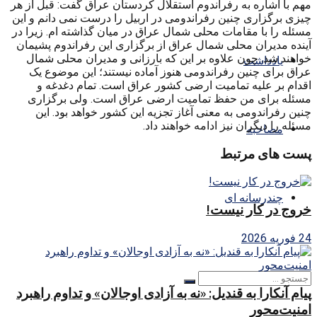
مهم با اشاره به رفراندوم استقلال کردستان عراق گفت: قبل از هر
چیزی برگزاری چنین رفراندومی در اربیل را درست نمی دانم و این
مسئله را با مقامات محلی شمال عراق در میان گذاشته ام. زیرا در
آینده مدیران محلی شمال عراق از برگزاری این رفراندوم پشیمان
خواهند شد. چون علاوه بر این که بارزانی و مدیران محلی شمال
یادداشت
عراق برای چنین رفراندومی هنوز آماده نیستند؛ این موضوع یک
اقدام بر علیه تمامیت ارضی کشور عراق است. تمام دغدغه و
مسئله برای من حفظ تمامیت ارضی عراق است. ولی برگزاری
چنین رفراندومی به معنی آغاز تجزیه این کشور خواهد بود. این
مسئله را دیگران نیز ادامه خواهند داد.
مصاحبه
پست های مرتبط
چندرسانه ای
خروج در کار نیست!
24 فوریه 2026
پیام آنکارا به قندیل: «نه به آزادی اوجالان» و تداوم راهبرد
امنیت‌محور