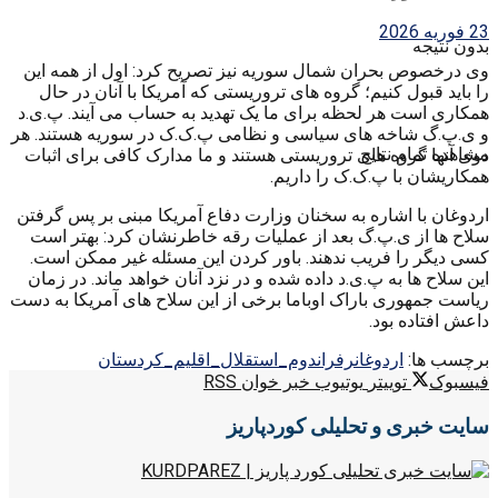
23 فوریه 2026
بدون نتیجه
وی درخصوص بحران شمال سوریه نیز تصریح کرد: اول از همه این
را باید قبول کنیم؛ گروه های تروریستی که آمریکا با آنان در حال
همکاری است هر لحظه برای ما یک تهدید به حساب می آیند. پ.ی.د
و ی.پ.گ شاخه های سیاسی و نظامی پ.ک.ک در سوریه هستند. هر
مشاهده تمام نتایج
دوی آنها گروه های تروریستی هستند و ما مدارک کافی برای اثبات
همکاریشان با پ.ک.ک را داریم.
اردوغان با اشاره به سخنان وزارت دفاع آمریکا مبنی بر پس گرفتن
سلاح ها از ی.پ.گ بعد از عملیات رقه خاطرنشان کرد: بهتر است
کسی دیگر را فریب ندهند. باور کردن این مسئله غیر ممکن است.
این سلاح ها به پ.ی.د داده شده و در نزد آنان خواهد ماند. در زمان
ریاست جمهوری باراک اوباما برخی از این سلاح های آمریکا به دست
داعش افتاده بود.
برچسب ها:
اردوغان
رفراندوم_استقلال_اقلیم_کردستان
فیسبوک
توییتر
یوتیوب
خبر خوان RSS
سایت خبری و تحلیلی کوردپاریز