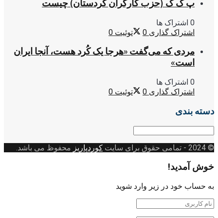
پ ک ک (حزب کارگران کردستان) چیست
0 اشتراک ها
اشتراک گذاری
0
توئیت
0
مردی که می‌گفت «هرجا یک کُرد هست، آنجا ایران
است»
0 اشتراک ها
اشتراک گذاری
0
توئیت
0
دسته بندی
دسته
بندی
© 2024
- تمامی حقوق برای سایت
کوردپاریز
محفوظ می باشد.
خوش آمدید!
به حساب خود در زیر وارد شوید