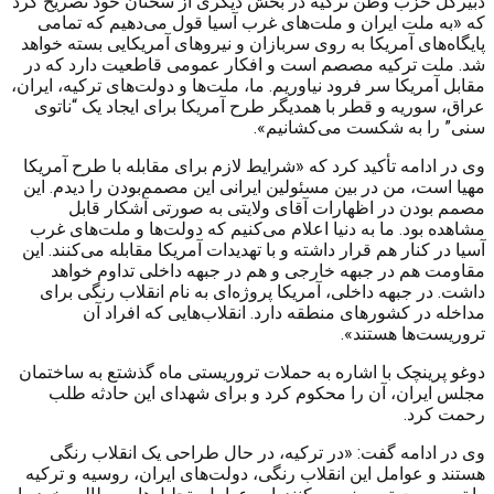
دبیرکل حزب وطن ترکیه در بخش دیگری از سخنان خود تصریح کرد
که «به ملت ایران و ملت‌های غرب آسیا قول می‌دهیم که تمامی
پایگاه‌های آمریکا به روی سربازان و نیروهای آمریکایی بسته خواهد
شد. ملت ترکیه مصصم است و افکار عمومی قاطعیت دارد که در
مقابل آمریکا سر فرود نیاوریم. ما، ملت‌ها و دولت‌های ترکیه، ایران،
عراق، سوریه و قطر با همدیگر طرح آمریکا برای ایجاد یک “ناتوی
سنی” را به شکست می‌کشانیم».
وی در ادامه تأکید کرد که «شرایط لازم برای مقابله با طرح آمریکا
مهیا است، من در بین مسئولین ایرانی این مصمم‌بودن را دیدم. این
مصمم بودن در اظهارات آقای ولایتی به صورتی آشکار قابل
مشاهده بود. ما به دنیا اعلام می‌کنیم که دولت‌ها و ملت‌های غرب
آسیا در کنار هم قرار داشته و با تهدیدات آمریکا مقابله می‌کنند. این
مقاومت هم در جبهه خارجی و هم در جبهه داخلی تداوم خواهد
داشت. در جبهه داخلی، آمریکا پروژه‌ای به نام انقلاب رنگی برای
مداخله در کشورهای منطقه دارد. انقلاب‌هایی که افراد آن
تروریست‌ها هستند».
دوغو پرینچک با اشاره به حملات تروریستی ماه گذشتع به ساختمان
مجلس ایران، آن‌ را محکوم کرد و برای شهدای این حادثه طلب
رحمت کرد.
وی در ادامه گفت: «در ترکیه، در حال طراحی یک انقلاب رنگی
هستند و عوامل این انقلاب رنگی، دولت‌های ایران، روسیه و ترکیه