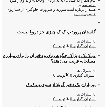
پیام آنکارا به قندیل: «نه به آزادی اوجالان» و تداوم راهبرد
امنیت‌محور
هشدار درباره آینده سوریه و ضرورت جلوگیری از سناریوی
«لیبیایی‌شدن»
گلستان پرور: پ ک ک چیزی جز دروغ نیست
0 اشتراک ها
اشتراک گذاری
0
توئیت
0
پ.ک.ک و پژاک چگونه زنان و دختران را برای مبارزه
مسلحانه فریب می‌دهند؟
0 اشتراک ها
اشتراک گذاری
0
توئیت
0
تیرباران یک دختر گریلا از سوی پ.ک.ک
0 اشتراک ها
اشتراک گذاری
0
توئیت
0