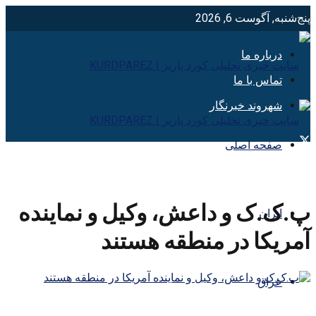
پنج‌شنبه, آگوست 6, 2026
درباره ما
تماس با ما
شهروند خبرنگار
صفحه اصلی
پ.ک.ک و داعش، وکیل و نماینده
ایران
آمریکا در منطقه هستند
عراق