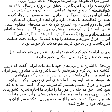
کشور کردی نخواهد بود. آمریکا پروژه‌ای به‌نام پروژه بزرگ
خاورمیانه را دارد. آمریکا برای تحقق این پروژه در سال ۱۹۹۰ به
عراق حمله کرد و میلیون‌ها عراقی را به خاک و خون کشید. در
بدون نتیجه
راستای این پروژه، آمریکا و اسرائیل مسئله سوریه را ایجاد کردند.
همه این فعالیت‌ها یک هدف دارد و آن ایجاد کردستان که همان
اسرائیل دوم است». وی تصریح کرد که «ما ملت‌های مظلوم آسیای
غربی، اسرائیل را یک دشمن مشترک می‌دانیم. اگر این مسئله اتفاق
بیفتد اسرائیل به نزدیک و دم گوش ما خواهد آمد. کردستانی که
مشاهده تمام نتایج
ایران، عراق سوریه و منطقه را تهدید کند، یک برنامه تحت حمایت
آمریکاست و برای خود کردها هم فلاکت بار خواهد بود».
وی در ادامه تأکید کرد که «به تمام دنیا اعلام می‌کنم که اسرائیل
دوم تحت عنوان کردستان، امکان تحقق ندارد».
پرینچک با اشاره به رایزنی‌های خود با مقامات ایرانی گفت که «روز
گذشته دیداری گرم و ثمربخش با علی‌اکبر ولایتی، مشاور رهبر ایران
در امور بین‌الملل داشته‌ام. در این دیدارها، دیدم که می‌توانیم
شانه‌به‌شانه هم بایستیم. ما ملت‌های آسیای غربی، ترکیه، ایران،
سوریه و عراق مصمم هستیم که سربلند زندگی کنیم. دنیا بداند که
هیچ کسی حق مداخله در امور ما را ندارد. ما اجازه تجزیه کشورهای
خود را نمی‌دهیم. ما مصمم به ادامه همزیستی برادرانه در منطقه
هستیم. آمریکا دست خود را از منطقه بیرون بشکد و سربازان و
نیروهای خود را خارج کند».