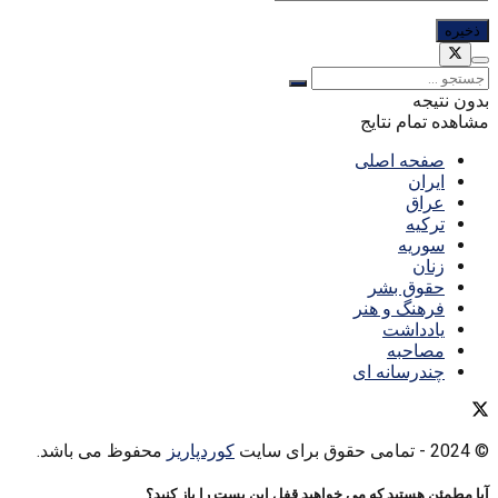
بدون نتیجه
مشاهده تمام نتایج
صفحه اصلی
ایران
عراق
ترکیه
سوریه
زنان
حقوق بشر
فرهنگ و هنر
یادداشت
مصاحبه
چندرسانه ای
© 2024
- تمامی حقوق برای سایت
کوردپاریز
محفوظ می باشد.
آیا مطمئن هستید که می خواهید قفل این پست را باز کنید؟