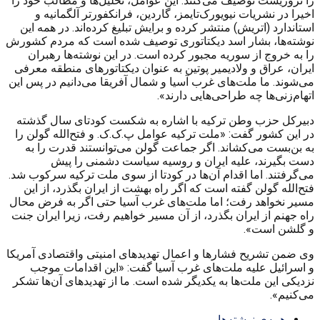
را تروریست توصیف می‌کنند. این عوامل، تحلیل‌ها و مطالب خود را
اخیرا در نشریات نیویورک‌تایمز، گاردین، فرانکفورتر آلگمانیه و
استاندارد (اتریش) منتشر کرده و برایش تبلیغ کرده‌اند. در همه این
نوشته‌ها، بشار اسد دیکتاتوری توصیف شده است که مردم کشورش
را به خروج از سوریه مجبور کرده است. در این نوشته‌ها رهبران
ایران، عراق و ولادیمیر پوتین به عنوان دیکتاتورهای منطقه معرفی
می‌شوند. ما ملت‌های غرب آسیا و شمال آفریقا می‌دانیم در پس این
اتهام‌زنی‌ها چه طراحی‌هایی دارند».
دبیرکل حزب وطن ترکیه با اشاره به شکست کودتای سال گذشته
در این کشور گفت: «ملت ترکیه عوامل پ.ک.ک. و فتح‌الله گولن را
به بن‌بست می‌کشاند. اگر جماعت گولن می‌توانستند قدرت را به
دست بگیرند، علیه ایران و روسیه سیاست دشمنی را پیش
می‌گرفتند. اما اقدام آن‌ها در کودتا از سوی ملت ترکیه سرکوب شد.
فتح‌الله گولن گفته است که اگر راه بهشت از ایران بگذرد، از این
مسیر نخواهد رفت؛ اما ملت‌های غرب آسیا حتی اگر به فرض محال
راه جهنم از ایران بگذرد، از آن مسیر خواهیم رفت، زیرا ایران جنت
و گلشن است».
وی ضمن تشریح فشارها و اعمال تهدیدهای امنیتی واقتصادی آمریکا
و اسرائیل علیه ملت‌های غرب آسیا گفت: «این اقدامات موجب
نزدیکی این ملت‌ها به یکدیگر شده است. ما از تهدیدهای آن‌ها تشکر
می‌کنیم».
همه‌ی نوشته‌ها