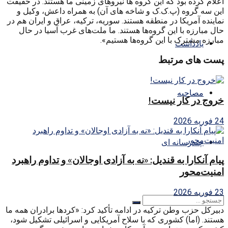
اعلام کرده بود که این گروه ها نیروهای زمینی ما هستند. در حقیقت
این سه گروه (پ.ک.ک و شاخه های آن) به همراه داعش، وکیل و
نماینده آمریکا در منطقه هستند. سوریه، ترکیه، عراق و ایران هم در
حال مبارزه با این گروه‌ها هستند. ما ملت‌های غرب آسیا در حال
مبارزه مشترک با این گروه‌ها هستیم».
یادداشت
پست های مرتبط
مصاحبه
خروج در کار نیست!
24 فوریه 2026
چندرسانه ای
پیام آنکارا به قندیل: «نه به آزادی اوجالان» و تداوم راهبرد
امنیت‌محور
23 فوریه 2026
دبیرکل حزب وطن ترکیه در ادامه تأکید کرد: «کردها برادران همه ما
هستند. (اما) کشوری که با سلاح آمریکایی و اسرائیلی تشکیل شود،