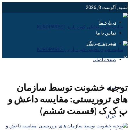
شنبه, آگوست 8, 2026
درباره ما
تماس با ما
شهروند خبرنگار
صفحه اصلی
توجیه خشونت توسط سازمان
ایران
های تروریستی: مقایسه داعش و
پ ک ک (قسمت ششم)
عراق