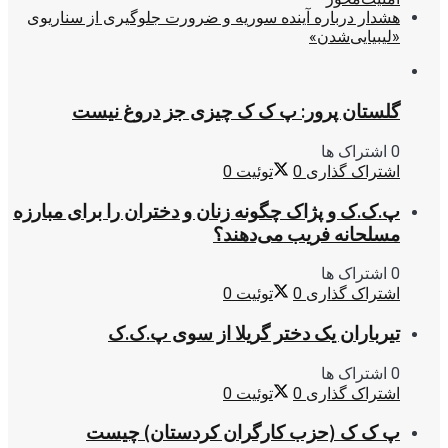
هشدار درباره آینده سوریه و ضرورت جلوگیری از سناریوی
«لیبیایی‌شدن»
گلستان پرور: پ ک ک چیزی جز دروغ نیست
0 اشتراک ها
اشتراک گذاری
0
توئیت
0
پ.ک.ک و پژاک چگونه زنان و دختران را برای مبارزه
مسلحانه فریب می‌دهند؟
0 اشتراک ها
اشتراک گذاری
0
توئیت
0
تیرباران یک دختر گریلا از سوی پ.ک.ک
0 اشتراک ها
اشتراک گذاری
0
توئیت
0
پ ک ک (حزب کارگران کردستان) چیست