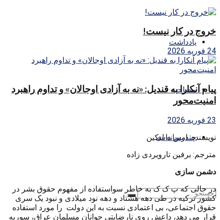
خروج در کار نیست!
یادداشت
24 فوریه 2026
پیام آنکارا به قندیل: «نه به آزادی اوجالان» و تداوم راهبرد
مصاحبه
امنیت‌محور
23 فوریه 2026
نویسنده: امین داسکین
چندرسانه ای
مترجم: برفین تارویردی زاده
دشمن سازی
در حالی که پ ک ک به خاطر سواستفاده از مفهوم حقوق بشر در
کشور ترکیه در طی دهه هشتاد و دهه نود میلادی و نبود یک سری
حقوق اجتماعی، بی اعتمادی نسبت به این دولت را مورد استفاده
قرار می دهد، داعش روی نارضایتی جوانان مسلمان عراق، سوریه