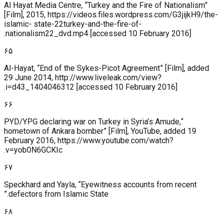
Al Hayat Media Centre, “Turkey and the Fire of Nationalism”
[Film], 2015, https://videos.files.wordpress.com/G3jijkH9/the-
islamic- state-22turkey-and-the-fire-of-
nationalism22_dvd.mp4 [accessed 10 February 2016].
۶۵
Al-Hayat, “End of the Sykes-Picot Agreement” [Film], added
29 June 2014, http://www.liveleak.com/view?
i=d43_1404046312 [accessed 10 February 2016].
۶۶
“PYD/YPG declaring war on Turkey in Syria’s Amude,
hometown of Ankara bomber” [Film], YouTube, added 19
February 2016, https://www.youtube.com/watch?
v=yob0N6GCKIc.
۶۷
Speckhard and Yayla, “Eyewitness accounts from recent
defectors from Islamic State.”
۶۸