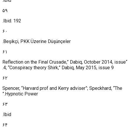
Ibid.
۵۹
Ibid. 192.
۶۰
Beşikçi, PKK Üzerine Düşünçeler.
۶۱
“Reflection on the Final Crusade,” Dabiq, October 2014, issue
4; “Conspiracy theory Shirk,” Dabiq, May 2015, issue 9.
۶۲
Spencer, “Harvard prof and Kerry adviser”; Speckhard, “The
Hypnotic Power.”
۶۳
Ibid.
۶۴