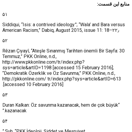
منابع این قسمت:
۵۱
Siddiqui, “Isis: a contrived ideology.”; “Wala’ and Bara versus
American Racism,” Dabiq, August 2015, issue 11: 18–۲۲٫
۵۲
Rêzan Çıyayî, “Ateşle Sınanmış Tarihten önemli Bir Sayfa: 30
Temmuz,” PKK Online, n.d.,
http://www.pkkonline.com/tr/index.php?
sys=article&artID=1198 [accessed 15 February 2016];
“Demokratik Özerklik ve Öz Savunma,” PKK Online, n.d.,
http://pkkonline.com/ tr/index.php?sys=article&artID=613
[accessed 10 February 2016].
۵۳
“Duran Kalkan: Öz savunma kazanacak, hem de çok büyük
kazanacak.”
۵۴
Suh, “PKK İdeoloji, Şiddet ve Meşruiyet.”