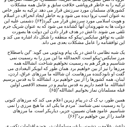
ترکیه را به خاطر فروپاشی خلافت سابق و عامل همه مشکلات
کشورهای مسلمان مورد سرزنش قرار می دهد. ترکیه به طور خاص
به عنوان اسب تروا دیده می شود و به خاطر ایجاد انحراف در اسلام
و هویت اسلامی مورد سرزنش قرار می گیرد(۶۴). دشمنی علیه این
دولت ها به شهروندان آنها کشانده می شود که به عنوان شریک جرم
تلقی می شوند. داعش در هدف قرار دادن این دولت ها بصورت
علنی به توافق سایکس-پیکو که منطقه را شکل داد اشاره می کند و
این توافقنامه را عامل مشکلات بعدی می داند.
یک شبه نظامی داعش در یک پیام ویدئویی می گوید: “این باصطلاح
مرز سایکس-پیکو است. الحمدالله ما این مرز را به رسمیت نمی
شناسیم و هرگز هم به رسمیت نخواهیم شناخت. انشاالله همه
مرزها را نیز از بین خواهیم برد. همان طور که ابوبکر البغدادی می
گفت او نابودکننده مرزهاست. ان شاالله ما مرزهای عراق، اردن،
لبنان، همه کشورها را از بین خواهیم برد. انشاالله. تا به قدس برسیم.
انشاالله. ما قصد داریم به قدس بیاییم و در مسجد الاقصی اولین
قبله مسلمانان نماز بخوانیم. انشاالله”(۶۵).
همین طور، پ ک ک در پیام زیرین اعلام می کند که مرزهای کنونی
را به رسمیت نمی شناسد: “مردم ما یکی اند. ما هیچ مرزی را نمی
شناسیم. عامود همان نصیبین، جزیر، دیاربکر است. ما مرزهای
فاسد را از بین خواهیم برد”(۶۶).
داعش علاوه بر دشمنی با غیرمسلمانان در حوزه اقدامات تکفیری