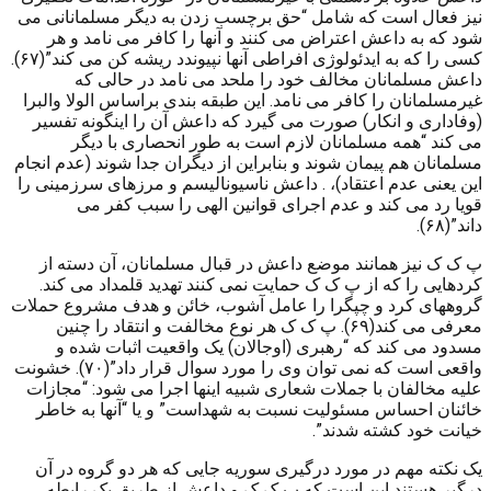
نیز فعال است که شامل “حق برچسب زدن به دیگر مسلمانانی می
شود که به داعش اعتراض می کنند و آنها را کافر می نامد و هر
کسی را که به ایدئولوژی افراطی آنها نپیوندد ریشه کن می کند”(۶۷).
داعش مسلمانان مخالف خود را ملحد می نامد در حالی که
غیرمسلمانان را کافر می نامد. این طبقه بندی براساس الولا والبرا
(وفاداری و انکار) صورت می گیرد که داعش آن را اینگونه تفسیر
می کند “همه مسلمانان لازم است به طور انحصاری با دیگر
مسلمانان هم پیمان شوند و بنابراین از دیگران جدا شوند (عدم انجام
این یعنی عدم اعتقاد)، . داعش ناسیونالیسم و مرزهای سرزمینی را
قویا رد می کند و عدم اجرای قوانین الهی را سبب کفر می
داند”(۶۸).
پ ک ک نیز همانند موضع داعش در قبال مسلمانان، آن دسته از
کردهایی را که از پ ک ک حمایت نمی کنند تهدید قلمداد می کند.
گروههای کرد و چپگرا را عامل آشوب، خائن و هدف مشروع حملات
معرفی می کند(۶۹). پ ک ک هر نوع مخالفت و انتقاد را چنین
مسدود می کند که “رهبری (اوجالان) یک واقعیت اثبات شده و
واقعی است که نمی توان وی را مورد سوال قرار داد”(۷۰). خشونت
علیه مخالفان با جملات شعاری شبیه اینها اجرا می شود: “مجازات
خائنان احساس مسئولیت نسبت به شهداست” و یا “آنها به خاطر
خیانت خود کشته شدند”.
یک نکته مهم در مورد درگیری سوریه جایی که هر دو گروه در آن
درگیر هستند این است که پ ک ک و داعش از طریق یک رابطه