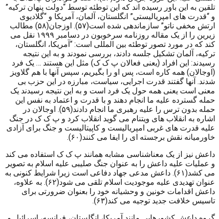
تلقین به این باور رسیده اند که این توطئه توسط “دولت پنهان ترکیه”
و “قدرت های امپریالیستی” انگلستان، آلمان، آمریکا و “گلادیوی
ارتش مخفی ناتو” سازماندهی شده است(۵۷). اوزجان(۵۸) مطالب
زیرین را از یک مقاله روزنامه سرخوبون در دسامبر ۱۹۹۹ نقل می
کند که در مورد تصور توطئه بین المللی است: “آمریکا، انگلستان،
ترکیه، آلمان تشکیل جلسه دادند، بررسی نمودند و به این نتیجه
رسیدند: این افراد (یعنی فعالان پ ک ک) مثل این هستند … یک فرد
(اوجالان) همه کاره است، پس او را بگیریم، سپس آنها با هم گلاویز
شدند. آنها گفتند قدرت اجرایی، سیاست، مبارزه در این حزب بی
معنی است یعنی همه حول یک فرد است و به این نتیجه رسیدند یک
حمله گسترده علیه ما انجام دهند و با قدرت و اعتماد به نفس این
حمله بدون ترس را علیه رهبری ما انجام دادند(۵۹). اوجالان در
اشاره به انقلاب های ویتنام می گوید انقلاب کرد و پ ک ک در جنگ
علیه قدرت های غربی امپریالیست و کاپیتالیست و جنگ برای آزادی
خاورمیانه نقش برجسته ای را ایفا می کنند(۶۰).
داعش نیز از یک معناشناسی مشابه همانند پ ک ک استفاده می کند
و عملیات علیه داعش را به عنوان جنگ صلیبی علیه اسلام به تصویر
می کشد(۶۱). داعش مدعی جهاد دفاعی است زیرا شرایط کنونی به
عنوان تهدیدی علیه موجودیت اسلام تلقی می شود(۶۲). به علاوه،
داعش اقدامات خونین و وحشیانه خود را بعنوان ضرورتی برای
تاسیس خلافت جدید توجیه می کند(۶۳).
گروه داعش کشورهایی مانند آمریکا، انگلستان، فرانسه، اسرائیل و