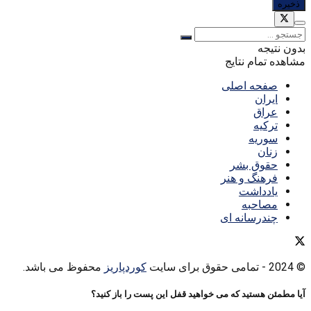
بدون نتیجه
مشاهده تمام نتایج
صفحه اصلی
ایران
عراق
ترکیه
سوریه
زنان
حقوق بشر
فرهنگ و هنر
یادداشت
مصاحبه
چندرسانه ای
© 2024
- تمامی حقوق برای سایت
کوردپاریز
محفوظ می باشد.
آیا مطمئن هستید که می خواهید قفل این پست را باز کنید؟