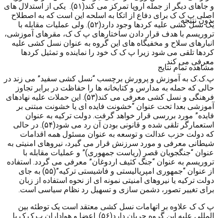
و جاهای دیگر از جمله اروپا تمرکز می کند(۵۱). یکی از استدلال های
اصلی پ ک ک برای دفاع از اتکا به اسلحه این است که به اصطلاح
بدون نتیجه
یک نسل کشی علیه کردها وجود دارد(۵۲). ولی عملیات مقابله با
تروریسم با هدف قرار دادن ساختارهای پ ک ک، مقرهای آموزشی،
انبارهای سلاح و مخفیگاه های این گروه به عنوان نسل کشی علیه
کردها تلقی می شود زیرا پ ک ک خود را نماینده و تمثیل کردها
معرفی می کند.
مشاهده تمام نتایج
پ.ک.ک به آموزش و پرورش برچسب “نسل کشی سفید” می زند در
حالی که حمله به مدارس و کتابخانه ها را حفاظت در برابر تجاوز
فرهنگی و نسل کشی معرفی می کند(۵۳). این حملات علیه نهادهای
آموزشی بعدا تحت عنوان “خشونت فایده ای یا خشونت مبتنی بر
فایده” مورد بررسی قرار خواهد گرفت. دولت ترکیه به عنوان
استعمارگر تلقی شده و قانونی بودن آن رد می شود(۵۴). در حالی
که دولت حزب عدالت و توسعه به عنوان مسئول همه اقدامات
شیطانی معرفی و مورد سرزنش قرار می گیرد، نیروهای امنیتی به
عنوان “جنگجویان قصر (ریاست جمهوری)” و عملیات مقابله با
تروریسم به عنوان “جنگ کثیف اردوغان” معرفی می گردد. استفاده
از عنوان “جمهوری امپریالیستی و فاشیستی ترکیه”(۵۵) به جای
دولت ترکیه یا نیروهای امنیتی نمونه ای از نحوه استفاده از زبان
برای تغییر تصور، دشمن سازی و تسهیل رد نظام سیاسی است.
پ ک ک علاوه بر اتهامات نسل کشی معتقد است یک توطئه بین
المللی علیه این گروه جریان دارد(۵۶). اعضا و هواداران پ.ک.ک با