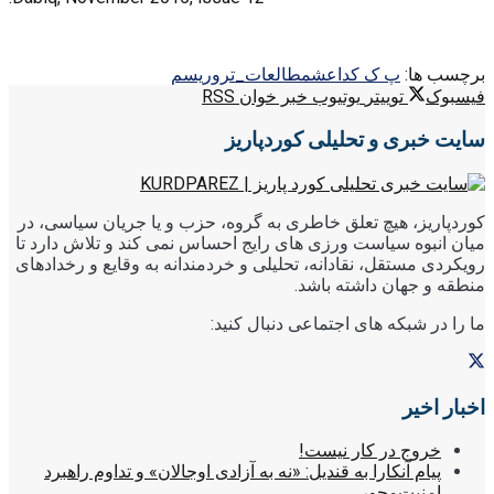
برچسب ها:
پ ک ک
داعش
مطالعات_تروریسم
فیسبوک
توییتر
یوتیوب
خبر خوان RSS
سایت خبری و تحلیلی کوردپاریز
کوردپاریز، هیچ تعلق خاطری به گروه، حزب و یا جریان سیاسی، در
میان انبوه سیاست ورزی های رایج احساس نمی کند و تلاش دارد تا
رویکردی مستقل، نقادانه، تحلیلی و خردمندانه به وقایع و رخدادهای
منطقه و جهان داشته باشد.
ما را در شبکه های اجتماعی دنبال کنید:
اخبار اخیر
خروج در کار نیست!
پیام آنکارا به قندیل: «نه به آزادی اوجالان» و تداوم راهبرد
امنیت‌محور