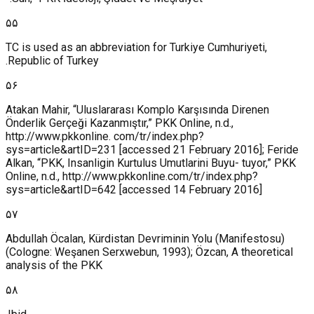
۵۵
TC is used as an abbreviation for Turkiye Cumhuriyeti,
Republic of Turkey.
۵۶
Atakan Mahir, “Uluslararası Komplo Karşısında Direnen
Önderlik Gerçeği Kazanmıştır,” PKK Online, n.d.,
http://www.pkkonline. com/tr/index.php?
sys=article&artID=231 [accessed 21 February 2016]; Feride
Alkan, “PKK, Insanligin Kurtulus Umutlarini Buyu- tuyor,” PKK
Online, n.d., http://www.pkkonline.com/tr/index.php?
sys=article&artID=642 [accessed 14 February 2016]
۵۷
Abdullah Öcalan, Kürdistan Devriminin Yolu (Manifestosu)
(Cologne: Weşanen Serxwebun, 1993); Özcan, A theoretical
analysis of the PKK
۵۸