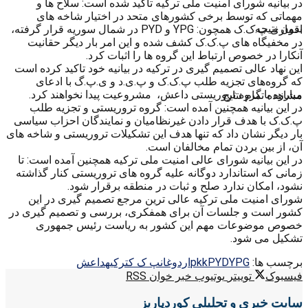
در بیانیه شورای امنیت ملی ترکیه تاکید شده است: سلاح ها و
مهماتی که توسط برخی کشورهای متحد در اختیار شاخه های
بدون نتیجه
اقماری پ.ک.ک همچون: YPG و PYD در شمال سوریه قرار گرفته،
در مخفیگاه های پ.ک.ک کشف شده و این امر بار دیگر حقانیت
آنکارا در خصوص ارتباط این گروه ها را اثبات کرد.
این نهاد عالی تصمیم گیری در ترکیه در بیانیه خود تاکید کرده است
که گروه‌های تجزیه طلب پ.ک.ک و پ.ی.د و ی.پ.گ با ادعای
مبارزه با گروه تروریستی داعش، مشروعیت پیدا نخواهند کرد.
مشاهده تمام نتایج
در این بیانیه همچنین آمده است: گروه تروریستی و تجزیه طلب
پ.ک.ک با هدف قرار دادن غیرنظامیان و نمایندگان احزاب سیاسی
بار دیگر نشان داد که تنها هدف این تشکیلات تروریستی و شاخه های
آن، از بین بردن تمام مخالفان است.
در این بیانیه شورای عالی امنیت ملی ترکیه همچنین آمده است: تا
زمانی که استاندارد دوگانه علیه گروه های تروریستی کنار گذاشته
نشود، امکان ندارد صلح و ثبات در منطقه برقرار شود.
شورای امنیت ملی ترکیه عالی ترین مرجع تصمیم گیری در این
کشور است و جلسات آن برای همفکری، بررسی و تصمیم گیری در
خصوص موضوعات مهم این کشور به ریاست رئیس جمهوری
تشکیل می شود.
برچسب ها:
YPG
PYD
pkk
اردوغان
پ ک ک
ترکیه
داعش
فیسبوک
توییتر
یوتیوب
خبر خوان RSS
سایت خبری و تحلیلی کوردپاریز