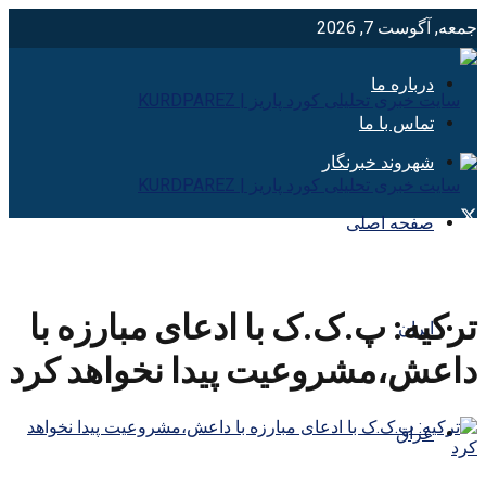
جمعه, آگوست 7, 2026
درباره ما
تماس با ما
شهروند خبرنگار
صفحه اصلی
ترکیه: پ.ک.ک با ادعای مبارزه با
ایران
داعش،مشروعیت پیدا نخواهد کرد
عراق