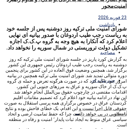
امنیت‌محور
23 فوریه 2026
یادداشت
شورای امنیت ملی ترکیه روز دوشنبه پس از جلسه خود
به ریاست رجب طیب اردوغان با صدور بیانیه ای نهایی
اعلام کرد که آنکارا به هیچ وجه به گروه پ.ک.ک اجازه
تشکیل دولت تروریستی در شمال سوریه را نخواهد داد.
مصاحبه
به گزارش کورد پاریز در جلسه شورای امنیت ملی ترکیه که روز
دوشنبه به ریاست رجب طیب اردوغان رئیس جمهوری این کشور
برگزار شد، همچنین وضعیت فوق العاده در این کشور برای پنجمین
دوره متوالی تمدید شد. شورای امنیت ملی ترکیه همچنین در بیانیه
چندرسانه ای
امروز خود تاکید کرد که در صورت هرگونه تعرض و حمله ی گروه
پ.ک.ک از خاک سوریه و عراق به مرزهای جنوبی این کشور،
اقدامات مقتضی در چارچوب حقوق بین‌الملل انجام خواهد شد.
این نهاد در ادامه بیانیه خود اعلام کرد که تصمیم مقامات اقلیم
کُردستان عراق در خصوص برگزاری همه پرسی استقلال به صورت
حقوقی قابل اجرا نیست و این اقدام، یک خطای فاحش بوده و نتایج
نامطلوبی در پی خواهد داشت چرا که حفظ تمامیت ارضی و اتحاد
سیاسی عراق منوط به ایجاد ثبات پایدار٬ امنیت و رفاه در منطقه
است.