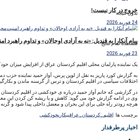
خروج در کار نیست!
بدون نتیجه
24 فوریه 2026
پیام آنکارا به قندیل: «نه به آزادی اوجالان» و تداوم راهبرد ا
مشاهده تمام نتایج
23 فوریه 2026
یک نماینده پارلمان محلی اقلیم کردستان عراق از افزایش میزان خودکش
به گزارش کورد پاریز به نقل از لوین پرس، آواز حمید نماینده حزب
اختلافات سیاسی در اقلیم کردستان و ترس از گرسنه ماندن و بکارگی
در گزارشی که خانم آواز حمید درباره ی خودکشی در اقلیم کردستان منتشر کرده آمده است: ظرف ۶ ماه 
وی در ادامه گزارش خود می گوید: کاهش و یا ریشه کن کردن این معضل
هرچه زودتر راه حلی برای این بحران و معضل داخلی پیدا شود و گرنه ر
برچسب ها:
اقلیم_کردستان_عراق
بیکاری
خودکشی
اخبار پرطرفدار