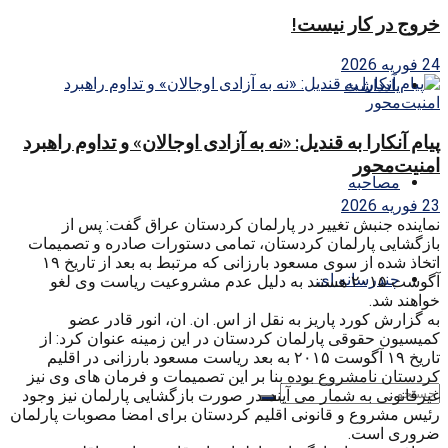
خروج در کار نیست!
24 فوریه 2026
یادداشت
پیام آنکارا به قندیل: «نه به آزادی اوجالان» و تداوم راهبرد
امنیت‌محور
مصاحبه
23 فوریه 2026
نماینده‌ جنبش تغییر در پارلمان کردستان عراق گفت: پس از
بازگشایی پارلمان کردستان، تمامی دستورات صادره و تصمیمات
اتخاذ شده از سوی مسعود بارزانی که مرتبط به بعد از تاریخ ۱۹
چندرسانه ای
آگوست ۲۰۱۵ هستند به دلیل عدم مشروعیت ریاست وی لغو
خواهند شد.
به گزارش کورد پاریز به نقل از اس. ان. ان، انور قادر عضو
کمیسیون حقوقی پارلمان کردستان در این زمینه عنوان کرد: از
تاریخ ۱۹ آگوست ۲۰۱۵ به بعد ریاست مسعود بارزانی در اقلیم
کردستان نامشروع بوده بنا بر این تصمیمات و فرمان های وی نیز
غیرقانونی به شمار می آیند. در صورت بازگشایی پارلمان نیز وجود
رئیس مشروع و قانونی اقلیم کردستان برای امضا مصوبات پارلمان
ضروری است.