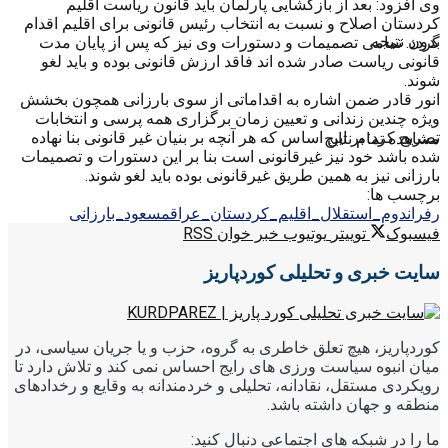
وی افزود: بعد از بازگشایی پارلمان باید قانون ریاست اقلیم
کردستان اصلاح و نسبت به انتخاب رئیس قانونی برای اقلیم اقدام
بدون نتیجه
گردد. تمامی تصمیمات و دستورات وی نیز که پس از پایان مدت
قانونی ریاست صادر شده اند فاقد ارزش قانونی بوده و باید لغو
شوند.
انور قادر ضمن اشاره به اقداماتی از سوی بارزانی همچون بخشش
ویژه چندین زندانی و تعیین زمان برگزاری همه پرسی و انتخابات
تصریح کرد: بر این اساس که هر آنچه بر بنیان غیر قانونی بنا نهاده
مشاهده تمام نتایج
شده باشد خود نیز غیرقانونی است بنا بر این دستورات و تصمیمات
بارزانی نیز به همین طریق غیرقانونی بوده باید لغو شوند.
برچسب ها:
رفراندوم_استقلال_اقلیم_کردستان_عراق
مسعود_بارزانی
فیسبوک
توییتر
یوتیوب
خبر خوان RSS
سایت خبری و تحلیلی کوردپاریز
کوردپاریز، هیچ تعلق خاطری به گروه، حزب و یا جریان سیاسی، در
میان انبوه سیاست ورزی های رایج احساس نمی کند و تلاش دارد تا
رویکردی مستقل، نقادانه، تحلیلی و خردمندانه به وقایع و رخدادهای
منطقه و جهان داشته باشد.
ما را در شبکه های اجتماعی دنبال کنید: