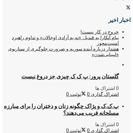
اخبار اخیر
خروج در کار نیست!
پیام آنکارا به قندیل: «نه به آزادی اوجالان» و تداوم راهبرد
امنیت‌محور
هشدار درباره آینده سوریه و ضرورت جلوگیری از سناریوی
«لیبیایی‌شدن»
گلستان پرور: پ ک ک چیزی جز دروغ نیست
0 اشتراک ها
اشتراک گذاری
0
توئیت
0
پ.ک.ک و پژاک چگونه زنان و دختران را برای مبارزه
مسلحانه فریب می‌دهند؟
0 اشتراک ها
اشتراک گذاری
0
توئیت
0