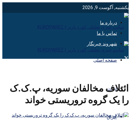
یکشنبه, آگوست 9, 2026
درباره ما
تماس با ما
شهروند خبرنگار
صفحه اصلی
ائتلاف مخالفان سوریه، پ.ک.ک
ایران
را یک گروه تروریستی خواند
عراق