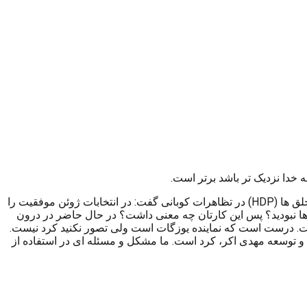
 خدا نزدیک تر باشد برتر است.
به گزارش کورد پاریز به نقل از روزنامه جمهوریت، رجب طیب اردوغان، رئیس جمهور ترکیه در اظهاراتی با انتقاد از نقش حزب دموکراتیک خلق ها (HDP) در تظاهرات کوبانی گفت: در انتخابات ژوئن موفقیت را
شان باعث کشته شدن ۵۳ شهروند ترکیه شد. مگر شما نماینده کردها نبودید؟ پس این کارتان چه معنی داشت؟ در حال حاضر در درون
ست. درست است که نماینده یوزگات است ولی تصور نکنید کرد نیست.
و توسعه مهدی اکر، کرد است. ما مشکل و مسئله ای در استفاده از