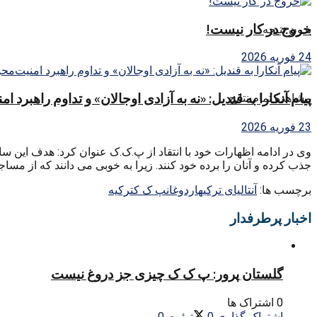
خروج در کار نیست!
بدون نتیجه
24 فوریه 2026
پیام آنکارا به قندیل: «نه به آزادی اوجالان» و تداوم راهبرد ا
مشاهده تمام نتایج
23 فوریه 2026
وی در ادامه اظهارات خود با انتقاد از پ.ک.ک عنوان کرد: هدف این س
جذب کرده و آنان را برده خود کنند. زیرا به خوبی می دانند که از مسا
برچسب ها:
آنتالیای ترکیه
اردوغان
پ ک ک
ترکیه
اخبار پرطرفدار
گلستان پرور: پ ک ک چیزی جز دروغ نیست
0 اشتراک ها
اشتراک گذاری
0
توئیت
0