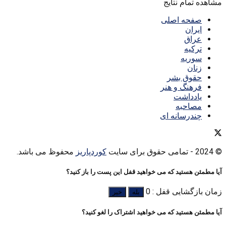
مشاهده تمام نتایج
صفحه اصلی
ایران
عراق
ترکیه
سوریه
زنان
حقوق بشر
فرهنگ و هنر
یادداشت
مصاحبه
چندرسانه ای
© 2024
- تمامی حقوق برای سایت
کوردپاریز
محفوظ می باشد.
آیا مطمئن هستید که می خواهید قفل این پست را باز کنید؟
زمان بازگشایی قفل : 0
بله
خیر
آیا مطمئن هستید که می خواهید اشتراک را لغو کنید؟