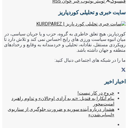
فیسبوک
توییتر
یوتیوب
خبر خوان RSS
سایت خبری و تحلیلی کوردپاریز
کوردپاریز، هیچ تعلق خاطری به گروه، حزب و یا جریان سیاسی، در
میان انبوه سیاست ورزی های رایج احساس نمی کند و تلاش دارد تا
رویکردی مستقل، نقادانه، تحلیلی و خردمندانه به وقایع و رخدادهای
منطقه و جهان داشته باشد.
ما را در شبکه های اجتماعی دنبال کنید:
اخبار اخیر
خروج در کار نیست!
پیام آنکارا به قندیل: «نه به آزادی اوجالان» و تداوم راهبرد
امنیت‌محور
هشدار درباره آینده سوریه و ضرورت جلوگیری از سناریوی
«لیبیایی‌شدن»