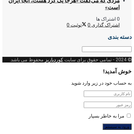
مردی که می‌گفت «هرجا یک کُرد هست، آنجا ایران
است»
0 اشتراک ها
اشتراک گذاری
0
توئیت
0
دسته بندی
دسته
بندی
© 2024
- تمامی حقوق برای سایت
کوردپاریز
محفوظ می باشد.
خوش آمدید!
به حساب خود در زیر وارد شوید
مرا به خاطر بسپار