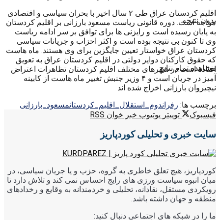
اقلیم کردستان عراق طی ۲ سال اخیر با بحران سیاسی و اقتصادی
بدون نتیجه
مواجه است. دوره قانونی ریاست مسعود بارزانی بر اقلیم کردستان
به پایان رسیده است و رایزنی ها برای توافق بر سر ادامه ریاست
وی تا کنون بی نتیجه بوده است و اکثر احزاب و جریانات سیاسی
کردستان عراق خواستار تعیین جایگزین برای وی هستند. ماه هاست
که حقوق کارکنان دوایر دولتی در اقلیم کردستان عراق به تعویق
مشاهده تمام نتایج
افتاده است.در شهرهای مختلف اقلیم کردستان تظاهرات اعتراض
آمیز در جریان است و ۴ وزیر جنبش تغییر ماه هاست از کابینه
نیچیروان بارزانی اخراج شده اند
برچسب ها:
رفراندوم_استقلال_اقلیم_کردستان
مسعود_بارزانی
فیسبوک
توییتر
یوتیوب
خبر خوان RSS
سایت خبری و تحلیلی کوردپاریز
کوردپاریز، هیچ تعلق خاطری به گروه، حزب و یا جریان سیاسی، در
میان انبوه سیاست ورزی های رایج احساس نمی کند و تلاش دارد تا
رویکردی مستقل، نقادانه، تحلیلی و خردمندانه به وقایع و رخدادهای
منطقه و جهان داشته باشد.
ما را در شبکه های اجتماعی دنبال کنید: