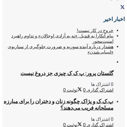
اخبار اخیر
خروج در کار نیست!
پیام آنکارا به قندیل: «نه به آزادی اوجالان» و تداوم راهبرد
امنیت‌محور
هشدار درباره آینده سوریه و ضرورت جلوگیری از سناریوی
«لیبیایی‌شدن»
گلستان پرور: پ ک ک چیزی جز دروغ نیست
0 اشتراک ها
اشتراک گذاری
0
توئیت
0
پ.ک.ک و پژاک چگونه زنان و دختران را برای مبارزه
مسلحانه فریب می‌دهند؟
0 اشتراک ها
اشتراک گذاری
0
توئیت
0