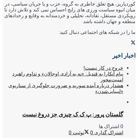
کوردپاریز، هیچ تعلق خاطری به گروه، حزب و یا جریان سیاسی، در
میان انبوه سیاست ورزی های رایج احساس نمی کند و تلاش دارد تا
رویکردی مستقل، نقادانه، تحلیلی و خردمندانه به وقایع و رخدادهای
منطقه و جهان داشته باشد.
ما را در شبکه های اجتماعی دنبال کنید:
اخبار اخیر
خروج در کار نیست!
پیام آنکارا به قندیل: «نه به آزادی اوجالان» و تداوم راهبرد
امنیت‌محور
هشدار درباره آینده سوریه و ضرورت جلوگیری از سناریوی
«لیبیایی‌شدن»
گلستان پرور: پ ک ک چیزی جز دروغ نیست
0 اشتراک ها
اشتراک گذاری
0
توئیت
0