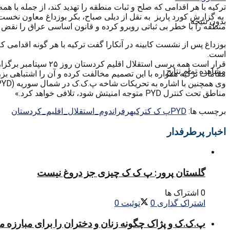
ترکیه با هر اقدامی که صلح و ثبات منطقه را تهدید کند، از جمله با 
به گزارش کورد پاریز به نقل از دیلی صباح، بکر بوزداغ معاون نخ
بدون نتیجه
منطقه را با خطر بی ثباتی روبرو کرده و قانون اساسی عراق را نقض 
بوزداغ پس از نشست کابینه در آنکارا گفت ترکیه با هر گونه اقدامی ک
است.
قرار است همه پرسی استقلال اقلیم کردستان روز ۲۵ سپتامبر برگزار شود.
مشاهده تمام نتایج
مقامات ترکیه همواره با این تصمیم مخالفت کرده و آن را اشتباهی بزرگ
مناطق تحت کنترل PYD متوجه امنیتش شود، تلافی خواهد کرد.»
برچسب ها:
PYD
پ ک ک
ترکیه
رفراندوم_استقلال_اقلیم_کردستان
اخبار پرطرفدار
گلستان پرور: پ ک ک چیزی جز دروغ نیست
0 اشتراک ها
اشتراک گذاری
0
توئیت
0
پ.ک.ک و پژاک چگونه زنان و دختران را برای مبارزه 