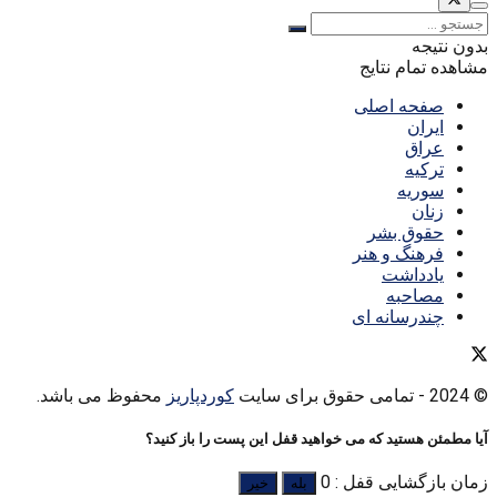
بدون نتیجه
مشاهده تمام نتایج
صفحه اصلی
ایران
عراق
ترکیه
سوریه
زنان
حقوق بشر
فرهنگ و هنر
یادداشت
مصاحبه
چندرسانه ای
© 2024
- تمامی حقوق برای سایت
کوردپاریز
محفوظ می باشد.
آیا مطمئن هستید که می خواهید قفل این پست را باز کنید؟
زمان بازگشایی قفل : 0
بله
خیر