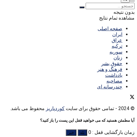
بدون نتیجه
مشاهده تمام نتایج
صفحه اصلی
ایران
عراق
ترکیه
سوریه
زنان
حقوق بشر
فرهنگ و هنر
یادداشت
مصاحبه
چندرسانه ای
© 2024
- تمامی حقوق برای سایت
کوردپاریز
محفوظ می باشد.
آیا مطمئن هستید که می خواهید قفل این پست را باز کنید؟
زمان بازگشایی قفل : 0
بله
خیر