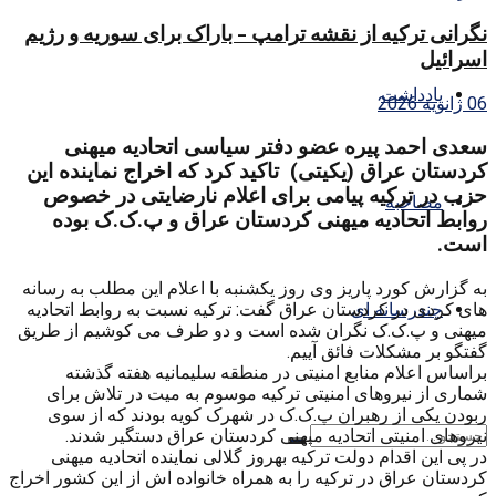
نگرانی ترکیه از نقشه ترامپ – باراک برای سوریه و رژیم
اسرائیل
یادداشت
06 ژانویه 2026
سعدی احمد پیره عضو دفتر سیاسی اتحادیه میهنی
کردستان عراق (یکیتی) تاکید کرد که اخراج نماینده این
حزب در ترکیه پیامی برای اعلام نارضایتی در خصوص
مصاحبه
روابط اتحادیه میهنی کردستان عراق و پ.ک.ک بوده
است.
به گزارش کورد پاریز وی روز یکشنبه با اعلام این مطلب به رسانه
های کردی در کردستان عراق گفت: ترکیه نسبت به روابط اتحادیه
چندرسانه ای
میهنی و پ.ک.ک نگران شده است و دو طرف می کوشیم از طریق
گفتگو بر مشکلات فائق آییم.
براساس اعلام منابع امنیتی در منطقه سلیمانیه هفته گذشته
شماری از نیروهای امنیتی ترکیه موسوم به میت در تلاش برای
ربودن یکی از رهبران پ.ک.ک در شهرک کویه بودند که از سوی
نیروهای امنیتی اتحادیه میهنی کردستان عراق دستگیر شدند.
در پی این اقدام دولت ترکیه بهروز گلالی نماینده اتحادیه میهنی
کردستان عراق در ترکیه را به همراه خانواده اش از این کشور اخراج