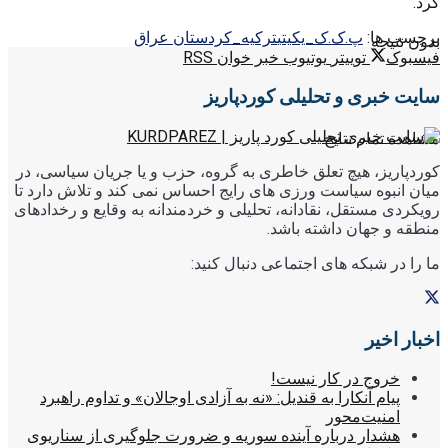
کرد.
برچسب ها:
پ.ک.ک_یکیتی
ترکیه_کردستان عراق
بدون نتیجه
فیسبوک
توییتر
یوتیوب
خبر خوان RSS
سایت خبری و تحلیلی کوردپاریز
مشاهده تمام نتایج
کوردپاریز، هیچ تعلق خاطری به گروه، حزب و یا جریان سیاسی، در
میان انبوه سیاست ورزی های رایج احساس نمی کند و تلاش دارد تا
رویکردی مستقل، نقادانه، تحلیلی و خردمندانه به وقایع و رخدادهای
منطقه و جهان داشته باشد.
ما را در شبکه های اجتماعی دنبال کنید:
اخبار اخیر
خروج در کار نیست!
پیام آنکارا به قندیل: «نه به آزادی اوجالان» و تداوم راهبرد
امنیت‌محور
هشدار درباره آینده سوریه و ضرورت جلوگیری از سناریوی