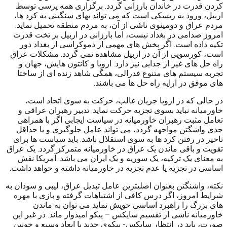
کردن قدرت در خاندان بارزانی گردد. برگزاری همه پرسی توسط
اربیل، ورود به ریسکی است که می تواند بهای سنگینی به کرد ها،
مردم عراق و دومینوی ناشی از آن، به مردم منطقه تحمیل نماید.
امروز صدامی در بغداد نیست، اما بارزانی در اربیل بر تخت قدرت
تکیه داده است. اگر بخش های مهمی از دموکراسی از بغداد دور
است، کورسویی از آن در اربیل مشاهده نمی گردد. مشکلات عراق
راه حل های غیر از جدایی نیز دارد. اروپا و کانتون هایش، جهان و
تجربه سیستم های متنوع فدرالی، همگی شاهد زنده ای از ساختا
های موفق در ارایه راه حل ها می باشند.
در حالی که در اروپا جریان غالب، حرکت به سوی اتحاد است،
خاورمیانه نباید بسوی تجزیه حرکت نماید. تدبیر رهبران عراقی و
تعامل مثبت رهبران خاورمیانه در سیاست ایجابی اگر با همراهی
جدی واشگتن مواجهه گردد، می تواند عامل جلوگیری و یا حداقل
تاخیر در رفتن کرد ها به سوی استقلال باشد. باید سیاست ها برای
تقویت و باقی ماندن یک عراق در خاورمیانه متمرکز گردد. یک عراق
به معنای یک ترکیه، یک سوریه و یک ایران می باشد. آمریکا نقش
اساسی در تجزیه یا عدم تجزیه در خاورمیانه داشته و خواهد داشت.
نکته، واشنگتن بعنوان اصلیترین عامل تبدیل عراق، لیبی و سودان به
شرایط امروز، اگر درس کافی از اشتباهات گرفته و بازی با مهره
های بزرگ را راهبرد اساسی خویش نماید می توان به ماندن
خاورمیانه ناشی از تقسیم سایکس – پیکو امیدوار ماند. در غیر این
صورت، باید در انتظار سایکس- پیکوی جدید با ابعاد وسیع و خونین