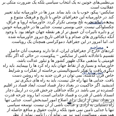
بی‌نظمی‌های خونین نه یک انتخاب سیاسی بلکه یک ضرورت متکی بر
عقلانیت است.
سایکس- پیکو، خوب یا بد، باید بماند. مرز ها در خاورمیانه نباید تغییر
کند. در خاورمیانه این جغرافیای خاص با تاریخ و فرهنگ متنوع و
پیچیده، نباید تجربه تلخ بوسنی تکرار گردد. خاورمیانه اروپا و عراق،
یادداشت
چکسلواکی نیست. حتی بوسنی نیست. جدایی ها در خاورمیانه خونین
تر و دایره تاثیرات آن عمیق تر از هر نقطه جهان خواهد بود. با وجود
آنکه دیکتاتوری های صدام و یا قذافی تاریخ دیروز خاورمیانه شده
اند، اما امروز در این جفرافیا، دموکراسی همچنان یک رویاست.
مصاحبه
کردهای خارج از جغرافیای ایران، ادعا دارند وضعیت آنان حاصل
تقسیم ناعادلانه ناشی از سایکس – پیکوست، در حالی که اگر نگاه
قومیتی یا مذهبی ملاک ظهور کشور ها و تبلور عدالت باشد،
خاورمیانه و بسیاری از نقاط جهان باید راه کرد ها را بپیمایند. باید راه
دیگری یافت. با تفکر ناسیونالیستی برخاسته از تفکرات و شرایط
چندرسانه ای
خاص قرن گذشته، نمی توان در قرن جدید به راه روشن دست
یافت. جدایی ها تنها راه حل نیست، باید به راه های دیگری نیز
اندیشید. اگر حاکمیت در بغداد دچار فساد است، ابعاد فساد در اقلیم
گسترده تر می باشد. در نگاه حداقلی چرخش قدرت در اربیل دچار
انسداد ناشی از قدرت و فساد خاندانی است، اما روند چرخه قدرت
در بغداد، بیش از اربیل برای اصلاح امور امیدبخش است. جدایی تنها
راه دستیابی به آزادی و عدالت ناشی از آن نیست. توسعه سیاسی
تنها با جدایی تامین نمی شود بلکه رعایت حقوق و منافع حاصله از
همزیستی مسالمت آمیز نیز می تواند آن را تامین نماید. از نظر