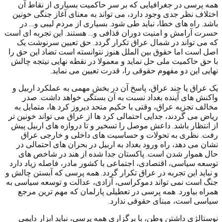
همه پرسی در جغرافیایی که بر سر حاکمیت بسیاری از نقاط آن
اختلاف نظر جدی وجود دارد، می تواند به معنای آغاز جنگی خونین
باشد. راه های خطا، نباید طی شود. بسیاری از مردم لیبی و… در
حسرت آرامش و امنیت دوران قذافی و… هستند. این تجربه ای است
که می تواند در شمال عراق تکرار گردد. حق تعیین سرنوشت یک
اصل است اما حقوق بین الملل هنوز نتوانسته است تضاد این حق را
با حق حاکمیت ملی حل نماید و معمولا در نقطه نهایی نیتجه چالش
نهایی این دو مفهوم حقوقی را، قدرت تعیین می نماید.
یک عراق یا چند عراق، پاسخ آن در بخش مهمی به عملکرد اربیل و
واکنش های آینده بغداد نسبت به آن بستگی خواهد داشت. صدر
مخالف تجزیه عراق، وقتی با حکیم متحد دیروز کرد ها، متمایل به
ریاض می گردند، جدایی احتمالی کرد ها از عراق می تواند خونین تر
از انتظار باشد. داعش موصل را تسخیر و تا دروازه های اربیل پیش
رفت. نظری به تحولات و حساسیت های داخلی و خارجی عراق
نشان می دهد، راه ورود بغداد به اربیل در بحران های احتمالی در
حال هموار شدن است. پاکستان جدا شده از هند در شاخص های
توسعه سیاسی، اقتصادی، اجتماعی با کشور مادر، فاصله زیاد دارد
و نباید این تجربه در عراق تکرار گردد. همه پرسی که آبستن چالش و
جنگ است نمی تواند دموکراسی، آزادی، عدالت و توسعه سیاسی به
همراه بیاورد. همه پرسی در تعطیلی پارلمان که مهم ترین مرجع
سیاسی است، مبنای حقوقی ندارد.
نوستالژی داشتن وطن، با برگزاری همه پرسی، نباید ابزار دایمی