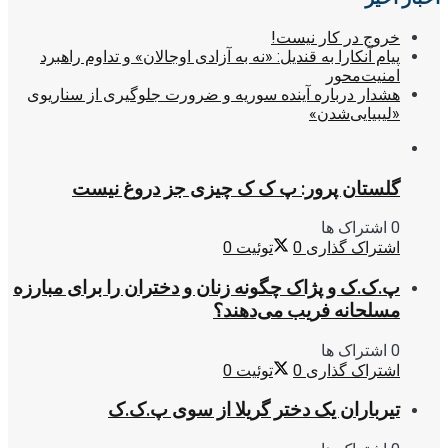
خروج در کار نیست!
پیام آنکارا به قندیل: «نه به آزادی اوجالان» و تداوم راهبرد
امنیت‌محور
هشدار درباره آینده سوریه و ضرورت جلوگیری از سناریوی
«لیبیایی‌شدن»
گلستان پرور: پ ک ک چیزی جز دروغ نیست
0 اشتراک ها
اشتراک گذاری
0
توئیت
0
پ.ک.ک و پژاک چگونه زنان و دختران را برای مبارزه
مسلحانه فریب می‌دهند؟
0 اشتراک ها
اشتراک گذاری
0
توئیت
0
تیرباران یک دختر گریلا از سوی پ.ک.ک