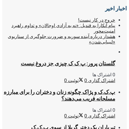
اخبار اخیر
خروج در کار نیست!
پیام آنکارا به قندیل: «نه به آزادی اوجالان» و تداوم راهبرد
امنیت‌محور
هشدار درباره آینده سوریه و ضرورت جلوگیری از سناریوی
«لیبیایی‌شدن»
گلستان پرور: پ ک ک چیزی جز دروغ نیست
0 اشتراک ها
اشتراک گذاری
0
توئیت
0
پ.ک.ک و پژاک چگونه زنان و دختران را برای مبارزه
مسلحانه فریب می‌دهند؟
0 اشتراک ها
اشتراک گذاری
0
توئیت
0
تیرباران یک دختر گریلا از سوی پ.ک.ک