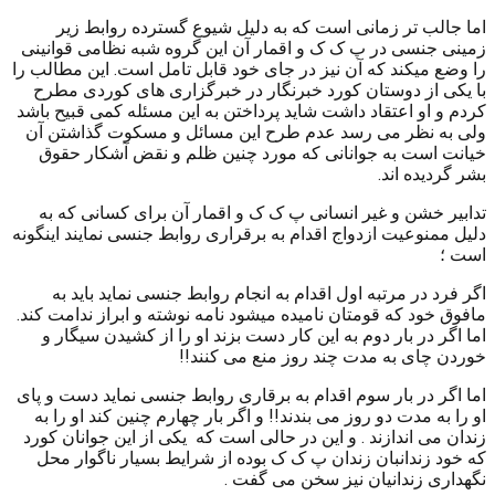
اما جالب تر زمانی است که به دلیل شیوع گسترده روابط زیر
زمینی جنسی در پ ک ک و اقمار آن این گروه شبه نظامی قوانینی
را وضع میکند که آن نیز در جای خود قابل تامل است. این مطالب را
با یکی از دوستان کورد خبرنگار در خبرگزاری های کوردی مطرح
کردم و او اعتقاد داشت شاید پرداختن به این مسئله کمی قبیح باشد
ولی به نظر می رسد عدم طرح این مسائل و مسکوت گذاشتن آن
خیانت است به جوانانی که مورد چنین ظلم و نقض آشکار حقوق
بشر گردیده اند.
تدابیر خشن و غیر انسانی پ ک ک و اقمار آن برای کسانی که به
دلیل ممنوعیت ازدواج اقدام به برقراری روابط جنسی نمایند اینگونه
است ؛
اگر فرد در مرتبه اول اقدام به انجام روابط جنسی نماید باید به
مافوق خود که قومتان نامیده میشود نامه نوشته و ابراز ندامت کند.
اما اگر در بار دوم به این کار دست بزند او را از کشیدن سیگار و
خوردن چای به مدت چند روز منع می کنند!!
اما اگر در بار سوم اقدام به برقاری روابط جنسی نماید دست و پای
او را به مدت دو روز می بندند!! و اگر بار چهارم چنین کند او را به
زندان می اندازند . و این در حالی است که یکی از این جوانان کورد
که خود زندانبان زندان پ ک ک بوده از شرایط بسیار ناگوار محل
نگهداری زندانیان نیز سخن می گفت .