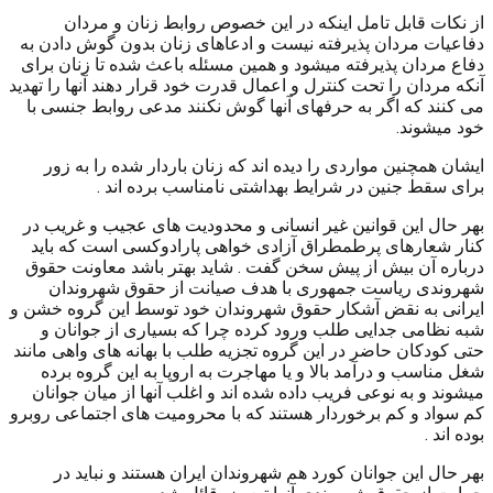
از نکات قابل تامل اینکه در این خصوص روابط زنان و مردان
دفاعیات مردان پذیرفته نیست و ادعاهای زنان بدون گوش دادن به
دفاع مردان پذیرفته میشود و همین مسئله باعث شده تا زنان برای
آنکه مردان را تحت کنترل و اعمال قدرت خود قرار دهند آنها را تهدید
می کنند که اگر به حرفهای آنها گوش نکنند مدعی روابط جنسی با
خود میشوند.
ایشان همچنین مواردی را دیده اند که زنان باردار شده را به زور
برای سقط جنین در شرایط بهداشتی نامناسب برده اند .
بهر حال این قوانین غیر انسانی و محدودیت های عجیب و غریب در
کنار شعارهای پرطمطراق آزادی خواهی پارادوکسی است که باید
درباره آن بیش از پیش سخن گفت . شاید بهتر باشد معاونت حقوق
شهروندی ریاست جمهوری با هدف صیانت از حقوق شهروندان
ایرانی به نقض آشکار حقوق شهروندان خود توسط این گروه خشن و
شبه نظامی جدایی طلب ورود کرده چرا که بسیاری از جوانان و
حتی کودکان حاضر در این گروه تجزیه طلب با بهانه های واهی مانند
شغل مناسب و درآمد بالا و یا مهاجرت به اروپا به این گروه برده
میشوند و به نوعی فریب داده شده اند و اغلب آنها از میان جوانان
کم سواد و کم برخوردار هستند که با محرومیت های اجتماعی روبرو
بوده اند .
بهر حال این جوانان کورد هم شهروندان ایران هستند و نباید در