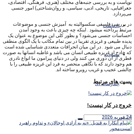
نوپاست و به بررسی جنبه‌های مختلف (هنری، فرهنگی، اقتصادی،
جغرافیایی، تاریخی، ادبی، سیاسی، و روان‌شناختی) امور جنسی
می‌پردازد.
در بررسی فلسفی سکسوالیته به آمیزش جنسی و موضوعات
یادداشت
مرتبط پرداخته میشود . اینکه چه چیزی باعث به وجود آمدن
احساسات جنسی می‌شود؟ و بطور کلی این موضوع به عنوان یک
پدیده طبیعی و غریزی تقریبا در بین تمام مکاتب با یک الگوی منطقی
دنبال می شود . در این میان انحرافات متعددی شناسایی شده است
که خادج از غریزه طبیعی انسان می باشد و غاطبه انسانها به صورت
مصاحبه
فطری از آن دوری می کنند ولی در دنیای پیرامون ما انواع نادری
هم وجود دارند که با نگاهی منحصر به فرد این غریزه طبیعی را با
چالشی عجیب و غریب روبرو ساخته اند.
پست های مرتبط
چندرسانه ای
خروج در کار نیست!
24 فوریه 2026