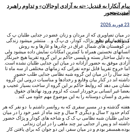
پیام آنکارا به قندیل: «نه به آزادی اوجالان» و تداوم راهبرد
بدون نتیجه
امنیت‌محور
23 فوریه 2026
در میان تصاویری که از مردان و زنان عضو در جدایی طلبان پ ک
ک و اقمار آن نظیر پژاک، کودار، ی.پ.گ و … منتشر میشود زندگی
مشاهده تمام نتایج
در کوهستان های شمال عراق در چادرها و غارها و به روش
انسانهای نخستین همراه با کمترین امکانات نمایش داده میشود ولی
به دلیل ساختار بسته و پلیسی حاکم بر این گروه تقریبا هیچ خبرنگار
آزادی موفق به حضور آزادانه در میان این جدایی طلبان نشده است.
اما خروج تقریبا قابل توجه نفراتی که زمانهای مختلفی از سه ماه تا
چند سال را در میان این گروه شبه نظامی جدایی طلب حضور
داشته اند در کنار بیان وقایع و رخدادها و مناسبات درونی این گروه
نشان می دهد که روابط حاکم بر این گروه از ساخت بسیار عجیب و
بعضا غیر انسانی برخوردار است که لزوم ورود نهادهای حقوق
بشری و انسان دوستانه را به این موضوع مهم جلوه می کند .
هفته گذشته و در مسیر سفری که به روانسر داشتم با دو نفر که هر
کدام حدود ۲ سال و دیگری ۴ سال و چند ماه از عمر خود را در میان
جدایی طلبان شبه نظامی پ ک ک و شاخه های کودار و پژاک حضور
داشته اند و پس از جدایی نیز چند ماهی را در ایران زندانی
بوده،همسفر بودم و در میان سفر، این دو جوان که برای یافتن کار