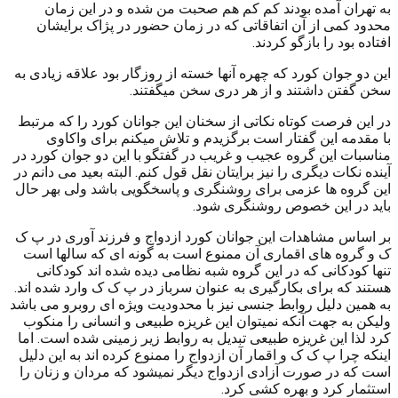
به تهران آمده بودند کم کم هم صحبت من شده و در این زمان
محدود کمی از آن اتفاقاتی که در زمان حضور در پژاک برایشان
افتاده بود را بازگو کردند.
این دو جوان کورد که چهره آنها خسته از روزگار بود علاقه زیادی به
سخن گفتن داشتند و از هر دری سخن میگفتند.
در این فرصت کوتاه نکاتی از سخنان این جوانان کورد را که مرتبط
با مقدمه این گفتار است برگزیدم و تلاش میکنم برای واکاوی
مناسبات این گروه عجیب و غریب در گفتگو با این دو جوان کورد در
آینده نکات دیگری را نیز برایتان نقل قول کنم. البته بعید می دانم در
این گروه ها عزمی برای روشنگری و پاسخگویی باشد ولی بهر حال
باید در این خصوص روشنگری شود.
بر اساس مشاهدات این جوانان کورد ازدواج و فرزند آوری در پ ک
ک و گروه های اقماری آن ممنوع است به گونه ای که سالها است
تنها کودکانی که در این گروه شبه نظامی دیده شده اند کودکانی
هستند که برای بکارگیری به عنوان سرباز در پ ک ک وارد شده اند.
به همین دلیل روابط جنسی نیز با محدودیت ویژه ای روبرو می باشد
ولیکن به جهت آنکه نمیتوان این غریزه طبیعی و انسانی را منکوب
کرد لذا این غریزه طبیعی تبدیل به روابط زیر زمینی شده است. اما
اینکه چرا پ ک ک و اقمار آن ازدواج را ممنوع کرده اند به این دلیل
است که در صورت آزادی ازدواج دیگر نمیشود که مردان و زنان را
استثمار کرد و بهره کشی کرد.