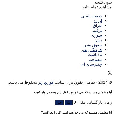
بدون نتیجه
مشاهده تمام نتایج
صفحه اصلی
ایران
عراق
ترکیه
سوریه
زنان
حقوق بشر
فرهنگ و هنر
یادداشت
مصاحبه
چندرسانه ای
© 2024
- تمامی حقوق برای سایت
کوردپاریز
محفوظ می باشد.
آیا مطمئن هستید که می خواهید قفل این پست را باز کنید؟
زمان بازگشایی قفل : 0
بله
خیر
آیا مطمئن هستید که می خواهید اشتراک را لغو کنید؟