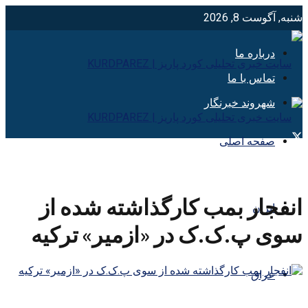
شنبه, آگوست 8, 2026
درباره ما
تماس با ما
شهروند خبرنگار
صفحه اصلی
انفجار بمب کارگذاشته شده از
ایران
سوی پ.ک.ک در «ازمیر» ترکیه
عراق