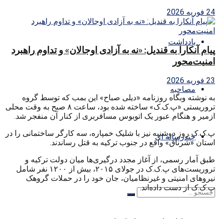
24 فوریه 2026
یادداشت
پیام آنکارا به قندیل: «نه به آزادی اوجالان» و تداوم راهبرد
امنیت‌محور
23 فوریه 2026
مصاحبه
به نوشته وبگاه روزنامه «دیلی صباح» این بمب که توسط گروه
تروریستی «پ.ک.ک» ساخته شده بود، ساعت ۸ صبح به وقت محلی
ازمیر و هنگام عبور یک اتوبوس مسافربری از کنار آن منفجر شد.
پ.ک.ک روز دوشنبه نیز با شلیک خمپاره، سه کارگر ساختمانی را در
چندرسانه ای
استان «شرناق» واقع در جنوب ترکیه به قتل رساندند.
طبق آمار رسمی، از آغاز مجدد درگیری‌ها میان دولت ترکیه و
تروریست‌های پ.ک.ک در جولای ۲۰۱۵، بیش از ۱۲۰۰ نفر شامل
نیروهای امنیتی و غیرنظامیان، جان خود را در حملات گروهک
پ.ک.ک از دست داده‌اند.