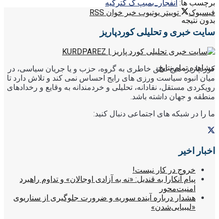
برچسب ها:
انفجار_بمب
پ ک ک
ترکیه
فیسبوک
توییتر
یوتیوب
خبر خوان RSS
بدون نتیجه
سایت خبری و تحلیلی کوردپاریز
مشاهده تمام نتایج
کوردپاریز، هیچ تعلق خاطری به گروه، حزب و یا جریان سیاسی، در
میان انبوه سیاست ورزی های رایج احساس نمی کند و تلاش دارد تا
رویکردی مستقل، نقادانه، تحلیلی و خردمندانه به وقایع و رخدادهای
منطقه و جهان داشته باشد.
ما را در شبکه های اجتماعی دنبال کنید:
اخبار اخیر
خروج در کار نیست!
پیام آنکارا به قندیل: «نه به آزادی اوجالان» و تداوم راهبرد
امنیت‌محور
هشدار درباره آینده سوریه و ضرورت جلوگیری از سناریوی
«لیبیایی‌شدن»