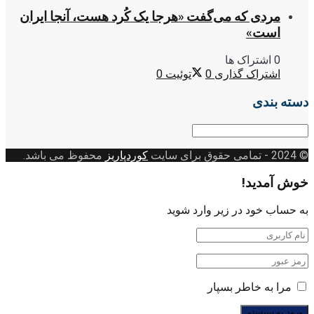
مردی که می‌گفت «هرجا یک کُرد هست، آنجا ایران
است»
0 اشتراک ها
اشتراک گذاری
0
توئیت
0
دسته بندی
دسته
بندی
© 2024
- تمامی حقوق برای سایت
کوردپاریز
محفوظ می باشد.
خوش آمدید!
به حساب خود در زیر وارد شوید
مرا به خاطر بسپار