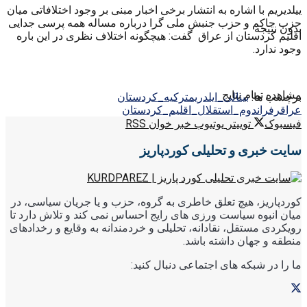
ییلدیریم با اشاره به انتشار برخی اخبار مبنی بر وجود اختلافاتی میان
حزب حاکم و حزب جنبش ملی گرا درباره مساله همه پرسی جدایی
بدون نتیجه
اقلیم کردستان از عراق گفت: هیچگونه اختلاف نظری در این باره
وجود ندارد.
مشاهده تمام نتایج
برچسب ها:
بینالی_ایلدریم
ترکیه_کردستان
عراق
رفراندوم_استقلال_اقلیم_کردستان
فیسبوک
توییتر
یوتیوب
خبر خوان RSS
سایت خبری و تحلیلی کوردپاریز
کوردپاریز، هیچ تعلق خاطری به گروه، حزب و یا جریان سیاسی، در
میان انبوه سیاست ورزی های رایج احساس نمی کند و تلاش دارد تا
رویکردی مستقل، نقادانه، تحلیلی و خردمندانه به وقایع و رخدادهای
منطقه و جهان داشته باشد.
ما را در شبکه های اجتماعی دنبال کنید: