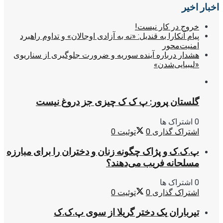
اخبار اخیر
خروج در کار نیست!
پیام آنکارا به قندیل: «نه به آزادی اوجالان» و تداوم راهبرد
امنیت‌محور
هشدار درباره آینده سوریه و ضرورت جلوگیری از سناریوی
«لیبیایی‌شدن»
گلستان پرور: پ ک ک چیزی جز دروغ نیست
0 اشتراک ها
اشتراک گذاری
0
توئیت
0
پ.ک.ک و پژاک چگونه زنان و دختران را برای مبارزه
مسلحانه فریب می‌دهند؟
0 اشتراک ها
اشتراک گذاری
0
توئیت
0
تیرباران یک دختر گریلا از سوی پ.ک.ک