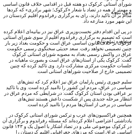
شورای استانی کرکوک دو هفته قبل در اقدامی خلاف قانون اساسی
و مهمتر از همه در تضاد با شعار «کرکوک؛ شهر برادری» که کردها
بدون نتیجه
مدام بر آن تاکید دارند، رای به برگزاری رفراندوم اقلیم کردستان در
این شهر مورد منازعه داد.
در پی این اقدام دفتر نخست‌وزیری عراق نیز در بیانیه‌ای اعلام کرده
است که تصمیم به برگزاری رفراندوم اقلیم از سوی شورای استانی
مشاهده تمام نتایج
کرکوک بر خلاف قانون اساسی عراق است و حکومت بغداد زیر بار
چنین تصمیمی نخواهد رفت. سعد حدیثی سخنگوی رسمی حکومت
عراق در واکنش رسمی بغداد به مصوبه شورای استانی کرکوک
گفت: کرکوک یکی از استان‌های عراق است و بصورت ماهیانه در
جلسات حکومت مرکزی مشارکت دارد. وی تاکید کرده که چنین
تصمیمی خارج از صلاحیت شوراهای استانی است.
سلیم جبوری رئیس پارلمان عراق نیز اعلام کرد که تنش‌های
سیاسی در عراق، مردم این کشور را ناامید کرده است. وی با تاکید
بر عراقی بودن استان کرکوک گفت: در شرایطی که مردم عراق در
انتظار مرحله جدیدی پس از شکست داعش هستند تنش‌های
سیاسی در برخی از استان‌ها مردم را ناامید کرده است.
همچنین فراکسیون‌های عرب و ترکمن شورای استانی کرکوک در
یادداشتی اعتراضی اعلام کرده‌اند که مسئله رفراندوم و برگزاری آن
در کرکوک موضوعی ملی و در تضاد آشکار با اصول یک و ۱۴۳ قانون
اساسی عراق است که مرزهای جغرافیایی اقلیم کردستان را