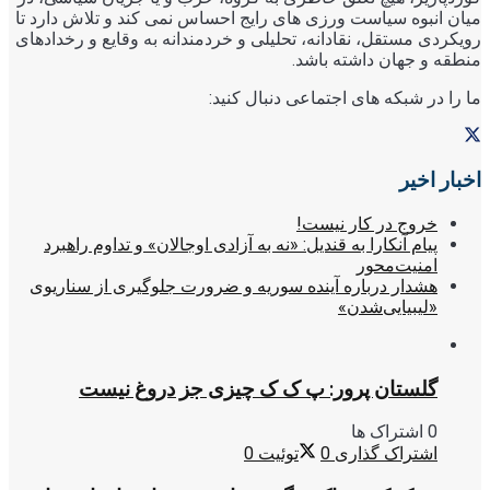
میان انبوه سیاست ورزی های رایج احساس نمی کند و تلاش دارد تا
رویکردی مستقل، نقادانه، تحلیلی و خردمندانه به وقایع و رخدادهای
منطقه و جهان داشته باشد.
ما را در شبکه های اجتماعی دنبال کنید:
اخبار اخیر
خروج در کار نیست!
پیام آنکارا به قندیل: «نه به آزادی اوجالان» و تداوم راهبرد
امنیت‌محور
هشدار درباره آینده سوریه و ضرورت جلوگیری از سناریوی
«لیبیایی‌شدن»
گلستان پرور: پ ک ک چیزی جز دروغ نیست
0 اشتراک ها
اشتراک گذاری
0
توئیت
0