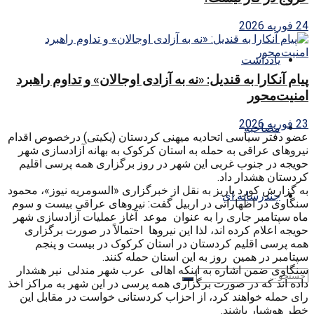
24 فوریه 2026
یادداشت
پیام آنکارا به قندیل: «نه به آزادی اوجالان» و تداوم راهبرد
امنیت‌محور
23 فوریه 2026
مصاحبه
عضو دفتر سیاسی اتحادیه میهنی کردستان (یکیتی) درخصوص اقدام
نیروهای عراقی به حمله به استان کرکوک به بهانه آزادسازی شهر
حویجه در جنوب غربی این شهر در روز برگزاری همه پرسی اقلیم
کردستان هشدار داد.
به گزارش کورد پاریز به نقل از خبرگزاری «السومریه نیوز»، محمود
چندرسانه ای
سنگاوی در اظهاراتی در اربیل گفت: نیروهای عراقی بیست و سوم
ماه سپتامبر جاری را به عنوان موعد آغاز عملیات آزادسازی شهر
حویجه اعلام کرده اند، لذا این نیروها احتمالاً در صورت برگزاری
همه پرسی اقلیم کردستان در استان کرکوک در بیست و پنجم
سپتامبر در همین روز به این استان حمله کنند.
سنگاوی ضمن اشاره به اینکه اهالی عرب شهر مندلی نیر هشدار
داده اند که در صورت برگزاری همه پرسی در این شهر به مراکز اخذ
رای حمله خواهند کرد، از احزاب کردستانی خواست در مقابل این
خطر هوشیار باشند.