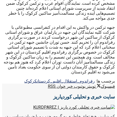
مشخص کرده است. نمایندگان اقوام عرب و ترکمن کرکوک ضمن
انتقاد شدید از سرپرست شورای استانی اعلام کرده‌اند چنین
تصمیم‌هایی آینده زندگی مسالمت‌آمیز ساکنین کرکوک را با خطر
جدی مواجه می‌کند.
جبهه ترکمن در واکنش به این اقدام در کنفرانسی مطبوعاتی با
شرکت کلیه نمایندگان این جبهه در پارلمان عراق و شورای استانی
کرکوک از ساکنین این شهر درخواست کردند در صورت برگزاری
رفراندوم آن را تحریم کنند. حسن توران جانشین جبهه ترکمن در
سخنانی اعلام کرد که این جبهه به شدت با تصمیم شورای استانی
کرکوک در خصوص برگزاری رفراندوم اقلیم کردستان در این شهر
مخالف است. وی همچنین این تصمیم را به زیان ساکنین کرکوک و
زندگی مسالمتآمیز آنان دانست. توران اعلام کرد که هنوز هم بودجه
کرکوک و حقوق کارمندان دولتی آن از سوی حکومت بغداد تامین
می‌شود نه اقلیم کردستان.
برچسب ها:
رفراندوم_استقلال_اقلیم_کردستان
کرکوک
فیسبوک
توییتر
یوتیوب
خبر خوان RSS
سایت خبری و تحلیلی کوردپاریز
کوردپاریز، هیچ تعلق خاطری به گروه، حزب و یا جریان سیاسی، در