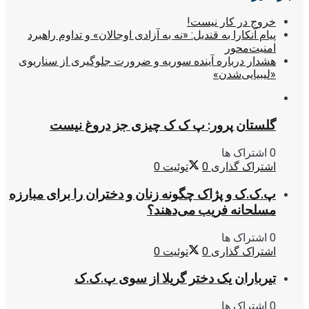
خروج در کار نیست!
پیام آنکارا به قندیل: «نه به آزادی اوجالان» و تداوم راهبرد
امنیت‌محور
هشدار درباره آینده سوریه و ضرورت جلوگیری از سناریوی
«لیبیایی‌شدن»
گلستان پرور: پ ک ک چیزی جز دروغ نیست
0 اشتراک ها
اشتراک گذاری
0
توئیت
0
پ.ک.ک و پژاک چگونه زنان و دختران را برای مبارزه
مسلحانه فریب می‌دهند؟
0 اشتراک ها
اشتراک گذاری
0
توئیت
0
تیرباران یک دختر گریلا از سوی پ.ک.ک
0 اشتراک ها