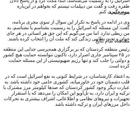
اسرائیل را به رسمیت می‌شناسد، ابتدا مکث کرد و از پاسح دادن
طفره رفت و گفت من دیپلمات نیستم که بخواهم در این‌باره
موضع‌گیری کنم.
بدون نتیجه
وی در ادامه در پاسخ به تکرار این سوال از سوی مجری برنامه،
گفت: این مسئله که اسرائیل را به رسمیت بشناسم یا نشناسم، به
من ربطی ندارد. اما من می‌گویم که این حق هر انسانی در هر جای
جهان و تحت نظامی زندگی کند که ملت آن را انتخاب کرده باشند.
مشاهده تمام نتایج
رئیس منطقه کردستان که بر برگزاری همه‌پرسی جدایی این منطقه
در ۲۵ سپتامبر جاری اصرار دارد، تاکنون نتوانسته حمایت هیچ کشور
و دولتی را جلب کند و تنها رژیم صهیونیستی از این مسئله حمایت
کرده است.
به اعتقاد کارشناسان، در شرایط کنونی به نفع اسرائیل است که در
قلب دشمنان خود در خاورمیانه، کشوری حامی خود داشته باشد. به
عبارت دیگر وجود کشور کردستان که صدها کیلومتر مرز مشترک با
ترکیه و ایران دارد، به تل‌آویو این امکان را می‌دهد که با استقرار
تجهیزات و نیروهای نظامی و اطلاعاتی، اشراف بیشتری به تحرکات
داخل مرزهای ایران و ترکیه داشته باشد