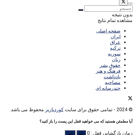
بدون نتیجه
مشاهده تمام نتایج
صفحه اصلی
ایران
عراق
ترکیه
سوریه
زنان
حقوق بشر
فرهنگ و هنر
یادداشت
مصاحبه
چندرسانه ای
© 2024
- تمامی حقوق برای سایت
کوردپاریز
محفوظ می باشد.
آیا مطمئن هستید که می خواهید قفل این پست را باز کنید؟
زمان بازگشایی قفل : 0
بله
خیر