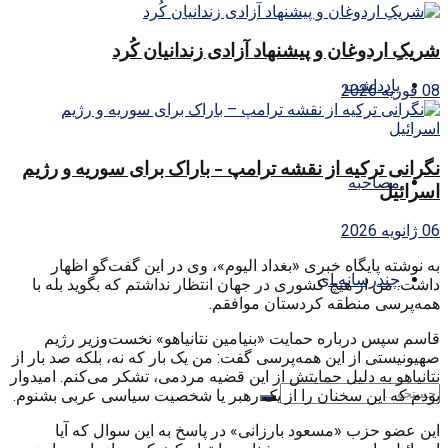
شریکِ اردوغان و پیشنهاد آزادی زندانیان کُرد
یادداشت
08 فوریه 2026
نگرانی ترکیه از نقشه ترامپ – باراک برای سوریه و رژیم
مصاحبه
اسرائیل
06 ژانویه 2026
به نوشته پایگاه خبری «بغداد الیوم»، وی در این گفت‌گو اظهار
چندرسانه ای
داشت: من از هیچ کشوری در جهان انتظار نداشتم که بگوید بله با
همه‌پرسی منطقه کردستان موافقم.
قاسم سپس درباره حمایت «بنیامین نتانیاهو» نخست‌وزیر رژیم
صهیونیستی از این همه‌پرسی گفت: من یک بار که نه، بلکه صد بار از
نتانیاهو به دلیل حمایتش از این قضیه مردمی، تشکر می‌کنم. امیدوار
بودم که این سخنان را از یک رهبر یا شخصیت سیاسی عربی بشنوم.
این عضو حزب «مسعود بارزانی» در پاسخ به این سوال که آیا