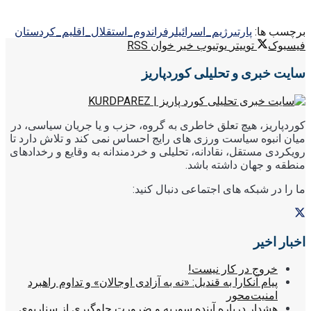
برچسب ها:
پارتی
رژیم_اسرائیل
رفراندوم_استقلال_اقلیم_کردستان
فیسبوک
توییتر
یوتیوب
خبر خوان RSS
سایت خبری و تحلیلی کوردپاریز
کوردپاریز، هیچ تعلق خاطری به گروه، حزب و یا جریان سیاسی، در
میان انبوه سیاست ورزی های رایج احساس نمی کند و تلاش دارد تا
رویکردی مستقل، نقادانه، تحلیلی و خردمندانه به وقایع و رخدادهای
منطقه و جهان داشته باشد.
ما را در شبکه های اجتماعی دنبال کنید:
اخبار اخیر
خروج در کار نیست!
پیام آنکارا به قندیل: «نه به آزادی اوجالان» و تداوم راهبرد
امنیت‌محور
هشدار درباره آینده سوریه و ضرورت جلوگیری از سناریوی