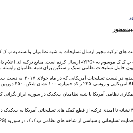
منیت‌محور
از آن تاریخ تا کنون صدها کامیون تجهیزات برای گروه مسلح وابسته به پ.ک.ک موس
اری نظامی آمریکا با شبه نظامیان پ.ک.ک در سوریه ابراز نگرانی کرده 