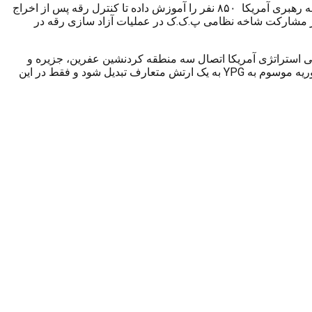
محمد علی گولر نویسنده و روزنامه نگار ترکیه به اسپوتنیک نیوز گفت: شواهد و مستندات حکایت از آن دارد که ائتلاف بین المللی ضد داعش به رهبری آمریکا ۸۵۰ نفر را آموزش داده تا کنترل رقه پس از اخراج
 نگار مشارکت شاخه نظامی پ.ک.ک در عملیات آزاد سازی رقه در
ی استراتژی آمریکا اتصال سه منطقه کردنشین عفرین، جزیره و
کوبانی بود تا در پوشش مبارزه علیه داعش بنیان دولت مستقل کردی را ایجاد کند. به گفته وی آمریکا می خواهد شاخه نظامی پ.ک.ک در سوریه موسوم به YPG به یک ارتش متعارف تبدیل شود و فقط در این