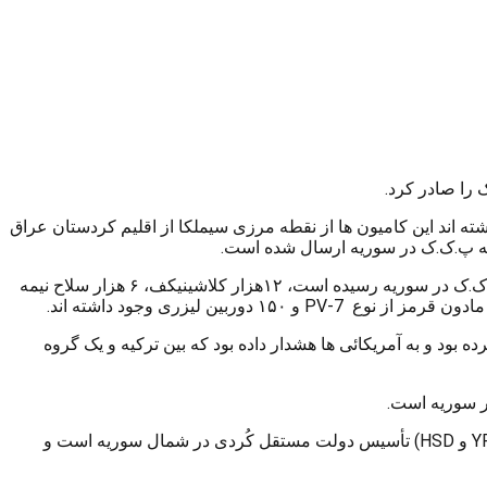
وم به «YPG» ارسال کرده است. منابع ترکیه ای اعلام داشته اند این کامیون ها از نقطه مرزی سیملکا از اقلیم کردستان عراق
طبق اسنادی که از وزارت دفاع آمریکا به دست خبرگزاری آناتولی رسیده، در لیست تسلیحات آمریکایی که در ماه جولای ۲۰۱۷ به دست پ.ک.ک در سوریه رسیده است، ۱۲هزار کلاشینیکف، ۶ هزار سلاح نیمه
بود و به آمریکائی ها هشدار داده بود که بین ترکیه و یک گروه
یک نویسنده و روزنامه نگار مطرح ترکیه معتقد است: هدف آمریکا از حمایت تسلیحاتی و سیاسی از شاخه های نظامی پ.ک.ک در سوریه (YPG و HSD) تأسیس دولت مستقل کُردی در شمال سوریه است و