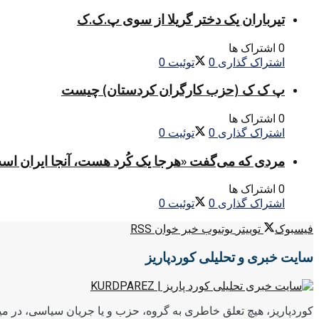
تیرباران یک دختر گریلا از سوی پ.ک.ک
0 اشتراک ها
اشتراک گذاری
0
توئیت
0
پ ک ک (حزب کارگران کردستان) چیست
0 اشتراک ها
اشتراک گذاری
0
توئیت
0
مردی که می‌گفت «هرجا یک کُرد هست، آنجا ایران اس
0 اشتراک ها
اشتراک گذاری
0
توئیت
0
فیسبوک
توییتر
یوتیوب
خبر خوان RSS
سایت خبری و تحلیلی کوردپاریز
کوردپاریز، هیچ تعلق خاطری به گروه، حزب و یا جریان سیاسی، در میا