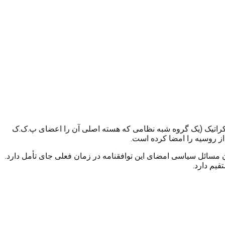
ک.ک در سوریه موسوم به YPG و نیز شبه نظامیان نیروی سوریه دمکراتیک (یک گروه شبه نظامی که هسته اصلی آن را اعضای پ.ک.ک
 مسکو و آنکارا از ماه آگوست ۲۰۱۶ در جریان بود اما به عقیده ناظران مسائل سیاسی امضای این توافقنامه در زمان فعلی جای تأمل دارد.
یم دارد.