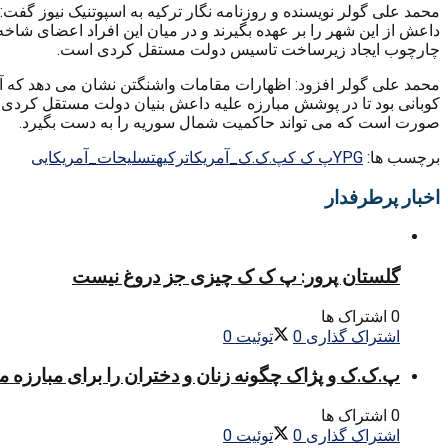
داعش از این شهر را بر عهده بگیرند و در میان این افراد اعضای شا
چارچوب ایجاد زیرساخت تاسیس دولت مستقل کردی است.
محمد علی گولر افزود: اظهارات مقامات واشنگتن نشان می دهد که آ
صورت است که می تواند حاکمیت شمال سوریه را به دست بگیرد.
برچسب ها:
YPG
پ ک ک
پ.ک.ک_آمریکا
ترکیه
تسلیحات_آمریکایی
اخبار پرطرفدار
گلستان پرور: پ ک ک چیزی جز دروغ نیست
0 اشتراک ها
اشتراک گذاری
0
توئیت
0
پ.ک.ک و پژاک چگونه زنان و دختران را برای مبارزه 
0 اشتراک ها
اشتراک گذاری
0
توئیت
0