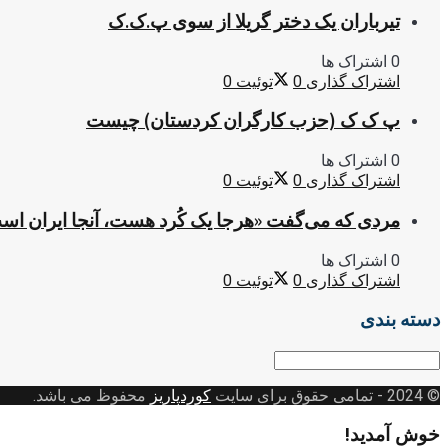
تیرباران یک دختر گریلا از سوی پ.ک.ک
0 اشتراک ها
اشتراک گذاری
0
توئیت
0
پ ک ک (حزب کارگران کردستان) چیست
0 اشتراک ها
اشتراک گذاری
0
توئیت
0
مردی که می‌گفت «هرجا یک کُرد هست، آنجا ایران اس
0 اشتراک ها
اشتراک گذاری
0
توئیت
0
دسته بندی
دسته
بندی
© 2024
- تمامی حقوق برای سایت
کوردپاریز
محفوظ می باشد.
خوش آمدید!