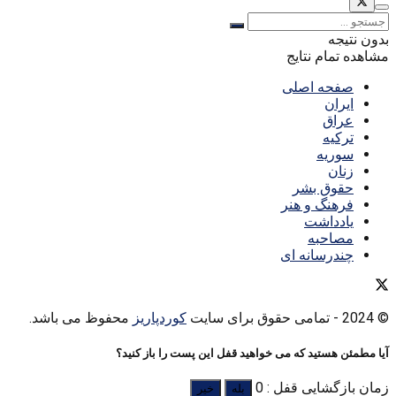
بدون نتیجه
مشاهده تمام نتایج
صفحه اصلی
ایران
عراق
ترکیه
سوریه
زنان
حقوق بشر
فرهنگ و هنر
یادداشت
مصاحبه
چندرسانه ای
© 2024
- تمامی حقوق برای سایت
کوردپاریز
محفوظ می باشد.
آیا مطمئن هستید که می خواهید قفل این پست را باز کنید؟
زمان بازگشایی قفل : 0
بله
خیر