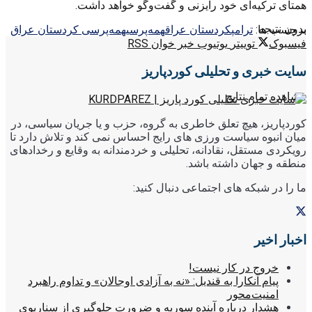
همتای ترکیه‌ای خود رایزنی و گفت‌وگو خواهد داشت.
بدون نتیجه
برچسب ها:
ترامپ
کردستان عراق
همه‌پرسی
همه‌پرسی کردستان عراق
فیسبوک
توییتر
یوتیوب
خبر خوان RSS
سایت خبری و تحلیلی کوردپاریز
مشاهده تمام نتایج
کوردپاریز، هیچ تعلق خاطری به گروه، حزب و یا جریان سیاسی، در
میان انبوه سیاست ورزی های رایج احساس نمی کند و تلاش دارد تا
رویکردی مستقل، نقادانه، تحلیلی و خردمندانه به وقایع و رخدادهای
منطقه و جهان داشته باشد.
ما را در شبکه های اجتماعی دنبال کنید:
اخبار اخیر
خروج در کار نیست!
پیام آنکارا به قندیل: «نه به آزادی اوجالان» و تداوم راهبرد
امنیت‌محور
هشدار درباره آینده سوریه و ضرورت جلوگیری از سناریوی