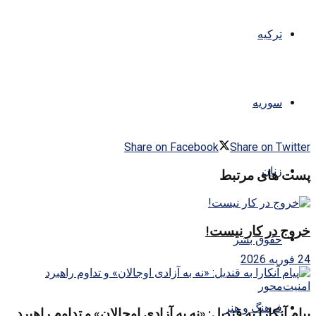
ترکیه
سوریه
Share on Facebook
Share on Twitter
زنان
پست های مرتبط
خروج در کار نیست!
حقوق بشر
24 فوریه 2026
فرهنگ و هنر
پیام آنکارا به قندیل: «نه به آزادی اوجالان» و تداوم راهبرد