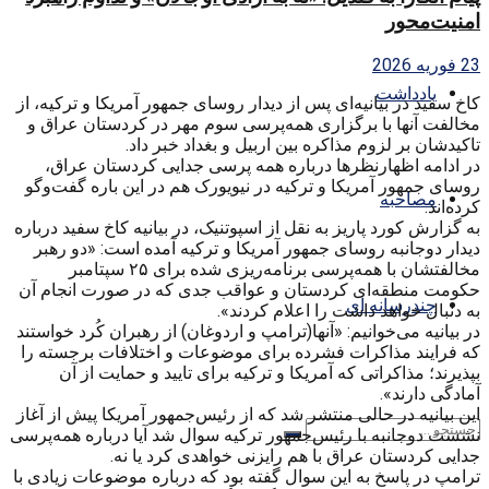
امنیت‌محور
23 فوریه 2026
یادداشت
کاخ سفید در بیانیه‌ای پس از دیدار روسای جمهور آمریکا و ترکیه، از
مخالفت آنها با برگزاری همه‌پرسی سوم مهر در کردستان عراق و
تاکیدشان بر لزوم مذاکره بین اربیل و بغداد خبر داد.
در ادامه اظهارنظرها درباره همه پرسی جدایی کردستان عراق،
روسای جمهور آمریکا و ترکیه در نیویورک هم در این باره گفت‌وگو
مصاحبه
کرده‌اند.
به گزارش کورد پاریز به نقل از اسپوتنیک، در بیانیه کاخ سفید درباره
دیدار دوجانبه روسای جمهور آمریکا و ترکیه آمده است: «دو رهبر
مخالفتشان با همه‌پرسی برنامه‌ریزی شده برای ۲۵ سپتامبر
حکومت منطقه‌ای کردستان و عواقب جدی که در صورت انجام آن
چندرسانه ای
به دنبال خواهد داشت را اعلام کردند».
در بیانیه می‌خوانیم: «آنها(ترامپ و اردوغان) از رهبران کُرد خواستند
که فرایند مذاکرات فشرده برای موضوعات و اختلافات برجسته را
بپذیرند؛ مذاکراتی که آمریکا و ترکیه برای تایید و حمایت از آن
آمادگی دارند».
این بیانیه در حالی منتشر شد که از رئیس‌جمهور آمریکا پیش از آغاز
نشست دوجانبه با رئیس‌جمهور ترکیه سوال شد آیا درباره همه‌پرسی
جدایی کردستان عراق با هم رایزنی خواهدی کرد یا نه.
ترامپ در پاسخ به این سوال گفته بود که درباره موضوعات زیادی با