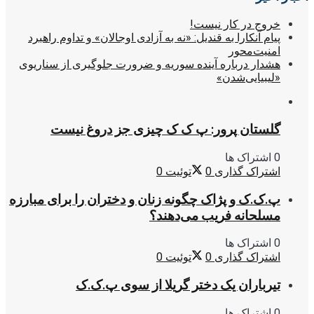
خروج در کار نیست!
پیام آنکارا به قندیل: «نه به آزادی اوجالان» و تداوم راهبرد
امنیت‌محور
هشدار درباره آینده سوریه و ضرورت جلوگیری از سناریوی
«لیبیایی‌شدن»
گلستان پرور: پ ک ک چیزی جز دروغ نیست
0 اشتراک ها
اشتراک گذاری
0
توئیت
0
پ.ک.ک و پژاک چگونه زنان و دختران را برای مبارزه
مسلحانه فریب می‌دهند؟
0 اشتراک ها
اشتراک گذاری
0
توئیت
0
تیرباران یک دختر گریلا از سوی پ.ک.ک
0 اشتراک ها