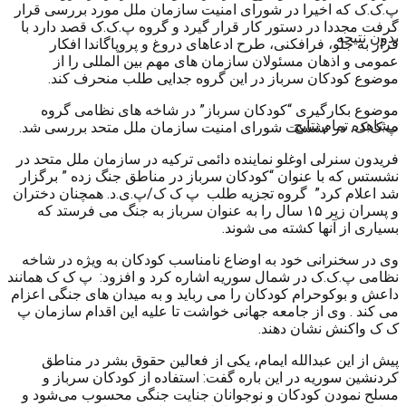
پ.ک.ک که اخیرا در شورای امنیت سازمان ملل مورد بررسی قرار
گرفت مجددا در دستور کار قرار گیرد و گروه پ.ک.ک قصد دارد با
بدون نتیجه
فرار به جلو، فرافکنی، طرح ادعاهای دروغ و پروپاگاندا افکار
عمومی و اذهان مسئولان سازمان های مهم بین المللی را از
موضوع کودکان سرباز در این گروه جدایی طلب منحرف کند.
موضوع بکارگیری “کودکان سرباز” در شاخه های نظامی گروه
مشاهده تمام نتایج
پ.ک.ک، در نشست شورای امنیت سازمان ملل متحد بررسی شد.
فریدون سنرلی اوغلو نماینده دائمی ترکیه در سازمان ملل متحد در
نشستس که با عنوان “کودکان سرباز در مناطق جنگ زده ” برگزار
شد اعلام کرد” گروه تجزیه طلب پ ک ک/پ.ی.د. همچنان دختران
و پسران زیر ۱۵ سال را به عنوان سرباز به جنگ می فرستد که
بسیاری از آنها کشته می شوند.
وی در سخنرانی خود به اوضاع نامناسب کودکان به ویژه در شاخه
نظامی پ.ک.ک در شمال سوریه اشاره کرد و افزود: پ ک ک همانند
داعش و بوکوحرام کودکان را می رباید و به میدان های جنگی اعزام
می کند . وی از جامعه جهانی خواشت تا علیه این اقدام سازمان پ
ک ک واکنش نشان دهند.
پیش از این عبداللە ایمام، یکی از فعالین حقوق بشر در مناطق
کردنشین سوریه در این بارە گفت: استفاده از کودکان سرباز و
مسلح نمودن کودکان و نوجوانان جنایت جنگی محسوب می‌شود و