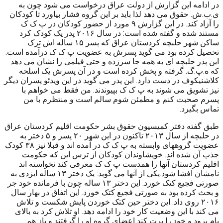
در ادامه این گزارش از دولت عراق درخواست می شود چون به
ی.ب.ش. حقوق می دهد لذا باید بر این گروه فشار بیاورد تا کودکان
را آزاد کند. در این گزارش ۹ مورد از حضور کودکان در پ ک ک
مستند شده و گفته شده است: در سال ۲۰۱۶ پدر یک کودک کرد
ساکن شهر حلبچه کردستان عراق که پسر ۱۵ ساله اش ترک
تحصیل کرده بود می گوید پسرش به عضویت پ ک ک درآمده است.
این پدر حلبچه ای به همه جا سرزده و حتی فیلمی را نشان می دهد
که ه.پ.گ. گرفته و پخش کرده است و در آن پسرش یک اسلحه
کلاشنیکوف در دست دارد. این پدر می گوید در این ویدئو پسران دیگر
نیز تشویق می شوند به پ ک ک بپیوندند. من فقط می خواهم با
پسرم صحبت کنم و مطمئن شوم سالم است و منتظرم با من
تماس بگیرد.
طبق گفته دفتر کمیسیون حقوق بشر حکومت اقلیم کردستان عراق
در حلبچه از سال ۲۰۱۳ تاکنون در این شهر ۲۰ پسر و ۵ دختر به
عضویت گروههای وابسته به پ ک ک در آمده اند و قبلا نیز ۳۸ کودک
جذب آن شده اند. خویشاوندان کودکان از ترس این که حکومت
اقلیم کردستان آنها را همدست پ ک ک معرفی کند نخواسته اند
نامشان افشا شود.یکی از آنها می گوید: یک دختر ۱۳ ساله ایزدی به
صورتی فجیع کتک خورد. این دختر ۱۳ ساله چون با فرمانده خود جر
و بحث کرده بود به صورتی فجیع کتک خورد. این اتفاق در بهار سال
۲۰۱۶ روی داد. این دختر حین کتک خوردن پایش شکست و تلاش
می کند با این وضعیت کار خود را ادامه دهد. او تلاش کرد به بالای
بام برود و خود را پرت کند اعضای گروه او را گرفتند و باز هم