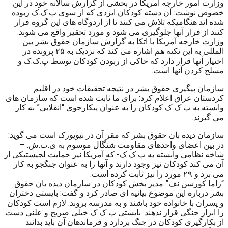
وزارت امور خارجه آمریکا در بخشی از گزارش سالانه خود در این
خصوص نوشت: آن دسته کودکان ایزدی که از سوی پ.ک.ک ربوده
شده اند هنگامیکه تلاش می کنند تا از اردوگاه های این گروه فرار
کنند از فرار آنها جلوگیری می شود و مورد تحقیر واقع می شوند.
وزارت خارجه آمریکا با اتکا به گزارش سازمان حقوق بشر بین
المللی به این نکته هم اشاره می کند که نزدیک به ۲۵ پرونده در
اختیار آنها قرار دارد که حاکی از ربودن کودکان توسط پ.ک.ک و
مسلح کردن آنها است.
سازمان پیگیری حقوق بشر در نتیجه تحقیقات خود در اقلیم
کردستان عراق اعلام کرد: برای ما ثابت شده است که سازمان های
وابسته به پ ک ک کودکان را به عنوان پیکارجوی “انقلابی” به کار
می گیرند.
سازمان دیده بان حقوق بشر که مقر آن در نیویورک است می گوید:
در بین اعضای واحدهای مقاومت شنگال موسوم به ی.ب.ش. –
شاخه نظامی وابسته به پ ک ک- که آمریکا نیز حمایت لجیستیکی از
آن می کند کودکان نیز وجود دارند و آنها را به عنوان جنگجو به کار
می برد و ۲۹ مورد را نیز ثابت کرده است.
“زاما کورسن نف” مدیر بخش کودکان در سازمان دیده بان حقوق
بشر درباره این موضوع بیانیه ای صادر کرد و گفت: بایستی دختران
و پسران با خانواده خود باشند و به مدرسه بروند. لازم است کودکان
را ابزار جنگی قرار ندهند. بایستی پ ک ک خیلی صریح و علنی دست
از بکارگیری کودکان در جنگ بردارد و فرماندهان آن باید بدانند