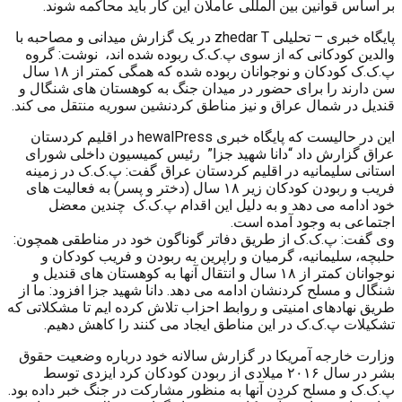
بر اساس قوانین بین المللی عاملان این کار باید محاکمە شوند.
پایگاه خبری – تحلیلی zhedar T در یک گزارش میدانی و مصاحبه با
والدین کودکانی که از سوی پ.ک.ک ربوده شده اند، نوشت: گروه
پ.ک.ک کودکان و نوجوانان ربوده شده که همگی کمتر از ۱۸ سال
سن دارند را برای حضور در میدان جنگ به کوهستان های شنگال و
قندیل در شمال عراق و نیز مناطق کردنشین سوریه منتقل می کند.
این در حالیست که پایگاه خبری hewalPress در اقلیم کردستان
عراق گزارش داد “دانا شهید جزا” رئیس کمیسیون داخلی شورای
استانی سلیمانیه در اقلیم کردستان عراق گفت: پ.ک.ک در زمینه
فریب و ربودن کودکان زیر ۱۸ سال (دختر و پسر) به فعالیت های
خود ادامه می دهد و به دلیل این اقدام پ.ک.ک چندین معضل
اجتماعی به وجود آمده است.
وی گفت: پ.ک.ک از طریق دفاتر گوناگون خود در مناطقی همچون:
حلبچه، سلیمانیه، گرمیان و راپرین به ربودن و فریب کودکان و
نوجوانان کمتر از ۱۸ سال و انتقال آنها به کوهستان های قندیل و
شنگال و مسلح کردنشان ادامه می دهد. دانا شهید جزا افزود: ما از
طریق نهادهای امنیتی و روابط احزاب تلاش کرده ایم تا مشکلاتی که
تشکیلات پ.ک.ک در این مناطق ایجاد می کنند را کاهش دهیم.
وزارت خارجه آمریکا در گزارش سالانه خود درباره وضعیت حقوق
بشر در سال ۲۰۱۶ میلادی از ربودن کودکان کرد ایزدی توسط
پ.ک.ک و مسلح کردن آنها به منظور مشارکت در جنگ خبر داده بود.