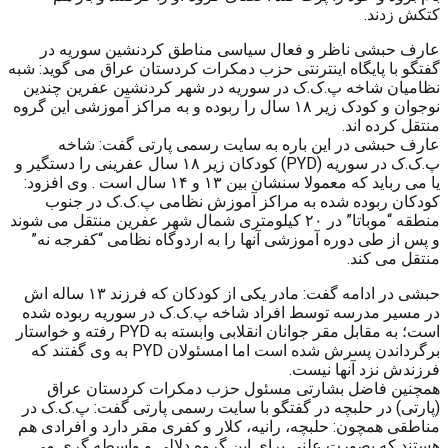
کتکش زدند.
عارف حبشی ناظر و فعال سیاسی مناطق کردنشین سوریه در
گفتگو با پایگاه اینترنتی حزب دمکرات کردستان عراق می گوید: شبه
نظامیان شاخه پ.ک.ک در سوریه در شهر کردنشین عفرین چندین
نوجوان و کودک زیر ۱۸ سال را ربوده و به مراکز آموزشی این گروه
منتقل کرده اند.
عارف حبشی در این باره به سایت رسمی پارتی گفت: شاخه
پ.ک.ک در سوریه (PYD) کودکان زیر ۱۸ سال عفرینی را دستگیر و
یا می رباید که معمولا سنشان بین ۱۳ و ۱۴ سال است . وی افزود:
کودکان ربوده شده به مراکز آموزش نظامی پ.ک.ک در جنوب
منطقه “موباتا” در ۲۰ کیلومتری شمال شهر عفرین منتقل می شوند
و پس از طی دوره آموزشی آنها را به اردوگاه نظامی “کفرجه نه”
منتقل می کند.
حبشی در ادامه گفت: مادر یکی از کودکان که فرزند ۱۳ ساله اش
در مسیر مدرسه توسط افراد شاخه پ.ک.ک در سوریه ربوده شده
است؛ به مقابل مقر جوانان انقلابی وابسته به PYD رفته و خواستار
برگرداندن پسرش شده است اما lمسئولان PYD به وی گفتند که
فرزندش نزد آنها نیست.
همچنین فاضل بشارتی مسئول حزب دمکرات کردستان عراق
(پارتی) در حلبچه در گفتگو با سایت رسمی پارتی گفت: پ.ک.ک در
مناطقی همچون: حلبچه، رانیه، کلار و کفری مقر دارد و افرادی هم
هستند که بصورت علنی برای این گروه دلالی و واسطه گری می