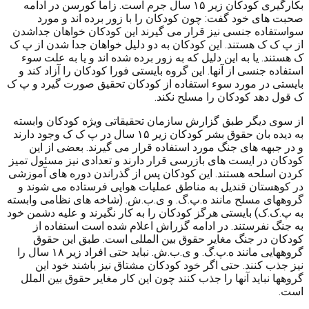
بکارگیری کودکان زیر ۱۵ سال جرم است. زاما کورسن در ادامه
صحبت های خود گفت: چون کودکان را با زور برده اند و مورد
سواستفاده جنسی نیز قرار می گیرند این کودکان خواهان جداشدن
از پ ک ک هستند. این کودکان به دو دلیل خواهان جدا شدن از پ ک
ک هستند. یا به این دلیل که به زور برده شده اند و یا به علت سوء
استفاده جنسی از آنها. این گروه بایستی فورا کودکان را آزاد کند و
بایستی در مورد سوء استفاده از کودکان تحقیق صورت گیرد و پ ک
ک قول دهد کودکان را مسلح نکند.
از سوی دیگر طبق گزارش سازمان تحقیقاتی ویژه کودکان وابسته
به دیده بان حقوق بشر کودکان زیر ۱۵ سال در پ ک ک وجود دارند
و در جبهه های جنگ مورد استفاده قرار می گیرند. بعضی از این
کودکان در ایست های بازرسی قرار دارند و تعدادی نیز مسئول تمیز
کردن اسلحه هستند. این کودکان پس از گذراندن دوره های آموزشی
در کوهستان قندیل به مناطق عملیات هوایی فرستاده می شوند و
گروههای مسلح مانند ه.پ.گ. و ی.ب.ش. (شاخه های نظامی وابسته
به پ.ک.ک) بایستی هرگز کودکان را به کار نگیرند و علیه دشمن خود
به جنگ نفرستند. در ادامه گزراش اعلام شده است استفاده از
کودکان در جنگ مغایر حقوق بین المللی است. طبق این حقوق
گروههایی مانند ه.پ.گ. و ی.ب.ش. نباید حتی افراد زیر ۱۸ سال را
نیز جذب کنند. حتی اگر خود کودکان مشتاق نیز باشند خود این
گروهها نباید آنها را جذب کنند چون این کار مغایر حقوق بین الملل
است.