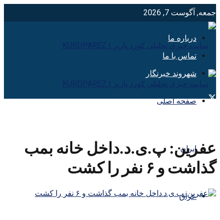
جمعه, آگوست 7, 2026
درباره ما
تماس با ما
شهروند خبرنگار
صفحه اصلی
عفرین: پ.ی.د.داخل خانه بمب
ایران
گذاشت و ۶ نفر را کشت
عراق