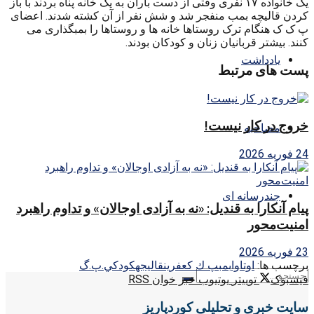
یک خانواده ۱۷ نفری وقتی از دست باران به یک خانه پناه بردند با باز
کردن قالیچه بمب منفجر شد و شش نفر از آن کشته شدند. اعضای
پ ک ک هنگام ترک روستاها خانه ها و روستاها را بمبگذاری می
کنند. بیشتر قربانیان زنان و کودکان بودند.
یادداشت
پست های مرتبط
خروج در کار نیست!
مصاحبه
24 فوریه 2026
چندرسانه ای
پیام آنکارا به قندیل: «نه به آزادی اوجالان» و تداوم راهبرد
امنیت‌محور
23 فوریه 2026
برچسب ها:
اوتاوا
بمب
پ ك ك
عفرين
قاليجه
كودك
ي.پ.گ
فیسبوک
توییتر
یوتیوب
خبر خوان RSS
سایت خبری و تحلیلی کوردپاریز