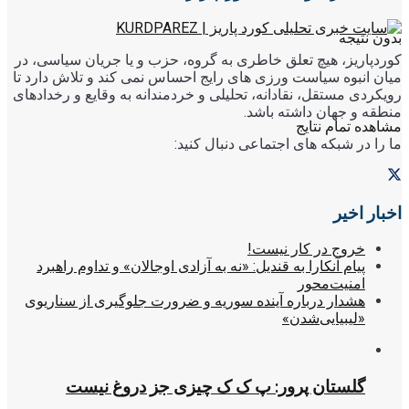
بدون نتیجه
کوردپاریز، هیچ تعلق خاطری به گروه، حزب و یا جریان سیاسی، در
میان انبوه سیاست ورزی های رایج احساس نمی کند و تلاش دارد تا
رویکردی مستقل، نقادانه، تحلیلی و خردمندانه به وقایع و رخدادهای
منطقه و جهان داشته باشد.
مشاهده تمام نتایج
ما را در شبکه های اجتماعی دنبال کنید:
اخبار اخیر
خروج در کار نیست!
پیام آنکارا به قندیل: «نه به آزادی اوجالان» و تداوم راهبرد
امنیت‌محور
هشدار درباره آینده سوریه و ضرورت جلوگیری از سناریوی
«لیبیایی‌شدن»
گلستان پرور: پ ک ک چیزی جز دروغ نیست