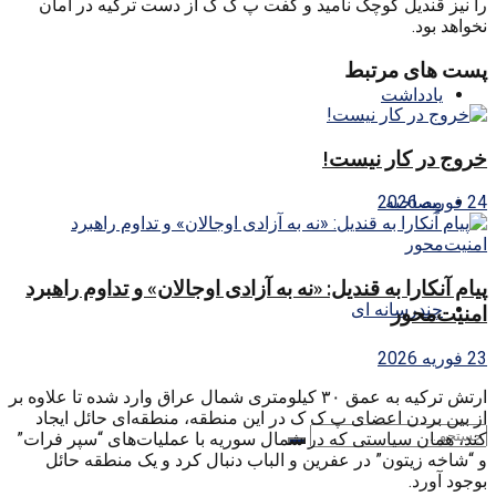
را نیز قندیل کوچک نامید و گفت پ ک ک از دست ترکیه در امان
نخواهد بود.
پست های مرتبط
یادداشت
خروج در کار نیست!
مصاحبه
24 فوریه 2026
پیام آنکارا به قندیل: «نه به آزادی اوجالان» و تداوم راهبرد
چندرسانه ای
امنیت‌محور
23 فوریه 2026
ارتش ترکیه به عمق ۳۰ کیلومتری شمال عراق وارد شده تا علاوه بر
از بین بردن اعضای پ ک ک در این منطقه، منطقه‌ای حائل ایجاد
کند، همان سیاستی که در شمال سوریه با عملیات‌های “سپر فرات”
و “شاخه زیتون” در عفرین و الباب دنبال کرد و یک منطقه حائل
بوجود آورد.