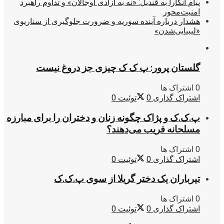
پیام آنکارا به قندیل: «نه به آزادی اوجالان» و تداوم راهبرد
امنیت‌محور
هشدار درباره آینده سوریه و ضرورت جلوگیری از سناریوی
«لیبیایی‌شدن»
گلستان پرور: پ ک ک چیزی جز دروغ نیست
0 اشتراک ها
اشتراک گذاری
0
توئیت
0
پ.ک.ک و پژاک چگونه زنان و دختران را برای مبارزه
مسلحانه فریب می‌دهند؟
0 اشتراک ها
اشتراک گذاری
0
توئیت
0
تیرباران یک دختر گریلا از سوی پ.ک.ک
0 اشتراک ها
اشتراک گذاری
0
توئیت
0