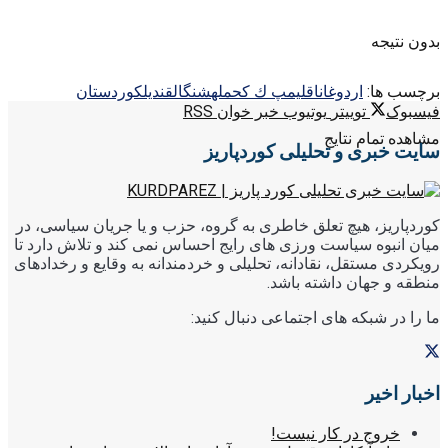
بدون نتیجه
برچسب ها:
اردوغان
اقليم
پ ك ك
حمله
شنگال
قنديل
كوردستان
فیسبوک
توییتر
یوتیوب
خبر خوان RSS
مشاهده تمام نتایج
سایت خبری و تحلیلی کوردپاریز
کوردپاریز، هیچ تعلق خاطری به گروه، حزب و یا جریان سیاسی، در
میان انبوه سیاست ورزی های رایج احساس نمی کند و تلاش دارد تا
رویکردی مستقل، نقادانه، تحلیلی و خردمندانه به وقایع و رخدادهای
منطقه و جهان داشته باشد.
ما را در شبکه های اجتماعی دنبال کنید:
اخبار اخیر
خروج در کار نیست!