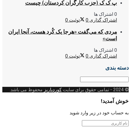
پ ک ک (حزب کارگران کردستان) چیست
0 اشتراک ها
اشتراک گذاری
0
توئیت
0
مردی که می‌گفت «هرجا یک کُرد هست، آنجا ایران
است»
0 اشتراک ها
اشتراک گذاری
0
توئیت
0
دسته بندی
دسته
بندی
© 2024
- تمامی حقوق برای سایت
کوردپاریز
محفوظ می باشد.
خوش آمدید!
به حساب خود در زیر وارد شوید