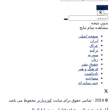
بدون نتیجه
مشاهده تمام نتایج
صفحه اصلی
ایران
عراق
ترکیه
سوریه
زنان
حقوق بشر
فرهنگ و هنر
یادداشت
مصاحبه
چندرسانه ای
© 2024
- تمامی حقوق برای سایت
کوردپاریز
محفوظ می باشد.
آیا مطمئن هستید که می خواهید قفل این پست را باز کنید؟