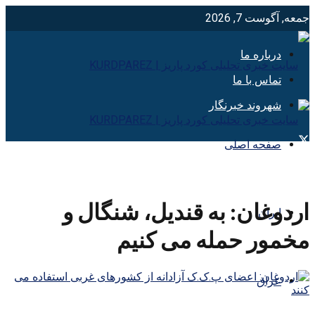
جمعه, آگوست 7, 2026
درباره ما
تماس با ما
شهروند خبرنگار
صفحه اصلی
اردوغان: به قندیل، شنگال و
ایران
مخمور حمله می کنیم
عراق