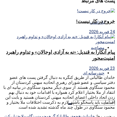
پست های مرتبط
خروج در کار نیست!
یادداشت
24 فوریه 2026
مصاحبه
پیام آنکارا به قندیل: «نه به آزادی اوجالان» و تداوم راهبرد
امنیت‌محور
23 فوریه 2026
چندرسانه ای
خاندان طالبانی از طریق کنگره به دنبال گرفتن پست های عضو
دفتر سیاسی و عضو شورای رهبری اتحادیه میهنی کردستان از
محمود سنگاوی هستند. از سوی دیگر محمود سنگاوی در بیانیه ای با
انتقاد از ملا بختیار اعلام کرد همواره با اقدامات خود به دنبال بهم
زدن اتحاد داخلی اعضای اتحادیه میهنی کردستان هستید و بابت این
اقدامات باید پاسخگو باشید. لازم به ذکرست اختلافات ملا بختیار و
محمود سنگاوی در طول چند ماه گذشته تشدید شده است.
برچسب ها:
خاندان
شيخ‌جعفر
طالبان
كنگره
محمودسنگاوي
ملابختيار
يكيتي