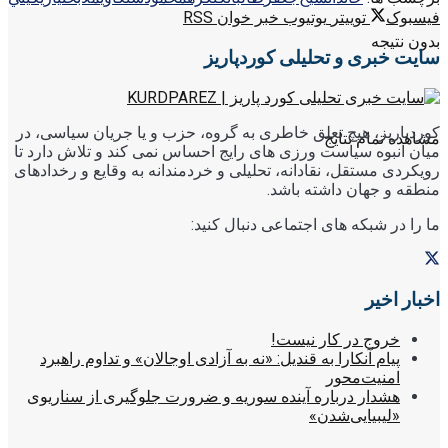
فیسبوک
توییتر
یوتیوب
خبر خوان RSS
بدون نتیجه
سایت خبری و تحلیلی کوردپاریز
کوردپاریز، هیچ تعلق خاطری به گروه، حزب و یا جریان سیاسی، در
مشاهده تمام نتایج
میان انبوه سیاست ورزی های رایج احساس نمی کند و تلاش دارد تا
رویکردی مستقل، نقادانه، تحلیلی و خردمندانه به وقایع و رخدادهای
منطقه و جهان داشته باشد.
ما را در شبکه های اجتماعی دنبال کنید:
اخبار اخیر
خروج در کار نیست!
پیام آنکارا به قندیل: «نه به آزادی اوجالان» و تداوم راهبرد
امنیت‌محور
هشدار درباره آینده سوریه و ضرورت جلوگیری از سناریوی
«لیبیایی‌شدن»