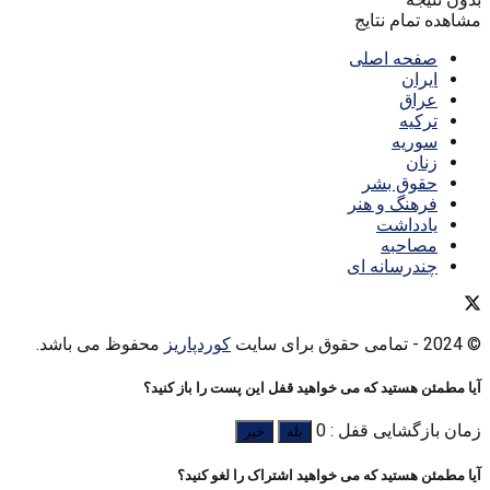
مشاهده تمام نتایج
صفحه اصلی
ایران
عراق
ترکیه
سوریه
زنان
حقوق بشر
فرهنگ و هنر
یادداشت
مصاحبه
چندرسانه ای
© 2024
- تمامی حقوق برای سایت
کوردپاریز
محفوظ می باشد.
آیا مطمئن هستید که می خواهید قفل این پست را باز کنید؟
زمان بازگشایی قفل : 0
بله
خیر
آیا مطمئن هستید که می خواهید اشتراک را لغو کنید؟