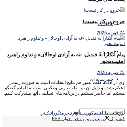
خروج در کار نیست!
یادداشت
24 فوریه 2026
مصاحبه
پیام آنکارا به قندیل: «نه به آزادی اوجالان» و تداوم راهبرد
امنیت‌محور
23 فوریه 2026
چندرسانه ای
وی در ادامه گفت: هنوز هم نتایج انتخابات اقلیم به صورت رسمی
اعلام نشده و دلیل آن نیز تقلب پارتی و یکیتی است. ما آماده گفتگو
هستیم اما حاضر نیستیم در برنامه های تسلیمی آنها مشارکت کنیم.
برچسب ها:
اقليم‌كوردستان
پارتي
حرمت
گوران
يكيتي
فیسبوک
توییتر
یوتیوب
خبر خوان RSS