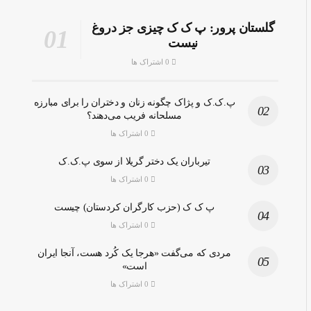
گلستان پرور: پ ک ک چیزی جز دروغ
نیست
0 اشتراک ها
پ.ک.ک و پژاک چگونه زنان و دختران را برای مبارزه
مسلحانه فریب می‌دهند؟
0 اشتراک ها
تیرباران یک دختر گریلا از سوی پ.ک.ک
0 اشتراک ها
پ ک ک (حزب کارگران کردستان) چیست
0 اشتراک ها
مردی که می‌گفت «هرجا یک کُرد هست، آنجا ایران
است»
0 اشتراک ها