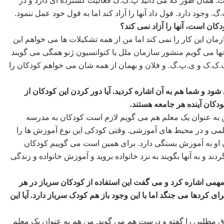
. همان طور که می دانید پ.ک.ک فعالیت گسترده ای دارد و در
جود دارد. قول داد آنها را آزاد کند اما به قول خود عمل ننمود.
ان است، آنها را آزاد نمی کند؟
ان این کار را نمی کند اما من از همه تشکیلات ها می خواهم این
ه آنها می گویم منشور سازمان ملل یا کنوانسیون ژنو همگی می گویند
 پ.ک.ک و ی.پ.گ. و فلان و بهمان از همه شان می خواهم کودکان را
 و شما هم به آن اشاره کردید. آیا دور کردن این کودکان از
ودکان آینده هر جامعه هستند.
 به عنوان یک معلم هم می گویم لازم است کودکان به مدرسه
 علمی و در محیط های آموزشی. وقتی کودکی این نوع آموزش ها را
ن او به آموزش بستگی دارد. برای همین است می گوییم کودکان
دند و به آنها بگویند به نزد خانواده بروید و آموزش خانواده و زندگی
ه مهمی اشاره کرد و می گفت این استفاده از کودکان سرباز در هر
کردها می جنگد اما با این وجود باز هم کودک سرباز دارد. آیا این
وق مطلبی را گفته و درست هم می گوید. من هم به عنوان یک معلم