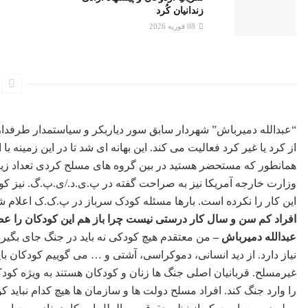
زندانیان کُرد
08 فوریه 2026
“عبدالله دمیرباش” شهردار سابق سور دیاربکر و سیاستمدار طرفد
از کرد یا غیر کرد فعالیت می کند. این بهانه ای شد تا در این زمینه ب
همانطور که مستحضر هستید در بین گروه های مسلح کردی تعداد زیاد
وزارت خارجه آمریکا نیز به صراحت گفته در پ.ی.د./ی.پ.گ. نیز کودک 
این کار را نکرده است. بارها مسئله کودک سرباز در پ.ک.ک اعلام
افراد کم سن و سال کار درستی نیست چرا باز هم این کودکان را ع
عبدالله دمیرباش –
من معتقدم هیچ کودکی نه باید در جنگ جای بگیرد
نیاز دارد. از دید انسانی، دموکراسی، آشتی و … می گوییم کودکان ب
غیرمسلح. قربانیان اصلی جنگ ها زنان و کودکان هستند به ویژه کود
را وارد جنگ کند. افراد مسلح دولت ها و سازمان ها هیچ کدام نباید کو