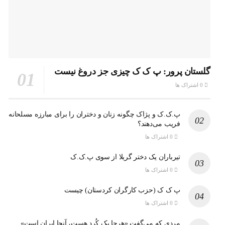
گلستان پرور: پ ک ک چیزی جز دروغ نیست
0 اشتراک ها
پ.ک.ک و پژاک چگونه زنان و دختران را برای مبارزه مسلحانه
فریب می‌دهند؟
0 اشتراک ها
تیرباران یک دختر گریلا از سوی پ.ک.ک
0 اشتراک ها
پ ک ک (حزب کارگران کردستان) چیست
0 اشتراک ها
مردی که می‌گفت «هرجا یک کُرد هست، آنجا ایران است»