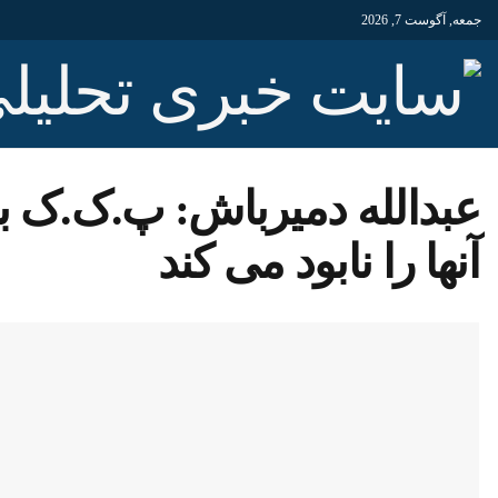
جمعه, آگوست 7, 2026
عبدالله دمیرباش: پ.ک.ک با
آنها را نابود می کند