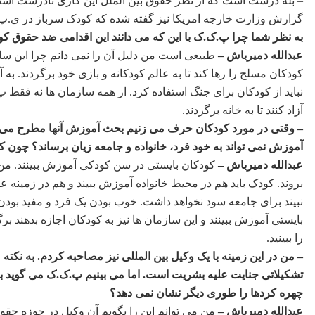
– بله درست است که از نظر حقوق بین الملل این کاری نادرست است
گزارش وزارت خارجه امریکا نیز گفته شده که کودک سرباز در ی.پ.گ. و
به نظر شما چرا پ.ک.ک با این که می دانند این اقدامی ضد حقوق کودک
عبدالله دمیرباش –
طبیعی است من دلیل آن را نمی دانم چرا این سازم
کودکان مسلح را رها کند تا به عالم کودکانه و بازی خود برگردند. ب
نباید از کودکان برای جنگ استفاده کرد. از همه سازمان ها نه فقط
آزاد کنند تا به خانه برگردند.
– وقتی در مورد کودکان حرف می زنیم بحث آموزش آنها مطرح می شود
آموزش نمی تواند به خود فرد، خانواده و جامعه زیان برساند؟ چون ک
عبدالله دمیرباش –
کودکان بایستی در سن کودکی آموزش ببینند. من
بروند. کودک باید هم در محیط خانواده آموزش ببیند و هم در زمینه
نبیند برای جامعه سود نخواهد داشت. خوب بودن یک فرد و مفید بود
بایستی آموزش ببینند و این سازمان ها نیز به کودکان اجازه بدهند برگر
را ببینید.
– من در این زمینه با یک وکیل بین المللی نیز مصاحبه کردم. به نکت
تشکیلاتی جنایت علیه بشریت است. اما می بینیم پ.ک.ک می گوید برای 
چهره کردها را طوری دیگر نشان نمی دهد؟
عبدالله دمیرباش –
من می توانم این را بگویم آن وکیل در حوزه حق