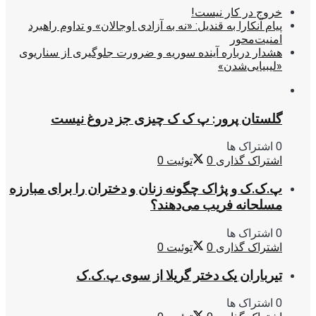
خروج در کار نیست!
پیام آنکارا به قندیل: «نه به آزادی اوجالان» و تداوم راهبرد
امنیت‌محور
هشدار درباره آینده سوریه و ضرورت جلوگیری از سناریوی
«لیبیایی‌شدن»
گلستان پرور: پ ک ک چیزی جز دروغ نیست
0 اشتراک ها
اشتراک گذاری
0
توئیت
0
پ.ک.ک و پژاک چگونه زنان و دختران را برای مبارزه
مسلحانه فریب می‌دهند؟
0 اشتراک ها
اشتراک گذاری
0
توئیت
0
تیرباران یک دختر گریلا از سوی پ.ک.ک
0 اشتراک ها