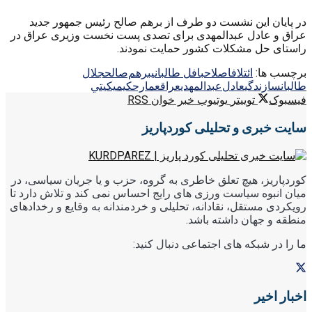
در پایان این نشست دو طرف از برهم صالح رئیس جمهور جدید
عراق و عادل عبدالمهدی برای تصدی پست نخست وزیری عراق در
راستای حل مشکلات کشور حمایت نمودند.
برچسب ها:
ائتلاف
اصلاح
بافل طالباني
برهم‌صالح
جلال
طالبان
سازندگي
عادل‌عبدالمهدي
عراق
عمارحكيم
يكيتي
فیسبوک
توییتر
یوتیوب
خبر خوان RSS
سایت خبری و تحلیلی کوردپاریز
کوردپاریز، هیچ تعلق خاطری به گروه، حزب و یا جریان سیاسی، در
میان انبوه سیاست ورزی های رایج احساس نمی کند و تلاش دارد تا
رویکردی مستقل، نقادانه، تحلیلی و خردمندانه به وقایع و رخدادهای
منطقه و جهان داشته باشد.
ما را در شبکه های اجتماعی دنبال کنید:
اخبار اخیر