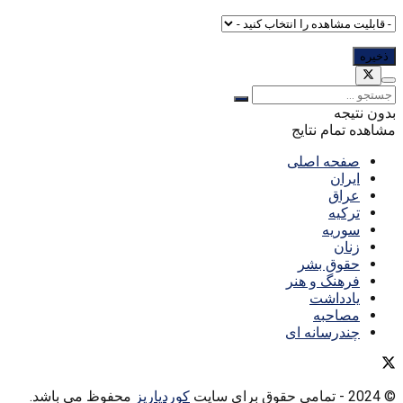
بدون نتیجه
مشاهده تمام نتایج
صفحه اصلی
ایران
عراق
ترکیه
سوریه
زنان
حقوق بشر
فرهنگ و هنر
یادداشت
مصاحبه
چندرسانه ای
© 2024
- تمامی حقوق برای سایت
کوردپاریز
محفوظ می باشد.