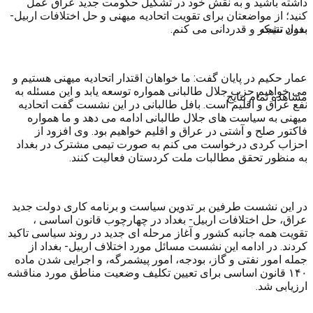
داشته باشید و به نقش خود در تشکیل حکومت جدید عراق عمل
کنید؛ از مواضعتان برای تقویت اتحادیه میهنی و حل اختلافات اربیل-
بدون نتیجه
بغداد تشکر و قدردانی می کنم.
عمار حکیم در پایان گفت: ما خواهان اقتدار اتحادیه میهنی هستیم و
می خواهیم حزب جلال طالبانی همواره توسعه یابد و این مسئله به
مشاهده تمام نتایج
نفع عراق و اقلیم است. بافل طالبانی در این نشست گفت اتحادیه
میهنی به سیاست های جلال طالبانی ادامه می دهد و ما همواره
فاکتور صلح و آشتی در عراق و اقلیم خواهیم بود. وی افزود از
احزاب کردی درخواست می کنم به صورت تیمی مشترک در بغداد
به منظور تحقق مطالبات ملت کردستان فعالیت کنند.
در این نشست طرفین بر تدوین سیاست و برنامه کاری دولت جدید
عراق، حل اختلافات اربیل- بغداد در چهارچوب قانون اساسی ،
تقویت همه جانبه کشور و آغاز مرحله ای جدید در روند سیاسی تاکید
کردند. در ادامه این نشست مسائل مورد اختلاف اربیل- بغداد از
جمله امور نفتی و گاز، بودجه، امور پیشمرگه، و اجرایی شدن ماده
۱۴۰ قانون اساسی برای تعیین تکلیف وضعیت مناطق مورد مناقشه
ارزیابی شد.