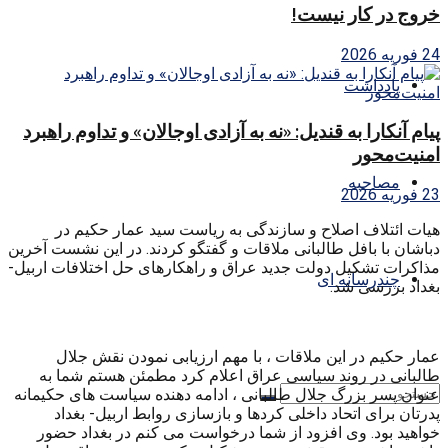
خروج در کار نیست!
24 فوریه 2026
یادداشت
پیام آنکارا به قندیل: «نه به آزادی اوجالان» و تداوم راهبرد
امنیت‌محور
مصاحبه
23 فوریه 2026
هیات ائتلاف اصلاح و سازندگی به ریاست سید عمار حکیم در
دباشان با بافل طالبانی ملاقات و گفتگو کردند. در این نشست آخرین
مذاکرات تشکیل دولت جدید عراق و راهکارهای حل اختلافات اربیل-
چندرسانه ای
بغداد بررسی شد.
عمار حکیم در این ملاقات ، با مهم ارزیابی نمودن نقش جلال
طالبانی در روند سیاسی عراق اعلام کرد مطمئن هستم شما به
عنوان پسر بزرگ جلال طالبانی ، ادامه دهنده سیاست های حکیمانه
پدرتان برای اتحاد داخلی کردها و بازسازی روابط اربیل- بغداد
خواهید بود. وی افزود از شما درخواست می کنم در بغداد حضور