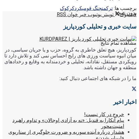
برچسب ها:
ترکمن
جنگ قومی
کرد
کرکوک
بدون نتیجه
فیسبوک
توییتر
یوتیوب
خبر خوان RSS
سایت خبری و تحلیلی کوردپاریز
مشاهده تمام نتایج
کوردپاریز، هیچ تعلق خاطری به گروه، حزب و یا جریان سیاسی، در
میان انبوه سیاست ورزی های رایج احساس نمی کند و تلاش دارد تا
رویکردی مستقل، نقادانه، تحلیلی و خردمندانه به وقایع و رخدادهای
منطقه و جهان داشته باشد.
ما را در شبکه های اجتماعی دنبال کنید:
اخبار اخیر
خروج در کار نیست!
پیام آنکارا به قندیل: «نه به آزادی اوجالان» و تداوم راهبرد
امنیت‌محور
هشدار درباره آینده سوریه و ضرورت جلوگیری از سناریوی
«لیبیایی‌شدن»