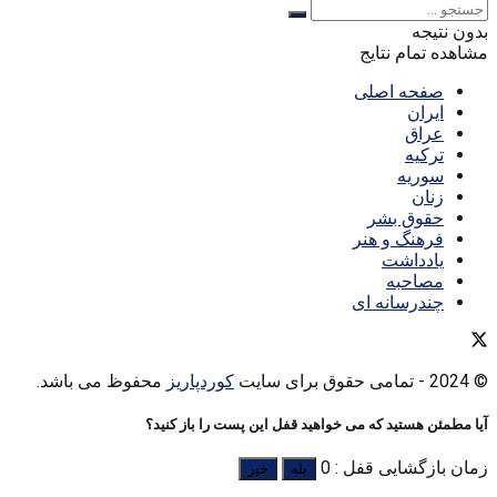
بدون نتیجه
مشاهده تمام نتایج
صفحه اصلی
ایران
عراق
ترکیه
سوریه
زنان
حقوق بشر
فرهنگ و هنر
یادداشت
مصاحبه
چندرسانه ای
© 2024
- تمامی حقوق برای سایت
کوردپاریز
محفوظ می باشد.
آیا مطمئن هستید که می خواهید قفل این پست را باز کنید؟
زمان بازگشایی قفل : 0
بله
خیر