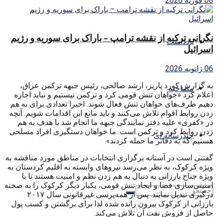
08 فوریه 2026
نگرانی ترکیه از نقشه ترامپ – باراک برای سوریه و رژیم
یادداشت
اسرائیل
06 ژانویه 2026
به گزارش کورد پاریز، ارشد صالحی، رئیس جبهه ترکمن عراق،
مصاحبه
اعلام کرد «خواهان تنش قومی ‌کرد و ترکمن نیستیم و نباید اجازه
دهیم طرف‌های خواهان تنش فعال شوند. اخیرا تعدادی برای به هم
زدن روابط اقوام تلاش می‌کنند و باید مانع این اقدامات شویم. آنچه
در «کفری» علیه دفتر نمایندگی جبهه ما انجام شد با هدف به هم
زدن روابط کرد و ترکمن است. ما خواهان دستگیری افراد مسلحی
چندرسانه ای
هستیم که به دفاتر ما حمله کردند».
گفتنی است در آستانه برگزاری انتخابات در مناطق مورد مناقشه به
ویژه کرکوک، به نظر می‌رسد نیروهای وابسته به اقلیم کردستان به
ویژه جناح بارزانی به دنبال به هم زدن نظم و امنیت هستند تا با
امنیتی‌سازی فضا و ایجاد تنش قومی، ‌یکبار دیگر کرکوک را به صحنه
درگیری تبدیل نمایند. پس از همه‌پرسی غیرقانونی سال ۲۰۱۷
بارزانی از کرکوک بیرون رانده شده لذا برای برگشتن و کسب پول
حاصل از فروش نفت آن تلاش می‌کند.