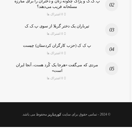
پ.ک.ک و پژاک چگونه زنان و دختران را برای مبارزه
مسلحانه فریب می‌دهند؟
0 اشتراک ها
تیرباران یک دختر گریلا از سوی پ.ک.ک
0 اشتراک ها
پ ک ک (حزب کارگران کردستان) چیست
0 اشتراک ها
مردی که می‌گفت «هرجا یک کُرد هست، آنجا ایران
است»
0 اشتراک ها
© 2024
- تمامی حقوق برای سایت
کوردپاریز
محفوظ می باشد.