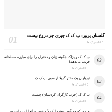
گلستان پرور: پ ک ک چیزی جز دروغ نیست
0 اشتراک ها
پ.ک.ک و پژاک چگونه زنان و دختران را برای مبارزه مسلحانه
فریب می‌دهند؟
0 اشتراک ها
تیرباران یک دختر گریلا از سوی پ.ک.ک
0 اشتراک ها
پ ک ک (حزب کارگران کردستان) چیست
0 اشتراک ها
مردی که می‌گفت «هرجا یک کُرد هست، آنجا ایران است»