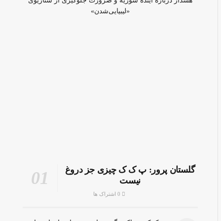
هشدار درباره آینده سوریه و ضرورت جلوگیری از سناریوی
«لیبیایی‌شدن»
گلستان پرور: پ ک ک چیزی جز دروغ
نیست
0 اشتراک ها