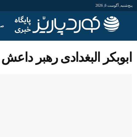
پنج‌شنبه, آگوست 6, 2026
صف
ابوبکر البغدادی رهبر داعش