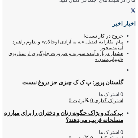
ما را در شبکه های اجتماعی دنبال کنید:
اخبار اخیر
خروج در کار نیست!
پیام آنکارا به قندیل: «نه به آزادی اوجالان» و تداوم راهبرد
امنیت‌محور
هشدار درباره آینده سوریه و ضرورت جلوگیری از سناریوی
«لیبیایی‌شدن»
گلستان پرور: پ ک ک چیزی جز دروغ نیست
0 اشتراک ها
اشتراک گذاری
0
توئیت
0
پ.ک.ک و پژاک چگونه زنان و دختران را برای مبارزه
مسلحانه فریب می‌دهند؟
0 اشتراک ها