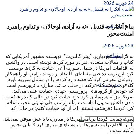
24 فوریه 2026
یادداشت
پیام آنکارا به قندیل: «نه به آزادی اوجالان» و تداوم راهبرد
امنیت‌محور
23 فوریه 2026
مصاحبه
به گزارش کوردپاریز، “پیتر گالبریث”، نویسنده مشهور آمریکایی که
کتاب و مقالات متعددی نیز در مورد کردها نوشته است، در واکنش
به اقدامات آمریکا در شمال سوریه آن را خیانت به کردها توصیف
کرد. این نویسنده طی مقاله‌ای با انتقاد از دونالد ترامپ او را همکار
اردوغان معرفی کرد که قصد دارد کردها را در شمال سوریه نابود
چندرسانه ای
کند. وی نوشته که «ترکیه در حالی مدعی مبارزه با تروریسم است
که خودش از گروه‌های تروریستی جهادی حمایت علنی می‌کند.
آمریکا نیز به همپیمانان کُرد خود خیانت کرد در حالی که در شکست
دادن داعش مدیون آنهاست. دونالد ترامپ طی توئیتی عجیب اعلام
کرد کردها «فرشته» نیستند، اما از آنها حمایت کنیم؛ در حالی که
بدون حمایت کردها برنامه آمریکا در مبارزه با داعش موفق نمی‌شد.
با این اقدام ترامپ شهرها و روستاهای مرزی کرد قربانی تجاوز
ترکیه شدند».