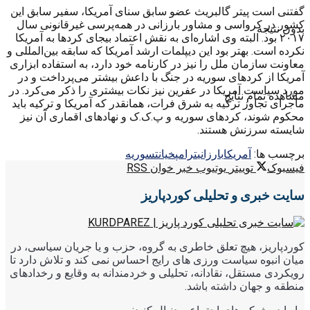
گفتنی است پیتر گالبریث عضو سابق سنای آمریکا، سفیر سابق این
کشور در کرواسی و مشاور بارزانی در همه‌پرسی غیرقانونی سال
بدون نتیجه
۲۰۱۷ بود. البته وی اشاره‌ای به نقش اعتماد بیجای کردها به آمریکا
نکرده است. بهتر بود این دیپلمات ارشد آمریکا که سابقه‌ بین‌المللی و
معاونت سازمان ملل را نیز در کارنامه خود دارد، به استفاده ابزاری
آمریکا از کردهای سوریه در جنگ با داعش بیشتر می‌پرداخت و در
مورد سیاست آمریکا در عفرین نیز نکات بیشتری را ذکر می‌کرد. در
مشاهده تمام نتایج
ماجرای تجاوز ترکیه به شرق فرات، همانقدر که آمریکا و ترکیه باید
محکوم شوند، کردهای سوریه و پ.ک.ک و نهادهای اقماری آن نیز
شایسته سرزنش هستند.
برچسب ها:
آمریکا
بارزانی
ترامپ
خیانت
سوریه
فیسبوک
توییتر
یوتیوب
خبر خوان RSS
سایت خبری و تحلیلی کوردپاریز
کوردپاریز، هیچ تعلق خاطری به گروه، حزب و یا جریان سیاسی، در
میان انبوه سیاست ورزی های رایج احساس نمی کند و تلاش دارد تا
رویکردی مستقل، نقادانه، تحلیلی و خردمندانه به وقایع و رخدادهای
منطقه و جهان داشته باشد.