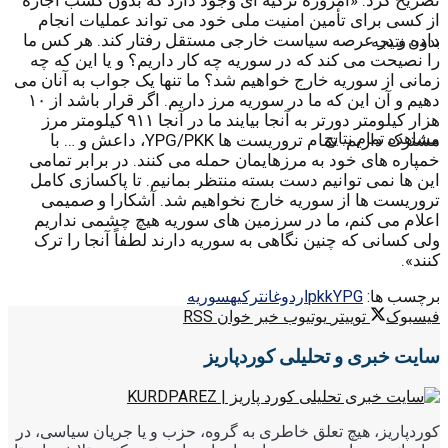
تصریح کرد: «امروزه ترکیه ای وجود دارد که بدون کسب اجازه
از کسی برای تأمین امنیت ملی خود می تواند عملیات انجام
داده و در عرصه سیاست خارجی مستقل رفتار کند. هر کس ما
بدون نتیجه
را نصیحت می کند که در سوریه چه کار داریم؟ و یا این که چه
زمانی از سوریه خارج خواهیم شد؟ ما تنها یک جواب به آنان می
دهیم و آن این که ما در سوریه مرز داریم. اگر قرار باشد از ۱۰
هزار کیلومتر دورتر به آنجا بیایند ما در آنجا ۹۱۱ کیلومتر مرز
مشاهده تمام نتایج
مشترک داریم. تمام تروریست ها YPG/PKK، داعش و … با
خمپاره های خود به مرزهایمان حمله می کنند. در برابر تمامی
این ها نمی توانیم دست بسته منتظر بمانیم. تا پاکسازی کامل
تروریست ها از سوریه خارج نخواهیم شد. آشکارا و صمیمی
اعلام می کنم، ما در سرزمین های سوریه هیچ چشمی نداریم
ولی کسانی که چنین نگاهی به سوریه دارند لطفاً آنجا را ترک
کنند».
برچسب ها:
YPG
pkk
اردوغان
ترکیه
سوریه
فیسبوک
توییتر
یوتیوب
خبر خوان RSS
سایت خبری و تحلیلی کوردپاریز
کوردپاریز، هیچ تعلق خاطری به گروه، حزب و یا جریان سیاسی، در