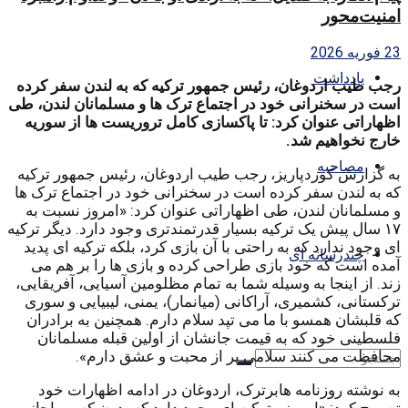
امنیت‌محور
23 فوریه 2026
یادداشت
رجب طیب اردوغان، رئیس جمهور ترکیه که به لندن سفر کرده
است در سخنرانی خود در اجتماع ترک ها و مسلمانان لندن، طی
اظهاراتی عنوان کرد: تا پاکسازی کامل تروریست ها از سوریه
خارج نخواهیم شد.
مصاحبه
به گزارش کوردپاریز، رجب طیب اردوغان، رئیس جمهور ترکیه
که به لندن سفر کرده است در سخنرانی خود در اجتماع ترک ها
و مسلمانان لندن، طی اظهاراتی عنوان کرد: «امروز نسبت به
۱۷ سال پیش یک ترکیه بسیار قدرتمندتری وجود دارد. دیگر ترکیه
ای وجود ندارد که به راحتی با آن بازی کرد، بلکه ترکیه ای پدید
چندرسانه ای
آمده است که خود بازی طراحی کرده و بازی ها را بر هم می
زند. از اینجا به وسیله شما به تمام مظلومین آسیایی، آفریقایی،
ترکستانی، کشمیری، آراکانی (میانمار)، یمنی، لیبیایی و سوری
که قلبشان همسو با ما می تپد سلام دارم. همچنین به برادران
فلسطینی خود که به قیمت جانشان از اولین قبله مسلمانان
محافظت می کنند سلامی پر از محبت و عشق دارم».
به نوشته روزنامه هابرترک، اردوغان در ادامه اظهارات خود