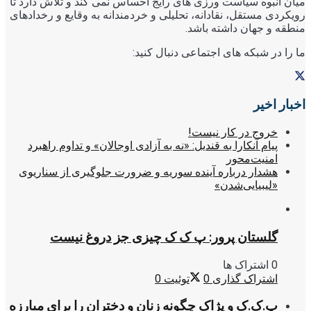
میان انبوه سیاست ورزی های رایج احساس نمی کند و تلاش دارد تا
رویکردی مستقل، نقادانه، تحلیلی و خردمندانه به وقایع و رخدادهای
منطقه و جهان داشته باشد.
ما را در شبکه های اجتماعی دنبال کنید:
اخبار اخیر
خروج در کار نیست!
پیام آنکارا به قندیل: «نه به آزادی اوجالان» و تداوم راهبرد
امنیت‌محور
هشدار درباره آینده سوریه و ضرورت جلوگیری از سناریوی
«لیبیایی‌شدن»
گلستان پرور: پ ک ک چیزی جز دروغ نیست
0 اشتراک ها
اشتراک گذاری
0
توئیت
0
پ.ک.ک و پژاک چگونه زنان و دختران را برای مبارزه