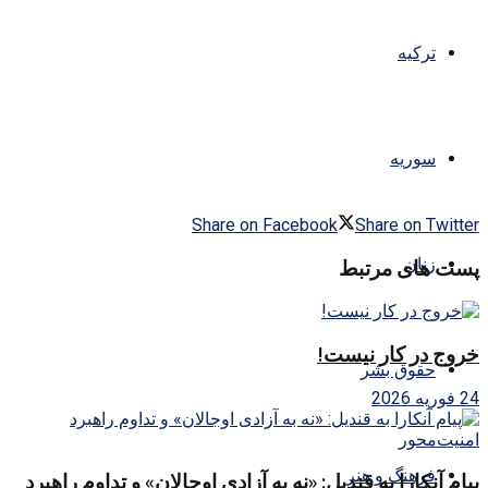
ترکیه
سوریه
Share on Facebook
Share on Twitter
زنان
پست های مرتبط
خروج در کار نیست!
حقوق بشر
24 فوریه 2026
فرهنگ و هنر
پیام آنکارا به قندیل: «نه به آزادی اوجالان» و تداوم راهبرد