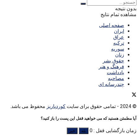
بدون نتیجه
مشاهده تمام نتایج
صفحه اصلی
ایران
عراق
ترکیه
سوریه
زنان
حقوق بشر
فرهنگ و هنر
یادداشت
مصاحبه
چندرسانه ای
© 2024
- تمامی حقوق برای سایت
کوردپاریز
محفوظ می باشد.
آیا مطمئن هستید که می خواهید قفل این پست را باز کنید؟
زمان بازگشایی قفل : 0
بله
خیر