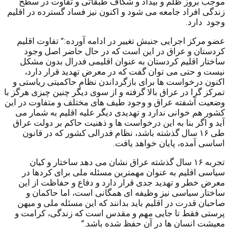
موجب بروز ظلم و بیداد و شکاف طبقاتی و تفاوت در سطح
زندگی افراد جامعه می شود و اکنون نیز فساد گسترده در اقلیم
وجود دارد.
عضو مرکز اجرایی جنبش تغییر در ادامه آورده:” تفاوت اقلیم
کردستان و عراق در این است که در حال حاضر اصل وجود
ساختار اقلیم کردستان به عنوان اقلیمی فدرال بدون مشکل
نیست و حتی می توان گفت که در معرض تهدید قرار دارد،
اکنون درخواست ها برای بازگرداندن نظام حاکمیتی ریاستی و
تمرکز گرا در عراق بالا گرفته و از سوی دیگر چنین چیزی هرگز با
وضعیت آشفته عراق و وجود طیف های مختلف و متفاوت در این
کشور هم خوانی ندارد و تهدیدی دیگر علیه اقلیم به شمار می
آید و اگر بنا به این درخواست ها و ذهنیت حاکم بر دولت عراق
طی ۱۶ سال گذشته باشد، نظام فدرالی کشور که در قانون
اساسی آمده، پایان خواهد یافت.
تجربه ۱۶ سال گذشته عراق نشان می دهد ساختار و کیان
سیاسی اقلیم به عنوان مهمترین مسئله ملی برای کردها در
معرض خطر و تهدید جدی قرار دارد و دفاع و حفاظت از این
ساختار سیاسی نیز وظیفه ای همگانی است، اما حاکمان و
صاحبان قدرت در اقلیم باید بدانند که این مسئله ملی و میهن
پرستی فقط تا جایی مهم و مقدس است که زندگی، کرامت و
معیشت انسان ها در آن حفظ شده باشد.”