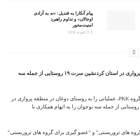
پیام آنکارا به قندیل: «نه به آزادی
اوجالان» و تداوم راهبرد
امنیت‌محور
23 فوریه 2026
نیروهای امنیتی ترکیه طی عملیاتی در روستای دوغان در منطقه پرواری در استان کردنشین سرت ۱۹ روستایی از جمله سه
به گزارش کوردپاریز، نیروهای امنیتی ترکیه در راستای مبارزه با گروه PKK، عملیاتی را به روستای دوغان در منطقه پرواری در
ستان کردنشین سرت انجام داده است که در این عملیات ها ۱۹ روستایی از جمله سه نوجوان را به اتهام همکاری با
لیغ گروه های تروریستی” و “عضو گیری برای گروه های تروریستی”