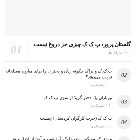
گلستان پرور: پ ک ک چیزی جز دروغ نیست
0 اشتراک ها
پ.ک.ک و پژاک چگونه زنان و دختران را برای مبارزه مسلحانه
فریب می‌دهند؟
0 اشتراک ها
تیرباران یک دختر گریلا از سوی پ.ک.ک
0 اشتراک ها
پ ک ک (حزب کارگران کردستان) چیست
0 اشتراک ها
مردی که می‌گفت «هرجا یک کُرد هست، آنجا ایران است»