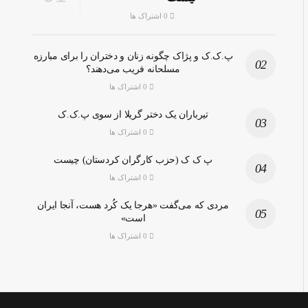
0 اشتراک ها
پ.ک.ک و پژاک چگونه زنان و دختران را برای مبارزه
مسلحانه فریب می‌دهند؟
0 اشتراک ها
تیرباران یک دختر گریلا از سوی پ.ک.ک
0 اشتراک ها
پ ک ک (حزب کارگران کردستان) چیست
0 اشتراک ها
مردی که می‌گفت «هرجا یک کُرد هست، آنجا ایران
است»
0 اشتراک ها