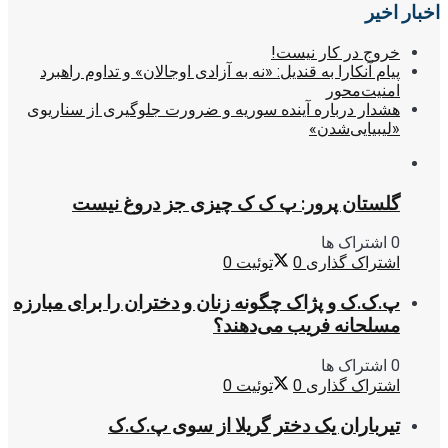
اخبار اخیر
خروج در کار نیست!
پیام آنکارا به قندیل: «نه به آزادی اوجالان» و تداوم راهبرد
امنیت‌محور
هشدار درباره آینده سوریه و ضرورت جلوگیری از سناریوی
«لیبیایی‌شدن»
گلستان پرور: پ ک ک چیزی جز دروغ نیست
0 اشتراک ها
اشتراک گذاری
0
توئیت
0
پ.ک.ک و پژاک چگونه زنان و دختران را برای مبارزه
مسلحانه فریب می‌دهند؟
0 اشتراک ها
اشتراک گذاری
0
توئیت
0
تیرباران یک دختر گریلا از سوی پ.ک.ک