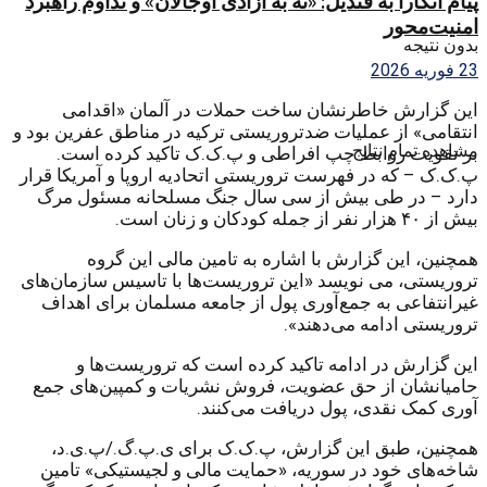
پیام آنکارا به قندیل: «نه به آزادی اوجالان» و تداوم راهبرد
امنیت‌محور
بدون نتیجه
23 فوریه 2026
این گزارش خاطرنشان ساخت حملات در آلمان «اقدامی
انتقامی» از عملیات ضدتروریستی ترکیه در مناطق عفرین بود و
مشاهده تمام نتایج
بر تقویت روابط چپ افراطی و پ.ک.ک تاکید کرده است.
پ.ک.ک – که در فهرست تروریستی اتحادیه اروپا و آمریکا قرار
دارد – در طی بیش از سی سال جنگ مسلحانه مسئول مرگ
بیش از ۴۰ هزار نفر از جمله کودکان و زنان است.
همچنین، این گزارش با اشاره به تامین مالی این گروه
تروریستی، می نویسد «این تروریست‌ها با تاسیس سازمان‌های
غیرانتفاعی به جمع‌آوری پول از جامعه مسلمان برای اهداف
تروریستی ادامه می‌دهند».
این گزارش در ادامه تاکید کرده است که تروریست‌ها و
حامیانشان از حق عضویت، فروش نشریات و کمپین‌های جمع
آوری کمک نقدی، پول دریافت می‌کنند.
همچنین، طبق این گزارش، پ.ک.ک برای ی.پ.گ./پ.ی.د،
شاخه‌های خود در سوریه، «حمایت مالی و لجیستیکی» تامین