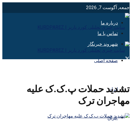
جمعه, آگوست 7, 2026
درباره ما
تماس با ما
شهروند خبرنگار
صفحه اصلی
تشدید حملات پ.ک.ک علیه
ایران
مهاجران ترک
عراق