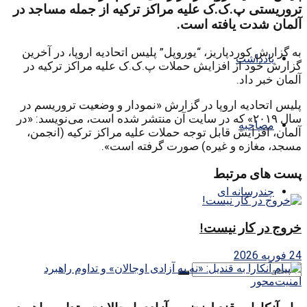
تروریستی پ.ک.ک علیه مراکز ترکیه از جمله مساجد در
آلمان شدت یافته است.
به گزارش کوردپاریز، “یوروپل” پلیس اتحادیه اروپا، در آخرین
یادداشت
گزارش خود از افزایش حملات پ.ک.ک علیه مراکز ترکیه در
آلمان خبر داد.
پلیس اتحادیه اروپا در گزارش «نمودار و وضعیت تروریسم در
سال ۲۰۱۹» که در سایت آن منتشر شده است، می‌نویسد: «در
مصاحبه
آلمان، افزایش قابل توجه حملات علیه مراکز ترکیه (انجمن،
مسجد، مغازه و غیره) صورت گرفته است».
پست های مرتبط
چندرسانه ای
خروج در کار نیست!
24 فوریه 2026