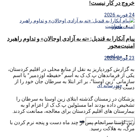
خروج در کار نیست!
24 فوریه 2026
یادداشت
پیام آنکارا به قندیل: «نه به آزادی اوجالان» و تداوم راهبرد
امنیت‌محور
مصاحبه
23 فوریه 2026
به گزارش کوردپاریز به نقل از منابع محلی در اقلیم کردستان،
یکی از فرماندهان پ.ک.ک به اسم “حفیظه اوزدمیر” با اسم
سازمانی “زین اوستا”، بر اثر ابتلا به سرطان جان خود را از
چندرسانه ای
دست داد.
پزشکان در زمستان گذشته ابتلای زین اوستا به سرطان را
تشخیص داده بودند اما مسئولین پ.ک.ک از اعزام او به
بیمارستان های اقلیم کردستان برای معالجه، ممانعت کردند.
زین اوستا سرانجام پس از چند ماه دست و پنجه نرم کردن با
مرگ، به هلاکت رسید.