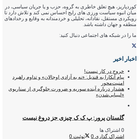
کوردپاریز، هیچ تعلق خاطری به گروه، حزب و یا جریان سیاسی، در
میان انبوه سیاست ورزی های رایج احساس نمی کند و تلاش دارد تا
رویکردی مستقل، نقادانه، تحلیلی و خردمندانه به وقایع و رخدادهای
منطقه و جهان داشته باشد.
ما را در شبکه های اجتماعی دنبال کنید:
اخبار اخیر
خروج در کار نیست!
پیام آنکارا به قندیل: «نه به آزادی اوجالان» و تداوم راهبرد
امنیت‌محور
هشدار درباره آینده سوریه و ضرورت جلوگیری از سناریوی
«لیبیایی‌شدن»
گلستان پرور: پ ک ک چیزی جز دروغ نیست
0 اشتراک ها
اشتراک گذاری
0
توئیت
0