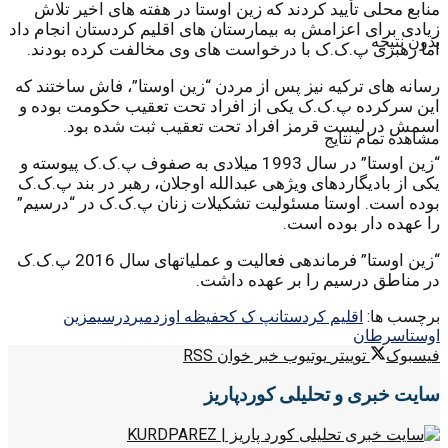
منابع محلی تأیید کردند که زین اوستا در هفته های اخیر تلاش
زیادی برای اعزامش به بیمارستان های اقلیم کردستان انجام داد
بدون نتیجه
اما رهبری پ.ک.ک با درخواست های وی مخالفت کرده بودند.
رسانه های ترکیه نیز پس از مردن “زین اوستا”، فاش ساختند که
این سرکرده پ.ک.ک یکی از افراد تحت تعقیب حکومت بوده و
اسمش در لیست قرمز افراد تحت تعقیب ثبت شده بود.
مشاهده تمام نتایج
“زین اوستا” در سال 1993 میلادی به صفوف پ.ک.ک پیوسته و
یکی از بادیگاردهای ویژهی عبدالله اوجلان، رهبر در بند پ.ک.ک
بوده است. اوستا مسئولیت تشکیلات زنان پ.ک.ک در “درسیم”
را عهده دار بوده است.
“زین اوستا” فرماندهی فعالیت و عملیاتهای سال 2016 پ.ک.ک
در مناطق درسیم را بر عهده داشت.
برچسب ها:
اقلیم کردستان
پ ک ک
حفیظه اوزدمیر
درسیم
زین
اوستا
سرطان
فیسبوک
توییتر
یوتیوب
خبر خوان RSS
سایت خبری و تحلیلی کوردپاریز