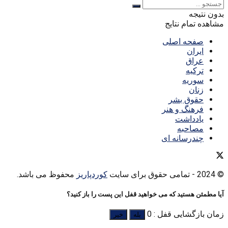
بدون نتیجه
مشاهده تمام نتایج
صفحه اصلی
ایران
عراق
ترکیه
سوریه
زنان
حقوق بشر
فرهنگ و هنر
یادداشت
مصاحبه
چندرسانه ای
© 2024
- تمامی حقوق برای سایت
کوردپاریز
محفوظ می باشد.
آیا مطمئن هستید که می خواهید قفل این پست را باز کنید؟
زمان بازگشایی قفل : 0
بله
خیر