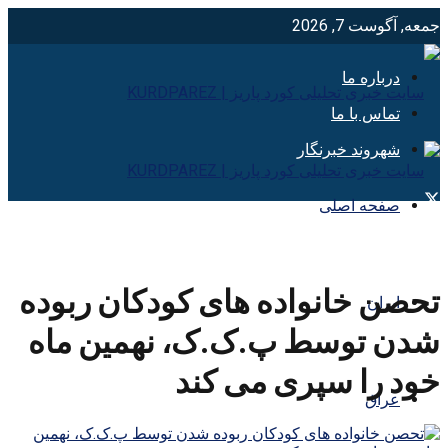
جمعه, آگوست 7, 2026
درباره ما
تماس با ما
شهروند خبرنگار
صفحه اصلی
تحصن خانواده های کودکان ربوده
ایران
شدن توسط پ.ک.ک، نهمین ماه
خود را سپری می کند
عراق