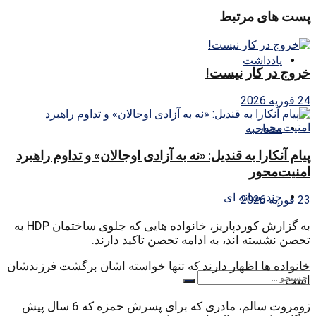
پست های مرتبط
یادداشت
خروج در کار نیست!
24 فوریه 2026
مصاحبه
پیام آنکارا به قندیل: «نه به آزادی اوجالان» و تداوم راهبرد
امنیت‌محور
چندرسانه ای
23 فوریه 2026
به گزارش کوردپاریز، خانواده هایی که جلوی ساختمان HDP به
تحصن نشسته اند، به ادامه تحصن تاکید دارند.
خانواده ها اظهار دارند که تنها خواسته اشان برگشت فرزندشان
است.
زومروت سالم، مادری که برای پسرش حمزه که 6 سال پیش