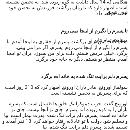
هنگامی که 14 سال داشت به کوه ربوده شد، به تحصن نشسته
است، اظهار دارد که تا زمان برگشت فرزندش به تحصن خود
بدون نتیجه
ادامه خواهد داد.
.
تا پسرم را نگیرم از اینجا نمی روم
مشاهده تمام نتایج
سالم گفت: من برای برگشت پسرم از حقاری به اینجا آمدم. تا
پسرم را نگیرم از اینجا نمی روم. پسرم، اگر مرا می بینی،
برگرد. خیلی مریض هستم. دلت برای من بسوزد. برای تو اینجا
آمدم. منتظر تو هستم. دیگر به خانه خود برگرد.
.
پسرم دلم برایت تنگ شده به خانه ات برگرد
سولماز اورونچ، مادر باران اورونچ اظهار کرد که 210 روز است
که برای پسرش به تحصن نشسته است.
اورونچ گفت: حزب دموکراتیک خلق ها 5 سال است که پسرم
باران را به کوه ربوده اند. پسرم، جای تو آنجا نیست. جای تو
خانه ات است. پسرم، دلم برات تنگ شده. پدرت بیمار است. بیا
و تسلیم شو. دولت با تو عادلانه رفتار خواهد کرد. 13 نفر آمدند و
تسلیم شدند. پسرم دلم برایت تنگ شده، بیا.