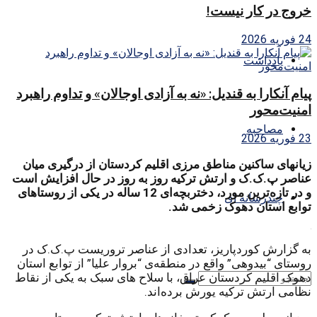
خروج در کار نیست!
24 فوریه 2026
یادداشت
پیام آنکارا به قندیل: «نه به آزادی اوجالان» و تداوم راهبرد
امنیت‌محور
مصاحبه
23 فوریه 2026
زیانهای ساکنین مناطق مرزی اقلیم کردستان از درگیری میان
عناصر پ.ک.ک و ارتش ترکیە روز بە روز در حال افزایش است
و در تازەترین مورد، دختربچەای 12 سالە در یکی از روستاهای
چندرسانه ای
توابع استان دهوک زخمی شد.
.
بە گزارش کوردپاریز، تعدادی از عناصر تروریست پ.ک.ک در
روستای “بیدوهی” واقع در منطقەی “بروار علیا” از توابع استان
دهوک اقلیم کردستان عراق، با سلاح های سبک بە یکی از نقاط
نظامی ارتش ترکیە یورش بردەاند.