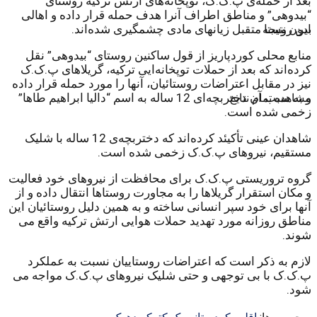
بعد از حملەی پ.ک.ک، توپخانەهای ارتش ترکیە روستای
“بیدوهی” و مناطق اطراف آنرا هدف حملە قرار دادە و اهالی
این روستا متقبل زیانهای مادی چشمگیری شدەاند.
بدون نتیجه
منابع محلی کوردپاریز از قول ساکنین روستای “بیدوهی” نقل
کردەاند کە بعد از حملات توپخانەایی ترکیە، گریلاهای پ.ک.ک
نیز در مقابل اعتراضات روستائیان، آنها را مورد حملە قرار دادە
و بە سبب آن دختربچەای 12 سالە بە اسم “دالیا ابراهیم طاها”
مشاهده تمام نتایج
زخمی شدە است.
شاهدان عینی تأکیئد کردەاند کە دختربچەی 12 سالە با شلیک
مستقیم، نیروهای پ.ک.ک زخمی شدە است.
گروه تروریستی پ.ک.ک برای محافظت از نیروهای خود فعالیت
و مکان استقرار گریلاها را بە مجاورت روستاها انتقال دادە و از
آنها برای خود سپر انسانی ساخته و بە همین دلیل روستائیان این
مناطق روزانە مورد تهدید حملات هوایی ارتش ترکیە واقع می
شوند.
لازم بە ذکر است کە اعتراضات روستاییان نسبت بە عملکرد
پ.ک.ک با بی توجهی و حتی شلیک نیروهای پ.ک.ک مواجە می
شود.