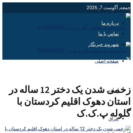
جمعه, آگوست 7, 2026
درباره ما
تماس با ما
شهروند خبرنگار
صفحه اصلی
زخمی شدن یک دختر 12 سالە در
ایران
استان دهوک اقلیم کردستان با
گلولە پ.ک.ک
عراق