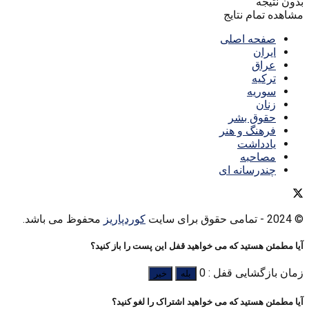
بدون نتیجه
مشاهده تمام نتایج
صفحه اصلی
ایران
عراق
ترکیه
سوریه
زنان
حقوق بشر
فرهنگ و هنر
یادداشت
مصاحبه
چندرسانه ای
© 2024
- تمامی حقوق برای سایت
کوردپاریز
محفوظ می باشد.
آیا مطمئن هستید که می خواهید قفل این پست را باز کنید؟
زمان بازگشایی قفل : 0
بله
خیر
آیا مطمئن هستید که می خواهید اشتراک را لغو کنید؟