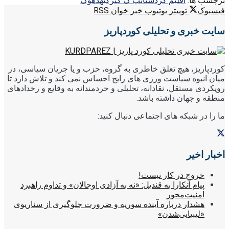
برچسب ها:
اقلیم کردستان
پ ک ک
ترکیه
دهوک
فیسبوک
توییتر
یوتیوب
خبر خوان RSS
سایت خبری و تحلیلی کوردپاریز
کوردپاریز، هیچ تعلق خاطری به گروه، حزب و یا جریان سیاسی، در
میان انبوه سیاست ورزی های رایج احساس نمی کند و تلاش دارد تا
رویکردی مستقل، نقادانه، تحلیلی و خردمندانه به وقایع و رخدادهای
منطقه و جهان داشته باشد.
ما را در شبکه های اجتماعی دنبال کنید:
اخبار اخیر
خروج در کار نیست!
پیام آنکارا به قندیل: «نه به آزادی اوجالان» و تداوم راهبرد
امنیت‌محور
هشدار درباره آینده سوریه و ضرورت جلوگیری از سناریوی
«لیبیایی‌شدن»