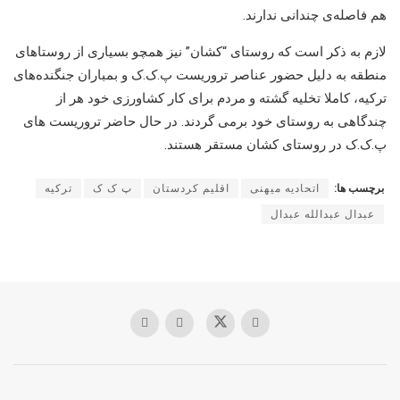
هم فاصلەی چندانی ندارند.
لازم بە ذکر است کە روستای “کشان” نیز همچو بسیاری از روستاهای
منطقە بە دلیل حضور عناصر تروریست پ.ک.ک و بمباران جنگندەهای
ترکیە، کاملا تخلیە گشتە و مردم برای کار کشاورزی خود هر از
چندگاهی بە روستای خود برمی گردند. در حال حاضر تروریست های
پ.ک.ک در روستای کشان مستقر هستند.
برچسب ها:
اتحادیه میهنی
اقلیم کردستان
پ ک ک
ترکیه
عبدال عبدالله عبدال