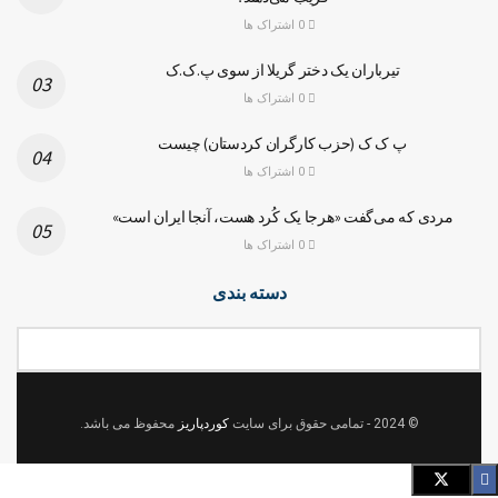
0 اشتراک ها
تیرباران یک دختر گریلا از سوی پ.ک.ک
0 اشتراک ها
پ ک ک (حزب کارگران کردستان) چیست
0 اشتراک ها
مردی که می‌گفت «هرجا یک کُرد هست، آنجا ایران است»
0 اشتراک ها
دسته بندی
© 2024
- تمامی حقوق برای سایت
کوردپاریز
محفوظ می باشد.