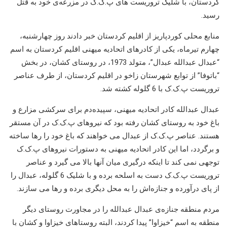
کردستان، با شلیک تروریست های پ.ک.ک در مزرعەی خود بە قتل
رسید.
منابع محلی کوردپاریز از اقلیم کردستان خبر دادند روز چهارشنبە،
چهارم تیرماه، یکی از کادرهای اتحادیه میهنی اقلیم کردستان بە اسم
“عبدال عبداللە عبدال”، متولد 1973، در روستای کشان، در بخش
“باتوفا” از توابع شهرستان زاخو در اقلیم کردستان، از طرف عناصر
تروریست پ.ک.ک با 6 گلولە کشتە شد.
عبدال عبداللە کادر اتحادیه میهنی، سپیدەدم برای سرکشی مزارع و
باغ خود بە روستای کشان رفتە بود کە نیروهای پ.ک.ک در آن مستقر
هستند. عناصر پ.ک.ک از عبدال می خواهند کە باغ خود را رها ساختە
و برگردد، اما این کادر اتحادیه میهنی بە دستورات نیروهای پ.ک.ک
توجهی نمی کند تا اینکە درگیری میان آنها بالا می گیرد و عناصر
تروریست پ.ک.ک دست بە اسلحە بردە و با شلیک 6 گلولە، عبدال را
از پای درآوردە و جنازەاش را بە محل دیگری بردە و رها می سازند.
مردم منطقە جنازەی عبدال عبداللە را در مجاورت روستای دیگر
منطقە بە اسم “خیزاوا” پیدا کردند، البتە روستاهای خیزاوا و کشان با