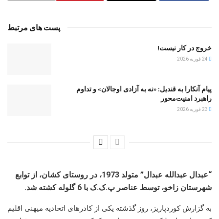
پست های مرتبط
خروج در کار نیست!
24 فوریه 2026
پیام آنکارا به قندیل: «نه به آزادی اوجالان» و تداوم
راهبرد امنیت‌محور
23 فوریه 2026
“عبدال عبداللە عبدال” متولد 1973، در روستای کشان، از توابع
شهرستان زاخو، توسط عناصر پ.ک.ک با 6 گلولە کشتە شد.
به گزارش کوردپاریز، روز گذشته یکی از کادرهای اتحادیه میهنی اقلیم