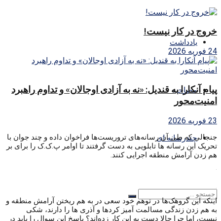
خروج در کار نیست!
یادداشت
24 فوریه 2026
پیام آنکارا به قندیل: «نه به آزادی اوجالان» و تداوم راهبرد
مصاحبه
امنیت‌محور
23 فوریه 2026
جنجالی که طی آن رسانه‌های تروریست‌ها فراخوان داده و چند جوان با
چندرسانه ای
تحریک این رسانه ها تابلویی به دست گرفتند تا اوامر پ.ک.ک را برای بر
هم زدن آرامش منطقه اجرایی کنند.
.
.
اینکه این گروهک‌ها در توهم خود سعی در به هم ریختن آرامش منطقه و
به هم زدن زندگی مسالمت آمیز کردها و آذری ها را دارند، شکی
نیست، اما چرا حالا دست به این کار زده‌اند؟ پاسخ این سوال را باید در