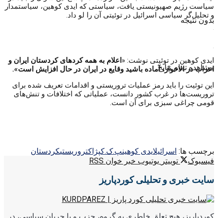
سیاست رژیم صهیونیستی یافت، سیاستی که ایدی کوهین، سیاستمدار
و تحلیل‌گر سیاسی اسرائیل در توئیتی آن را لو داد.
بدون نتیجه
.
.
ایدی کوهین در توئیتی نوشت: «
اعلام به همه کردهای کردستان ایران و
مشاهده تمام نتایج
اعراب در الاحواز، آماده باشید وقایع در ایران در حال افزایش است».
این توئیت را باید رمز عملیات تروریستی و اقدامات تعریف شده برای
تروریست‌‌ها در غرب کشور دانست، عملیاتی که اختلافات و تنش‌های
قومی چراغی سبزی برای آن است.
برچسب ها:
اسرائیل
ایدی کوهین
پ.ک.ک
پژاک
تروریستی
کردستان
فیسبوک
توییتر
یوتیوب
خبر خوان RSS
سایت خبری و تحلیلی کوردپاریز
کوردپاریز، هیچ تعلق خاطری به گروه، حزب و یا جریان سیاسی، در