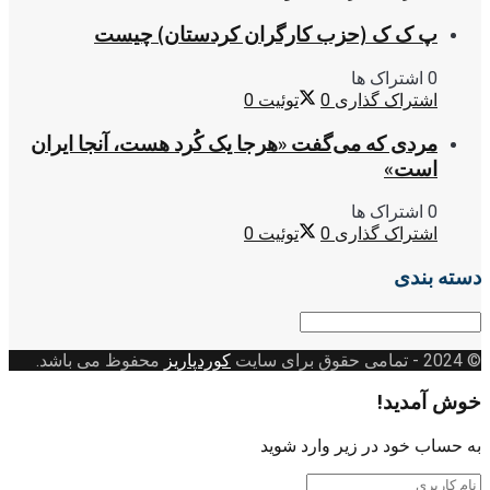
پ ک ک (حزب کارگران کردستان) چیست
0 اشتراک ها
اشتراک گذاری
0
توئیت
0
مردی که می‌گفت «هرجا یک کُرد هست، آنجا ایران
است»
0 اشتراک ها
اشتراک گذاری
0
توئیت
0
دسته بندی
دسته
بندی
© 2024
- تمامی حقوق برای سایت
کوردپاریز
محفوظ می باشد.
خوش آمدید!
به حساب خود در زیر وارد شوید