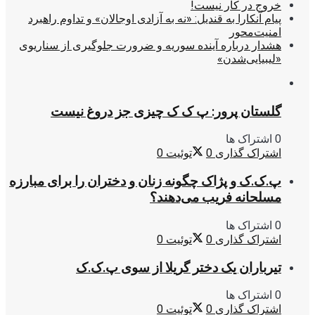
خروج در کار نیست!
پیام آنکارا به قندیل: «نه به آزادی اوجالان» و تداوم راهبرد
امنیت‌محور
هشدار درباره آینده سوریه و ضرورت جلوگیری از سناریوی
«لیبیایی‌شدن»
گلستان پرور: پ ک ک چیزی جز دروغ نیست
0 اشتراک ها
اشتراک گذاری
0
توئیت
0
پ.ک.ک و پژاک چگونه زنان و دختران را برای مبارزه
مسلحانه فریب می‌دهند؟
0 اشتراک ها
اشتراک گذاری
0
توئیت
0
تیرباران یک دختر گریلا از سوی پ.ک.ک
0 اشتراک ها
اشتراک گذاری
0
توئیت
0