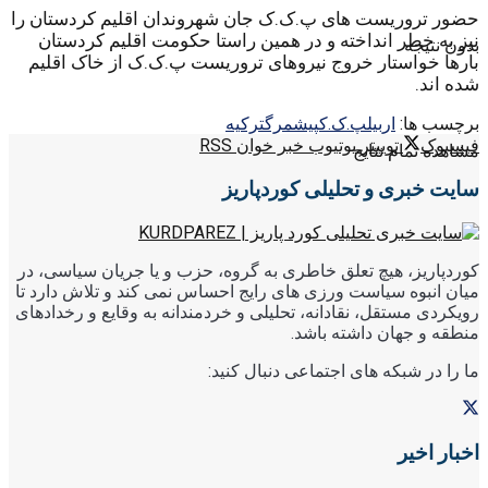
حضور تروریست های پ.ک.ک جان شهروندان اقلیم کردستان را
نیز به خطر انداخته و در همین راستا حکومت اقلیم کردستان
بدون نتیجه
بارها خواستار خروج نیروهای تروریست پ.ک.ک از خاک اقلیم
شده اند.
برچسب ها:
اربیل
پ.ک.ک
پیشمرگ
ترکیه
فیسبوک
توییتر
یوتیوب
خبر خوان RSS
مشاهده تمام نتایج
سایت خبری و تحلیلی کوردپاریز
کوردپاریز، هیچ تعلق خاطری به گروه، حزب و یا جریان سیاسی، در
میان انبوه سیاست ورزی های رایج احساس نمی کند و تلاش دارد تا
رویکردی مستقل، نقادانه، تحلیلی و خردمندانه به وقایع و رخدادهای
منطقه و جهان داشته باشد.
ما را در شبکه های اجتماعی دنبال کنید:
اخبار اخیر