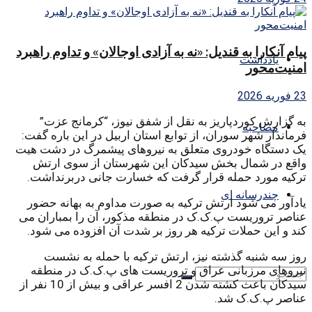
پیام آنکارا به قندیل: «نه به آزادی اوجالان» و تداوم راهبرد
یادداشت
امنیت‌محور
23 فوریه 2026
به گزارش کوردپاریز به نقل از شفق نیوز، “کرمانج عزت”
مصاحبه
فرماندار شهر سوران، از توابع استان اربیل در این باره گفت:
یک دستگاه خودروی متعلق به نیروهای پیشمرگ در دشت هیت
واقع در شمال بخش سیدکان این شهرستان از سوی ارتش
ترکیه مورد حمله قرار گرفت که خسارت جانی دربرنداشت.
چندرسانه ای
یادآور می شود ارتش ترکیه به صورت مداوم به بهانه حضور
عناصر تروریست پ.ک.ک در منطقه مذکور، آن را بمباران می
کند و این حملات ترکیه هر روز بر شدت آن افزوده می شود.
روز سه شنبه گذشته نیز، ارتش ترکیه با حمله به نشست
نیروهای مرزبانی عراق و تروریست های پ.ک.ک در منطقه
سیدکان باعث کشته شدن 2 افسر عراقی و بیش از 10 نفر از
عناصر پ.ک.ک شد.