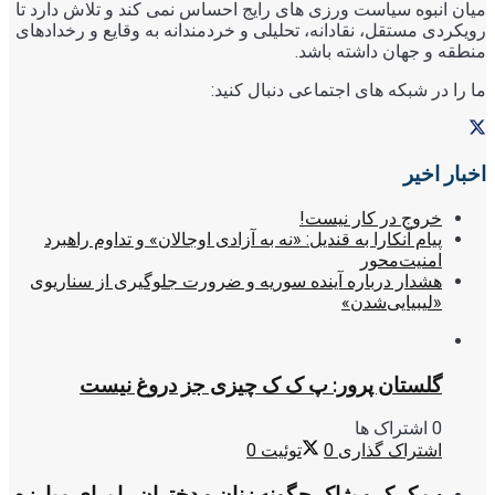
میان انبوه سیاست ورزی های رایج احساس نمی کند و تلاش دارد تا
رویکردی مستقل، نقادانه، تحلیلی و خردمندانه به وقایع و رخدادهای
منطقه و جهان داشته باشد.
ما را در شبکه های اجتماعی دنبال کنید:
اخبار اخیر
خروج در کار نیست!
پیام آنکارا به قندیل: «نه به آزادی اوجالان» و تداوم راهبرد
امنیت‌محور
هشدار درباره آینده سوریه و ضرورت جلوگیری از سناریوی
«لیبیایی‌شدن»
گلستان پرور: پ ک ک چیزی جز دروغ نیست
0 اشتراک ها
اشتراک گذاری
0
توئیت
0
پ.ک.ک و پژاک چگونه زنان و دختران را برای مبارزه