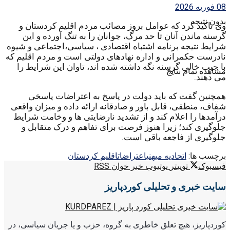
08 فوریه 2026
بدون نتیجه
وی تاکید کرد که عوامل بروز مصائب مردم اقلیم کردستان و
گرسنه ماندن آنان تا حد مرگ، جوانان را به تنگ آورده و این
شرایط نتیجه برنامه اشتباه اقتصادی ، سیاسی،اجتماعی و شیوه
نادرست حکمرانی و اداره نهادهای دولتی است و مردم اقلیم که
با جیب خالی گرسنه نگه داشته شده اند، تاوان این شرایط را
مشاهده تمام نتایج
می دهند.
همچنین گفت که باید دولت در پاسخ به اعتراضات پاسخی
شفاف، منطقی، قابل باور و صادقانه ارائه داده و میزان واقعی
درآمدها را اعلام کند و از تشدید نارضایتی ها و وخامت شرایط
جلوگیری کند؛ زیرا هنوز فرصت برای تفاهم و درک متقابل و
جلوگیری از فاجعه باقی است.
برچسب ها:
اتحادیه میهنی
اعتراضات
اقلیم کردستان
فیسبوک
توییتر
یوتیوب
خبر خوان RSS
سایت خبری و تحلیلی کوردپاریز
کوردپاریز، هیچ تعلق خاطری به گروه، حزب و یا جریان سیاسی، در