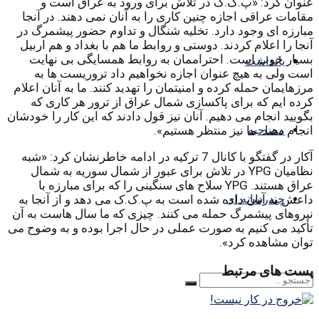
عنوان کرد: «پ.ک.ک در تلاش برای ورود به عراق است و
مقامات عراقی اجازه چنین کاری را به آنان نمی دهند. در آنجا
مبارزه ای وجود دارد. تخلیه شنگال و تداوم حضور پیشمرگ در
آنجا را اعلام کردند. دوستی و روابط ما هم با بغداد و هم اربیل
بسیار خوب است. احتراممان به روابط همسایگی بی نهایت
یادداشت
است ولی به هیچ عنوان اجازه نخواهیم داد تروریست ها به
مرزهایمان حمله کرده و امنیتمان را تهدید کنند. ما به آنان اعلام
کرده ایم که برای پاکسازی شمال عراق از ترور هر کاری که
بگویید انجام می دهیم. آنان نیز قول دادند که این کار را خودشان
مصاحبه
انجام دهند. ما نیز منتظر هستیم».
آکار در گفتگو با کانال 7 ترکیه در ادامه خاطرنشان کرد: «شبه
نظامیان YPG در تلاش برای عبور از شمال سوریه به شمال
عراق هستند. YPG سلاح های سنگینی را که برای مبارزه با
چندرسانه ای
داعش به آنان داده شده است به پ.ک.ک می دهد و از آنجا به
نیروهای پیشمرگ حمله می کنند. چیزی که ما سال هاست به آن
تأکید می کنیم به صورت عملی در حال اجرا بوده و به وضوح می
توان مشاهده کرد».
پست های مرتبط