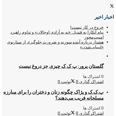
اخبار اخیر
خروج در کار نیست!
پیام آنکارا به قندیل: «نه به آزادی اوجالان» و تداوم راهبرد
امنیت‌محور
هشدار درباره آینده سوریه و ضرورت جلوگیری از سناریوی
«لیبیایی‌شدن»
گلستان پرور: پ ک ک چیزی جز دروغ نیست
0 اشتراک ها
اشتراک گذاری
0
توئیت
0
پ.ک.ک و پژاک چگونه زنان و دختران را برای مبارزه
مسلحانه فریب می‌دهند؟
0 اشتراک ها
اشتراک گذاری
0
توئیت
0