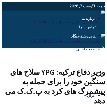
جمعه, آگوست 7, 2026
درباره ما
تماس با ما
شهروند خبرنگار
صفحه اصلی
وزیر دفاع ترکیه: YPG سلاح های
ایران
سنگین خود را برای حمله به
پیشمرگ های کرد به پ.ک.ک می
عراق
دهد