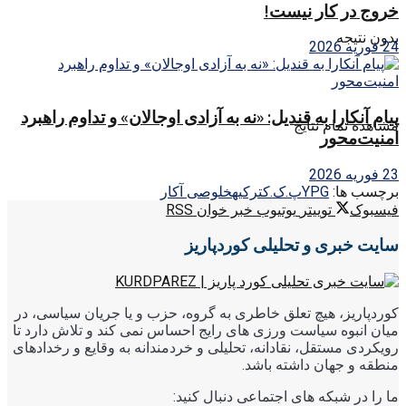
خروج در کار نیست!
بدون نتیجه
24 فوریه 2026
پیام آنکارا به قندیل: «نه به آزادی اوجالان» و تداوم راهبرد
مشاهده تمام نتایج
امنیت‌محور
23 فوریه 2026
برچسب ها:
YPG
پ.ک.ک
ترکیه
خلوصی آکار
فیسبوک
توییتر
یوتیوب
خبر خوان RSS
سایت خبری و تحلیلی کوردپاریز
کوردپاریز، هیچ تعلق خاطری به گروه، حزب و یا جریان سیاسی، در
میان انبوه سیاست ورزی های رایج احساس نمی کند و تلاش دارد تا
رویکردی مستقل، نقادانه، تحلیلی و خردمندانه به وقایع و رخدادهای
منطقه و جهان داشته باشد.
ما را در شبکه های اجتماعی دنبال کنید: