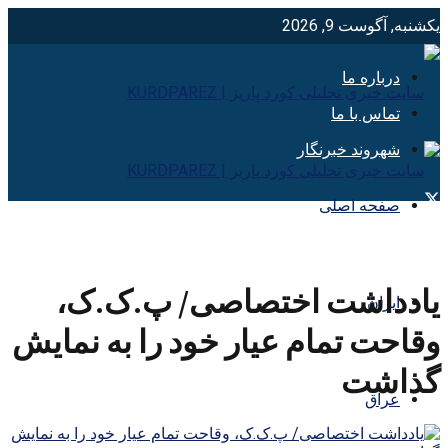
یکشنبه, آگوست 9, 2026
درباره ما
تماس با ما
شهروند خبرنگار
صفحه اصلی
یادداشت اختصاصی/ پ.ک.ک،
ایران
وقاحت تمام عیار خود را به نمایش
گذاشت
عراق