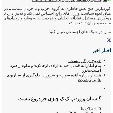
کوردپاریز، هیچ تعلق خاطری به گروه، حزب و یا جریان سیاسی، در
میان انبوه سیاست ورزی های رایج احساس نمی کند و تلاش دارد تا
رویکردی مستقل، نقادانه، تحلیلی و خردمندانه به وقایع و رخدادهای
منطقه و جهان داشته باشد.
ما را در شبکه های اجتماعی دنبال کنید:
اخبار اخیر
خروج در کار نیست!
پیام آنکارا به قندیل: «نه به آزادی اوجالان» و تداوم راهبرد
امنیت‌محور
هشدار درباره آینده سوریه و ضرورت جلوگیری از سناریوی
«لیبیایی‌شدن»
گلستان پرور: پ ک ک چیزی جز دروغ نیست
0 اشتراک ها