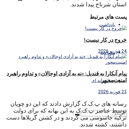
استان شرناخ پیدا شدند.
پست های مرتبط
یادداشت
خروج در کار نیست!
24 فوریه 2026
مصاحبه
پیام آنکارا به قندیل: «نه به آزادی اوجالان» و تداوم راهبرد
امنیت‌محور
چندرسانه ای
23 فوریه 2026
رسانه های پ.ک.ک گزارش دادند که این دو چوپان
توسط عناصر پ.ک.ک به این بهانه که برای دولت
ترکیه جاسوسی می کردند و در کشتن گریلاها دست
داشتند، کشته شدند.