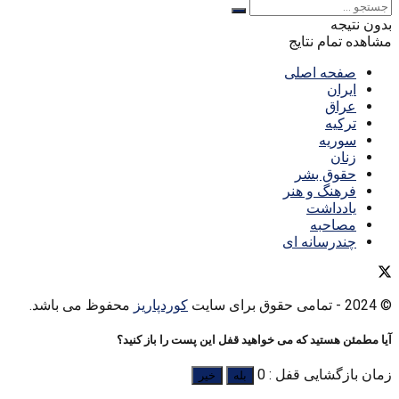
بدون نتیجه
مشاهده تمام نتایج
صفحه اصلی
ایران
عراق
ترکیه
سوریه
زنان
حقوق بشر
فرهنگ و هنر
یادداشت
مصاحبه
چندرسانه ای
© 2024
- تمامی حقوق برای سایت
کوردپاریز
محفوظ می باشد.
آیا مطمئن هستید که می خواهید قفل این پست را باز کنید؟
زمان بازگشایی قفل : 0
بله
خیر