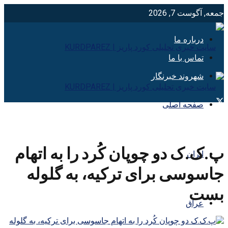
جمعه, آگوست 7, 2026
درباره ما
تماس با ما
شهروند خبرنگار
صفحه اصلی
پ.ک.ک دو چوپان کُرد را به اتهام
ایران
جاسوسی برای ترکیه، به گلوله
بست
عراق