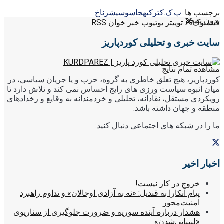
برچسب ها:
پ.ک.ک
ترکیه
جاسوسی
شرناخ
بدون نتیجه
فیسبوک
توییتر
یوتیوب
خبر خوان RSS
سایت خبری و تحلیلی کوردپاریز
مشاهده تمام نتایج
کوردپاریز، هیچ تعلق خاطری به گروه، حزب و یا جریان سیاسی، در
میان انبوه سیاست ورزی های رایج احساس نمی کند و تلاش دارد تا
رویکردی مستقل، نقادانه، تحلیلی و خردمندانه به وقایع و رخدادهای
منطقه و جهان داشته باشد.
ما را در شبکه های اجتماعی دنبال کنید:
اخبار اخیر
خروج در کار نیست!
پیام آنکارا به قندیل: «نه به آزادی اوجالان» و تداوم راهبرد
امنیت‌محور
هشدار درباره آینده سوریه و ضرورت جلوگیری از سناریوی
«لیبیایی‌شدن»