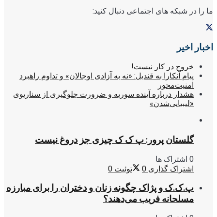
ما را در شبکه های اجتماعی دنبال کنید:
اخبار اخیر
خروج در کار نیست!
پیام آنکارا به قندیل: «نه به آزادی اوجالان» و تداوم راهبرد
امنیت‌محور
هشدار درباره آینده سوریه و ضرورت جلوگیری از سناریوی
«لیبیایی‌شدن»
گلستان پرور: پ ک ک چیزی جز دروغ نیست
0 اشتراک ها
اشتراک گذاری
0
توئیت
0
پ.ک.ک و پژاک چگونه زنان و دختران را برای مبارزه
مسلحانه فریب می‌دهند؟