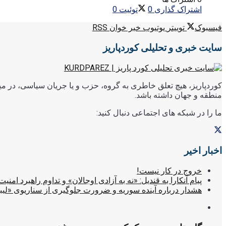
اشتراک گذاری
0
توئیت
0
فیسبوک
توییتر
یوتیوب
خبر خوان RSS
سایت خبری و تحلیلی کوردپاریز
کوردپاریز، هیچ تعلق خاطری به گروه، حزب و یا جریان سیاسی، در میا
منطقه و جهان داشته باشد.
ما را در شبکه های اجتماعی دنبال کنید:
اخبار اخیر
خروج در کار نیست!
پیام آنکارا به قندیل: «نه به آزادی اوجالان» و تداوم راهبرد امنیت
هشدار درباره آینده سوریه و ضرورت جلوگیری از سناریوی «لیب