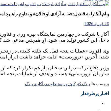
پیام آنکارا به قندیل: «نه به آزادی اوجالان» و تداوم راهبرد ا
23 فوریه 2026
داخل این کشور تولید می شود. او همچنین مدعی شد که
وی افزود: «عملیات پنجه قفل یک حلقه کلیدی در زنجیره
شدن آخرین «تروریست» ادامه خواهد داشت ابراز امیدو
وزیر دفاع ترکیه در این سخنان باز هم تکرار کرد که 
سازمان تروریستی» هستند و هدف از عملیات پنجه قفل
برچسب ها:
پ.ک.ک
ترکیه
تروریستی
خلوصی آکار
ی.پ.گ
اخبار پرطرفدار