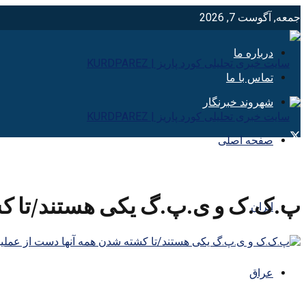
جمعه, آگوست 7, 2026
درباره ما
تماس با ما
شهروند خبرنگار
صفحه اصلی
پ.ک.ک و ی.پ.گ یکی هستند/تا کش
ایران
عراق