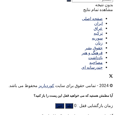
بدون نتیجه
مشاهده تمام نتایج
صفحه اصلی
ایران
عراق
ترکیه
سوریه
زنان
حقوق بشر
فرهنگ و هنر
یادداشت
مصاحبه
چندرسانه ای
© 2024
- تمامی حقوق برای سایت
کوردپاریز
محفوظ می باشد.
آیا مطمئن هستید که می خواهید قفل این پست را باز کنید؟
زمان بازگشایی قفل : 0
بله
خیر