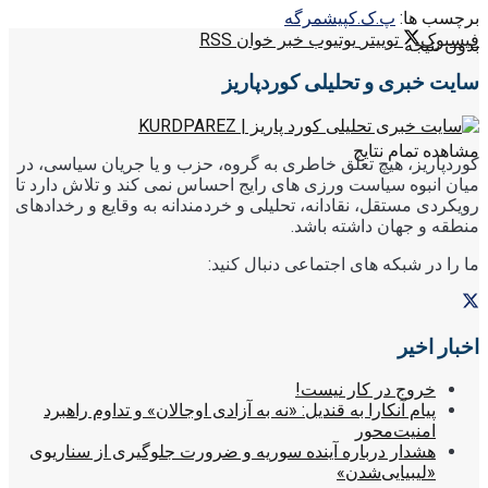
برچسب ها:
پ.ک.ک
پیشمرگە
فیسبوک
توییتر
یوتیوب
خبر خوان RSS
بدون نتیجه
سایت خبری و تحلیلی کوردپاریز
مشاهده تمام نتایج
کوردپاریز، هیچ تعلق خاطری به گروه، حزب و یا جریان سیاسی، در
میان انبوه سیاست ورزی های رایج احساس نمی کند و تلاش دارد تا
رویکردی مستقل، نقادانه، تحلیلی و خردمندانه به وقایع و رخدادهای
منطقه و جهان داشته باشد.
ما را در شبکه های اجتماعی دنبال کنید:
اخبار اخیر
خروج در کار نیست!
پیام آنکارا به قندیل: «نه به آزادی اوجالان» و تداوم راهبرد
امنیت‌محور
هشدار درباره آینده سوریه و ضرورت جلوگیری از سناریوی
«لیبیایی‌شدن»