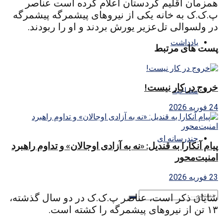
همزمان اقلیم کردستان اعلام کرده است عناصر
پ.ک.ک به خانه یکی از نیروهای پیشمرگه پیشمرگه
در ولسوالی تل‌عزیر یورش بردند و او را ربودند.
یادداشت
پست های مرتبط
خروج در کار نیست!
مصاحبه
24 فوریه 2026
چندرسانه ای
پیام آنکارا به قندیل: «نه به آزادی اوجالان» و تداوم راهبرد
امنیت‌محور
23 فوریه 2026
شایان ذکر است، عناصر پ.ک.ک در دو سال گذشته،
۱۳ تن از نیروهای پیشمرگه را کشته است.